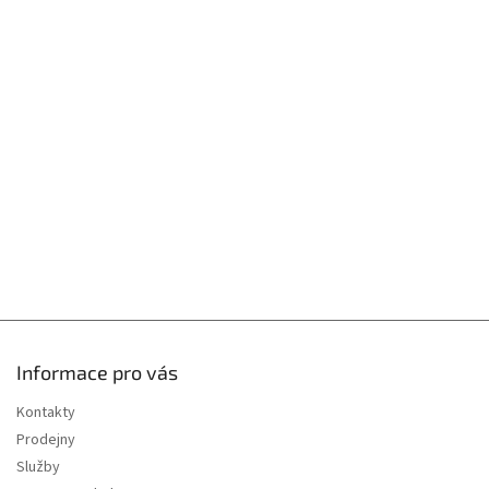
á
p
a
t
í
Informace pro vás
Kontakty
Prodejny
Služby