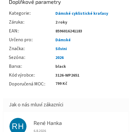
Doplňkové parametry
Kategorie
:
Dámské cyklistické kraťasy
Záruka
:
2 roky
EAN
:
8596016241183
Určeno pro
:
Dámské
Značka
:
Silvini
Sezóna
:
2026
Barva
:
black
Kód výrobce
:
3126-WP2651
Doporučená MOC
:
799 Kč
René Hanka
RH
Hodnocení obchodu je 5 z 5 hvězdiček.
6.8.2026