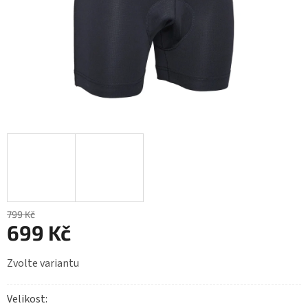
799 Kč
699 Kč
Měrná
Zvolte variantu
cena:
Velikost