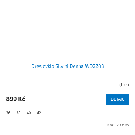
Dres cyklo Silvini Denna WD2243
(
1 ks
)
899 Kč
DETAIL
36
38
40
42
Kód:
200565