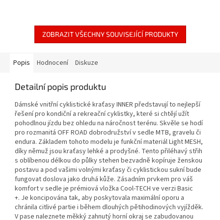
ZOBRAZIT VŠECHNY SOUVISEJÍCÍ PRODUKTY
Popis
Hodnocení
Diskuze
Detailní popis produktu
Dámské vnitřní cyklistické kraťasy INNER představují to nejlepší
řešení pro kondiční a rekreační cyklistky, které si chtějí užít
pohodlnou jízdu bez ohledu na náročnost terénu. Skvěle se hodí
pro rozmanitá OFF ROAD dobrodružství v sedle MTB, gravelu či
endura. Základem tohoto modelu je funkční materiál Light MESH,
díky němuž jsou kraťasy lehké a prodyšné. Tento přiléhavý střih
s oblíbenou délkou do půlky stehen bezvadně kopíruje ženskou
postavu a pod vašimi volnými kraťasy či cyklistickou sukní bude
fungovat doslova jako druhá kůže. Zásadním prvkem pro váš
komfort v sedle je prémiová vložka Cool-TECH ve verzi Basic
+. Je koncipována tak, aby poskytovala maximální oporu a
chránila citlivé partie i během dlouhých pětihodinových vyjížděk.
V pase naleznete měkký zahnutý horní okraj se zabudovanou