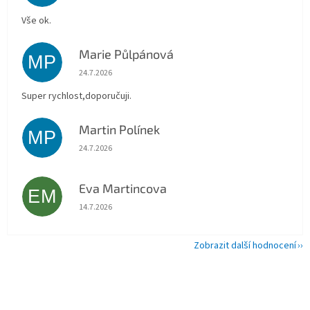
Vše ok.
Marie Půlpánová
MP
Hodnocení obchodu je 5 z 5 hvězdiček.
24.7.2026
Super rychlost,doporučuji.
Martin Polínek
MP
Hodnocení obchodu je 5 z 5 hvězdiček.
24.7.2026
Eva Martincova
EM
Hodnocení obchodu je 5 z 5 hvězdiček.
14.7.2026
Zobrazit další hodnocení
Z