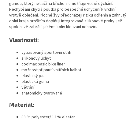
gumou, který netlačí na břicho a umožňuje volné dýchání.
Nechybí ani chytrá poutka pro bezpečné uchycení k vrchní
vrstvě oblečení. Ploché švy předcházejí riziku odřenin a zahnutý
dolní kraj s prošitím doplňují integrované silikonové prvky, jež
spolehlivě zabrání jakémukoliv klouzání nohavic.
Vlastnosti:
vypasovaný sportovní střih
silikonový úchyt
coolmax basic bike liner
možnost připnutí vnitřních kalhot
elastický pas
elastická guma
větrání
anatomicky tvarované
Materiál:
88 % polyester/ 12 % elastan