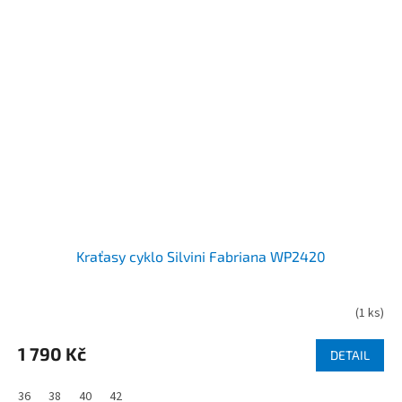
Kraťasy cyklo Silvini Fabriana WP2420
(
1 ks
)
1 790 Kč
DETAIL
36
38
40
42