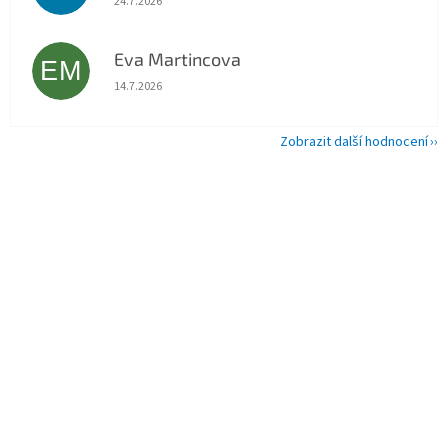
24.7.2026
Eva Martincova
EM
Hodnocení obchodu je 5 z 5 hvězdiček.
14.7.2026
Zobrazit další hodnocení
Z
á
p
a
t
í