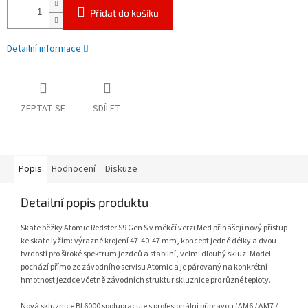
Přidat do košíku
Detailní informace
ZEPTAT SE
SDÍLET
Popis
Hodnocení
Diskuze
Detailní popis produktu
Skate běžky Atomic Redster S9 Gen S v měkčí verzi Med přinášejí nový přístup
ke skate lyžím: výrazné krojení 47-40-47 mm, koncept jedné délky a dvou
tvrdostí pro široké spektrum jezdců a stabilní, velmi dlouhý skluz. Model
pochází přímo ze závodního servisu Atomic a je párovaný na konkrétní
hmotnost jezdce včetně závodních struktur skluznice pro různé teploty.
Nová skluznice BI 6000 spolupracuje s profesionální přípravou (AM6 / AM7 /