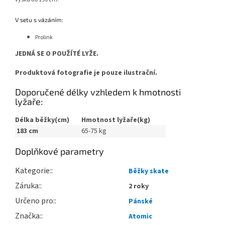
V setu s vázáním:
Prolink
JEDNÁ SE O POUŽÍTÉ LYŽE.
Produktová fotografie je pouze ilustrační.
Doporučené délky vzhledem k hmotnosti
lyžaře:
Délka běžky(cm)
Hmotnost lyžaře(kg)
183 cm
65-75 kg
Doplňkové parametry
Kategorie
:
Běžky skate
Záruka
:
2 roky
Určeno pro
:
Pánské
Značka
:
Atomic