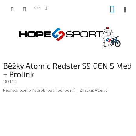
Přejít
NÁKUP
na
CZK
obsah
KOŠÍK
Běžky Atomic Redster S9 GEN S Med
+ Prolink
189147
Průměrné
Neohodnoceno
Podrobnosti hodnocení
Značka:
Atomic
hodnocení
produktu
je
0,0
z
5
hvězdiček.