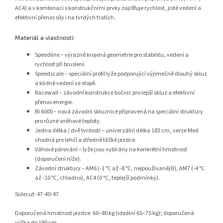
AC4) a v kombinaci s konstrukčními prvky zajišťuje rychlost, jisté vedení a
efektivní přenos síly i na tvrdých tratích.
Materiál a vlastnosti:
Speedline – výrazně krojená geometrie pro stabilitu, vedení a
rychlost při bruslení.
Speedscale – speciální profil lyže podporující výjimečně dlouhý skluz
a klidné vedení ve stopě.
Racewall – závodní konstrukce bočnic pro lepší skluz a efektivní
přenos energie.
BI 6000 – nová závodní skluznice připravená na speciální struktury
pro různé sněhové teploty.
Jedna délka / dvě tvrdosti – univerzální délka 183 cm, verze Med
vhodná pro lehčí a středně těžké jezdce.
Váhové párování – lyže jsou vybírány na konkrétní hmotnost
(doporučení níže).
Závodní struktury – AM6 (-1 °C až -8 °C, nejpoužívanější), AM7 (-4 °C
až -10 °C, chladno), AC4 (0 °C, teplejší podmínky).
Sidecut: 47-40-47
Doporučená hmotnost jezdce: 60–80 kg (ideální 65–75 kg); doporučená
výška do 190 cm.