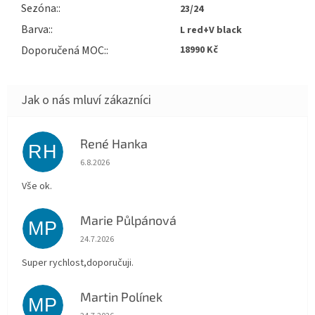
Sezóna
:
23/24
Barva
:
L red+V black
Doporučená MOC
:
18990 Kč
René Hanka
RH
Hodnocení obchodu je 5 z 5 hvězdiček.
6.8.2026
Vše ok.
Marie Půlpánová
MP
Hodnocení obchodu je 5 z 5 hvězdiček.
24.7.2026
Super rychlost,doporučuji.
Martin Polínek
MP
Hodnocení obchodu je 5 z 5 hvězdiček.