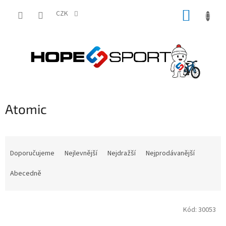
Přejít
NÁKUP
na
CZK
obsah
KOŠÍK
Atomic
Ř
a
Doporučujeme
Nejlevnější
Nejdražší
Nejprodávanější
z
e
Abecedně
n
í
V
p
Kód:
30053
ý
r