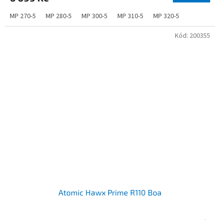
MP 270-5
MP 280-5
MP 300-5
MP 310-5
MP 320-5
Kód:
200355
Atomic Hawx Prime R110 Boa