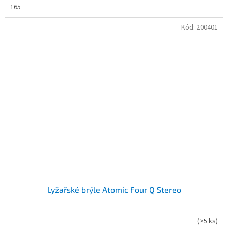
165
Kód:
200401
Lyžařské brýle Atomic Four Q Stereo
(
>5 ks
)