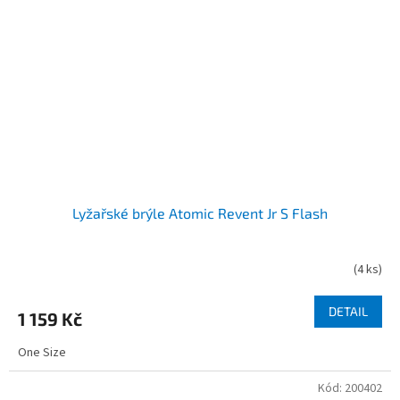
Lyžařské brýle Atomic Revent Jr S Flash
(
4 ks
)
DETAIL
1 159 Kč
One Size
Kód:
200402