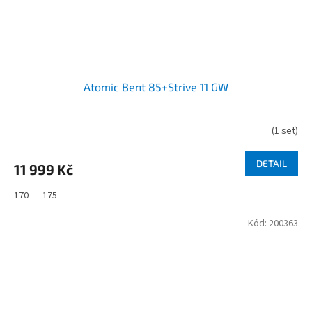
Atomic Bent 85+Strive 11 GW
(
1 set
)
DETAIL
11 999 Kč
170
175
Kód:
200363