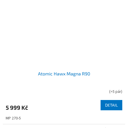
Atomic Hawx Magna R90
(
>5 pár
)
DETAIL
5 999 Kč
MP 270-5