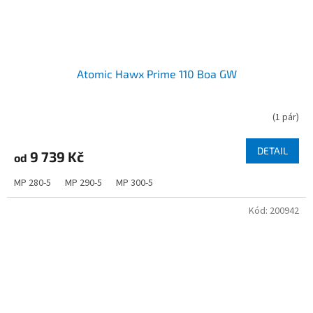
Atomic Hawx Prime 110 Boa GW
(
1 pár
)
DETAIL
9 739 Kč
od
MP 280-5
MP 290-5
MP 300-5
Kód:
200942