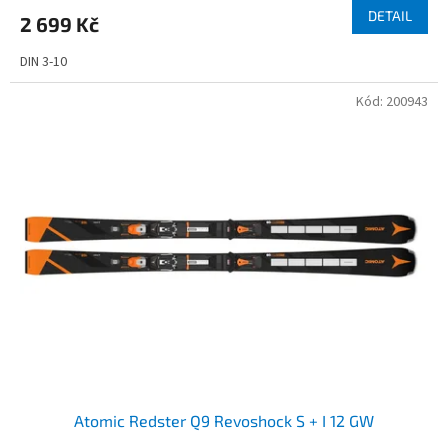
DETAIL
2 699 Kč
DIN 3-10
Kód:
200943
Atomic Redster Q9 Revoshock S + I 12 GW