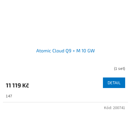
Atomic Cloud Q9 + M 10 GW
(
1 set
)
DETAIL
11 119 Kč
147
Kód:
200741