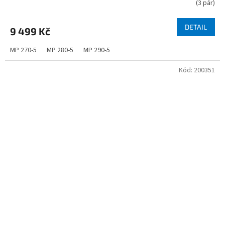
(
3 pár
)
DETAIL
9 499 Kč
MP 270-5
MP 280-5
MP 290-5
Kód:
200351