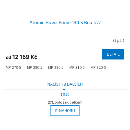
Atomic Hawx Prime 130 S Boa GW
(
1 pár
)
DETAIL
12 169 Kč
od
MP 270-5
MP 280-5
MP 290-5
MP 310-5
MP 320-5
NAČÍST 18 DALŠÍCH
S
1
16
t
O
r
271
položek celkem
v
á
l
NAHORU
n
á
k
d
o
v
a