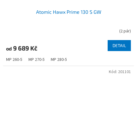
Atomic Hawx Prime 130 S GW
(
2 pár
)
DETAIL
9 689 Kč
od
MP 260-5
MP 270-5
MP 280-5
Kód:
201101