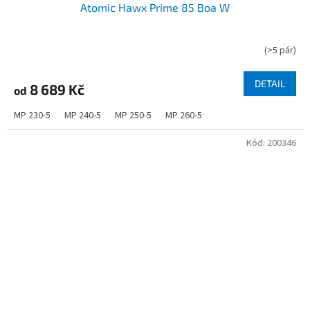
Atomic Hawx Prime 85 Boa W
(
>5 pár
)
DETAIL
8 689 Kč
od
MP 230-5
MP 240-5
MP 250-5
MP 260-5
Kód:
200346