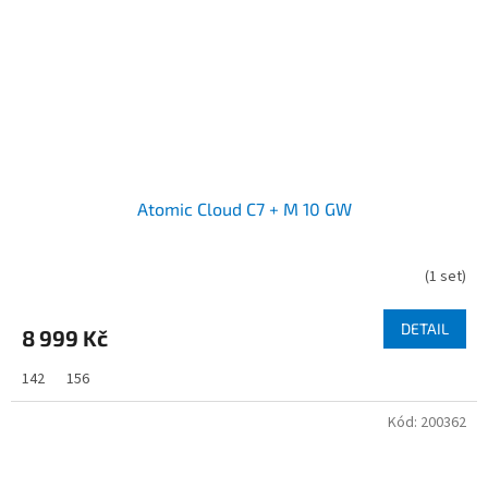
Atomic Cloud C7 + M 10 GW
(
1 set
)
DETAIL
8 999 Kč
142
156
Kód:
200362