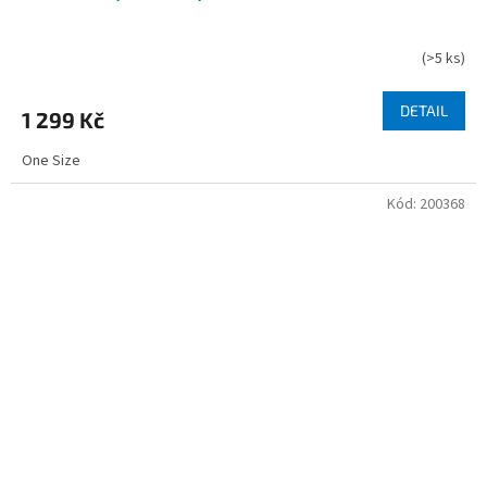
(
>5 ks
)
DETAIL
1 299 Kč
One Size
Kód:
200368