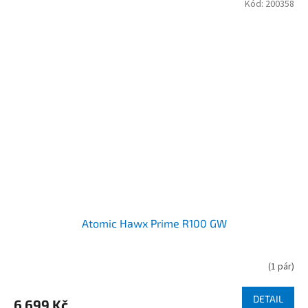
Kód:
200358
Atomic Hawx Prime R100 GW
(
1 pár
)
DETAIL
6 699 Kč