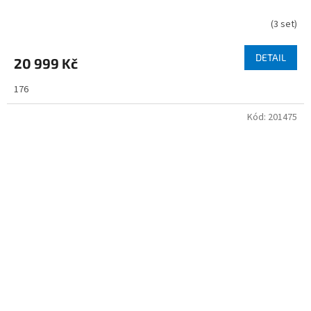
(
3 set
)
DETAIL
20 999 Kč
176
Kód:
201475