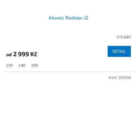
Atomic Redster J2
(
>5 pár
)
DETAIL
2 999 Kč
od
130
140
150
Kód:
200366