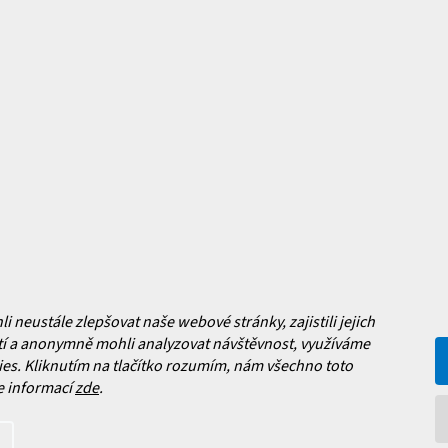
mace pro vás
Magazín
y
Jak vybrat lyžařské boty?
y
Jak vybrat lyže?
a platba
Často kladené dotazy
, výměna a reklamace zboží
í podmínky
y ochrany osobních údajů
ní obchodu
neustále zlepšovat naše webové stránky, zajistili jejich
í a anonymně mohli analyzovat návštěvnost, využíváme
es. Kliknutím na tlačítko rozumím, nám všechno toto
Facebook
e informací
zde
.
 nových produktech na našem e-