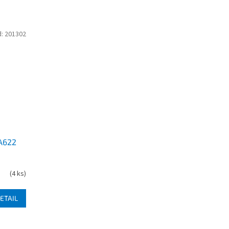
d:
201302
UA622
(
4 ks
)
ETAIL