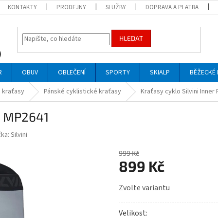
KONTAKTY
PRODEJNY
SLUŽBY
DOPRAVA A PLATBA
HLEDAT
R
OBUV
OBLEČENÍ
SPORTY
SKIALP
BĚŽECKÉ 
 kraťasy
Pánské cyklistické kraťasy
Kraťasy cyklo Silvini Inne
ro MP2641
čka:
Silvini
999 Kč
899 Kč
Měrná
Zvolte variantu
cena:
Velikost