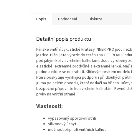
Popis
Hodnocení
Diskuze
Detailní popis produktu
Pánské vnitřní cyklistické kraťasy INNER PRO jsou ne
jezdce. Plánujete vyrazit do terénu na OFF ROAD Enduro
pod jakýmikoliv svrchními kalhotami. Jsou vyrobeny z
elastické, extrémně prodyšné a extrémně lehké. Mají e
padne a nikde se nekrabatí. Klíčovým prvkem modelu IN
která poskytuje vynikající podporu i při dlouhých pěti
guma po celém obvodu, která netlačí na břicho. Důmy
bezpečně připevníte ke svrchním kalhotám. Pevné držen
prvky na vnitřní straně.
Vlastnosti:
vypasovaný sportovní střih
silikonový úchyt
možnost připnutí vnitřních kalhot