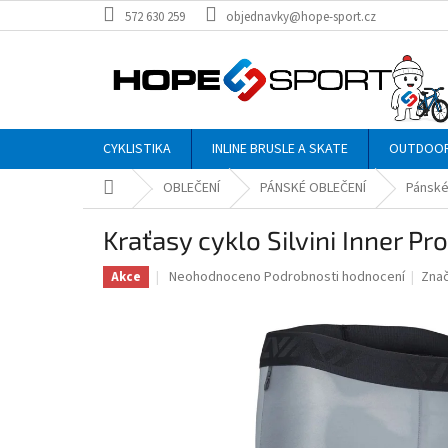
Přejít
572 630 259
objednavky@hope-sport.cz
na
obsah
CYKLISTIKA
INLINE BRUSLE A SKATE
OUTDOO
Domů
OBLEČENÍ
PÁNSKÉ OBLEČENÍ
Pánské
Kraťasy cyklo Silvini Inner P
Průměrné
Neohodnoceno
Podrobnosti hodnocení
Zna
Akce
hodnocení
produktu
je
0,0
z
5
hvězdiček.