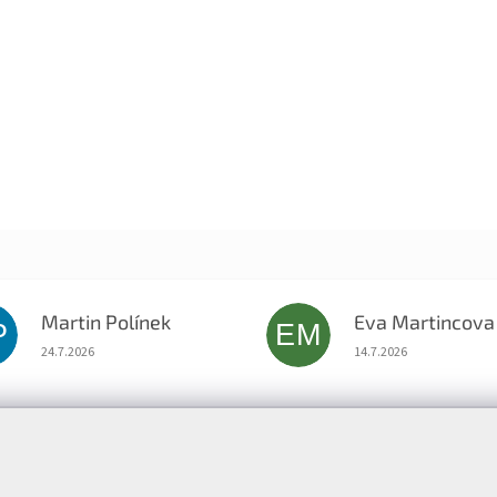
Martin Polínek
Eva Martincova
P
EM
Hodnocení obchodu je 5 z 5 hvězdiček.
Hodnocení obchodu je
24.7.2026
14.7.2026