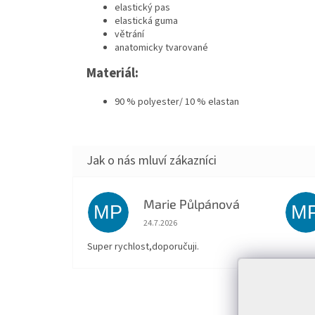
elastický pas
elastická guma
větrání
anatomicky tvarované
Materiál:
90 % polyester/ 10 % elastan
Marie Půlpánová
MP
M
Hodnocení obchodu je 5 z 5 hvězdiček.
24.7.2026
Super rychlost,doporučuji.