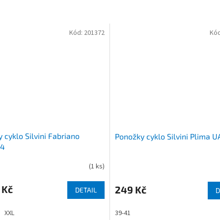
Kód:
201372
Kó
 cyklo Silvini Fabriano
Ponožky cyklo Silvini Plima 
4
(
1 ks
)
 Kč
249 Kč
DETAIL
D
XXL
39-41