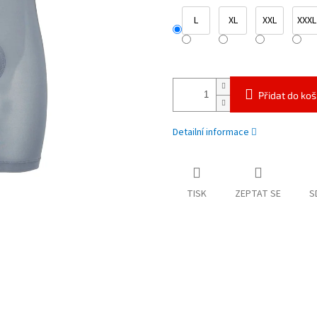
L
XL
XXL
XXXL
Přidat do koš
Detailní informace
TISK
ZEPTAT SE
S