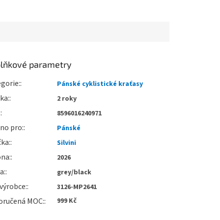
lňkové parametry
gorie
:
Pánské cyklistické kraťasy
uka
:
2 roky
:
8596016240971
no pro
:
Pánské
čka
:
Silvini
óna
:
2026
va
:
grey/black
výrobce
:
3126-MP2641
oručená MOC
:
999 Kč