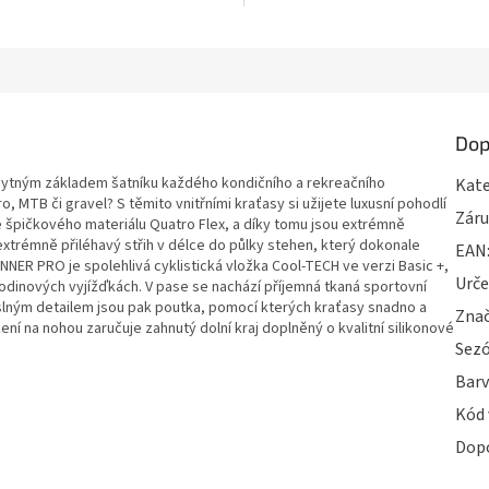
Dop
zbytným základem šatníku každého kondičního a rekreačního
Kate
, MTB či gravel? S těmito vnitřními kraťasy si užijete luxusní pohodlí
Zár
e špičkového materiálu Quatro Flex, a díky tomu jsou extrémně
xtrémně přiléhavý střih v délce do půlky stehen, který dokonale
EAN
NER PRO je spolehlivá cyklistická vložka Cool-TECH ve verzi Basic +,
Urče
hodinových vyjížďkách. V pase se nachází příjemná tkaná sportovní
slným detailem jsou pak poutka, pomocí kterých kraťasy snadno a
Zna
í na nohou zaručuje zahnutý dolní kraj doplněný o kvalitní silikonové
Sez
Bar
Kód 
Dop