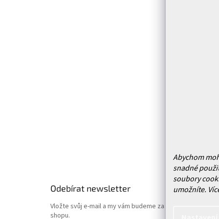
Z
á
p
Infor
a
t
Kontakt
í
Prodejn
Služby
Doprava 
Vrácení
Obchodn
Podmínk
Hodnoce
Abychom mohli 
snadné použit
soubory cooki
Odebírat newsletter
umožníte.
Víc
Vložte svůj e-mail a my vám budeme zasílat informace o
shopu.
Nastavení