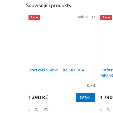
Související produkty
Kód:
201317
Akce
Akce
Dres cyklo Silvini Ello MD1804
Kraťasy
MP263
(
1 ks
)
1 290 Kč
1 790
DETAIL
L
XL
XXL
L
XL