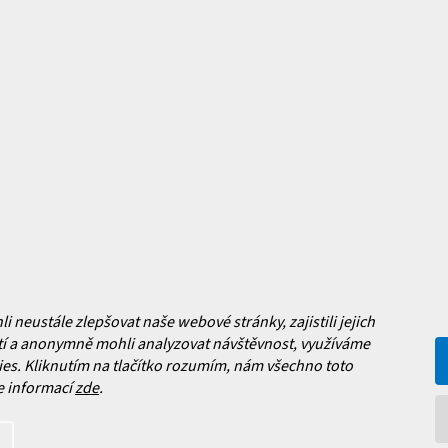
mace pro vás
Magazín
y
Jak vybrat lyžařské boty?
y
Jak vybrat lyže?
a platba
Často kladené dotazy
, výměna a reklamace zboží
í podmínky
y ochrany osobních údajů
ní obchodu
neustále zlepšovat naše webové stránky, zajistili jejich
í a anonymně mohli analyzovat návštěvnost, využíváme
es. Kliknutím na tlačítko rozumím, nám všechno toto
Facebook
e informací
zde
.
 nových produktech na našem e-