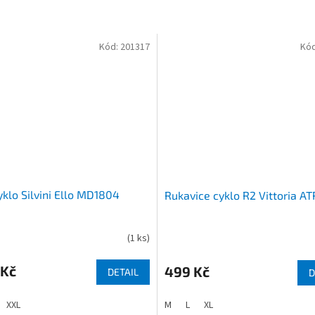
Kód:
201317
Kó
yklo Silvini Ello MD1804
Rukavice cyklo R2 Vittoria A
(
1 ks
)
 Kč
499 Kč
DETAIL
D
XXL
M
L
XL