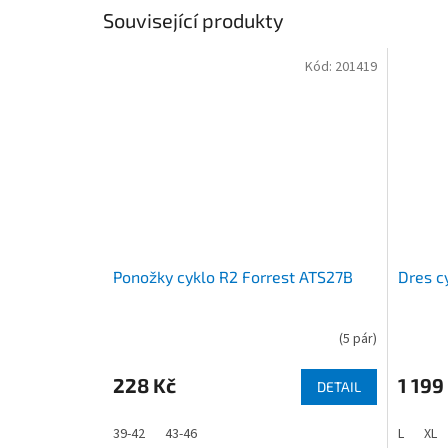
Související produkty
Kód:
201419
Ponožky cyklo R2 Forrest ATS27B
Dres c
(
5 pár
)
228 Kč
1 199
DETAIL
39-42
43-46
L
XL