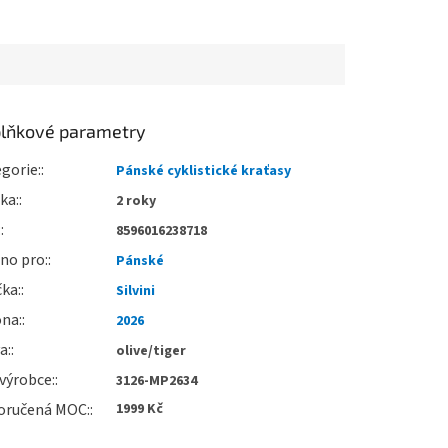
lňkové parametry
gorie
:
Pánské cyklistické kraťasy
uka
:
2 roky
:
8596016238718
no pro
:
Pánské
čka
:
Silvini
óna
:
2026
va
:
olive/tiger
výrobce
:
3126-MP2634
oručená MOC
:
1999 Kč