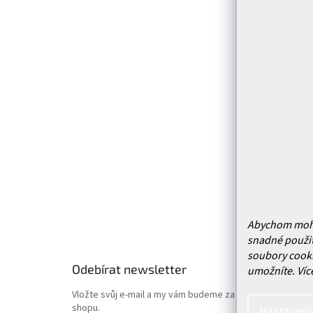
Z
á
p
Infor
a
t
Kontakt
í
Prodejn
Služby
Doprava 
Vrácení
Obchodn
Podmínk
Hodnoce
Abychom mohli 
snadné použit
soubory cooki
Odebírat newsletter
umožníte.
Víc
Vložte svůj e-mail a my vám budeme zasílat informace o
shopu.
Nastavení