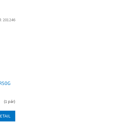
d:
201246
TR50G
(
1 pár
)
ETAIL