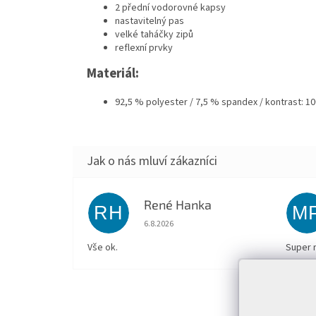
2 přední vodorovné kapsy
nastavitelný pas
velké taháčky zipů
reflexní prvky
Materiál:
92,5 % polyester / 7,5 % spandex / kontrast: 1
René Hanka
RH
M
Hodnocení obchodu je 5 z 5 hvězdiček.
6.8.2026
Vše ok.
Super 