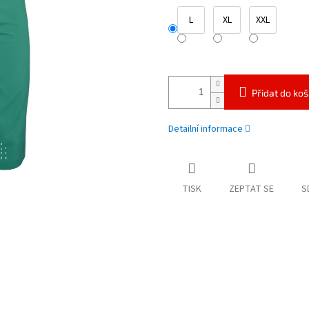
L
XL
XXL
Přidat do koš
Detailní informace
TISK
ZEPTAT SE
S