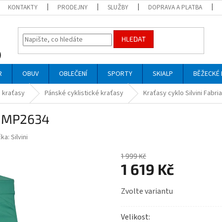
KONTAKTY
PRODEJNY
SLUŽBY
DOPRAVA A PLATBA
HLEDAT
R
OBUV
OBLEČENÍ
SPORTY
SKIALP
BĚŽECKÉ 
 kraťasy
Pánské cyklistické kraťasy
Kraťasy cyklo Silvini Fabr
no MP2634
čka:
Silvini
1 999 Kč
1 619 Kč
Měrná
Zvolte variantu
cena:
Velikost