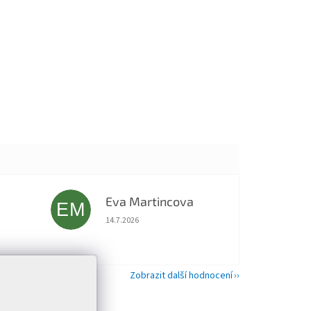
Eva Martincova
EM
 5 z 5 hvězdiček.
Hodnocení obchodu je 5 z 5 hvězdiček.
14.7.2026
Zobrazit další hodnocení