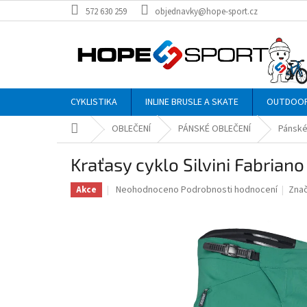
Přejít
572 630 259
objednavky@hope-sport.cz
na
obsah
CYKLISTIKA
INLINE BRUSLE A SKATE
OUTDOO
Domů
OBLEČENÍ
PÁNSKÉ OBLEČENÍ
Pánské
Kraťasy cyklo Silvini Fabria
Průměrné
Neohodnoceno
Podrobnosti hodnocení
Zna
Akce
hodnocení
produktu
je
0,0
z
5
hvězdiček.