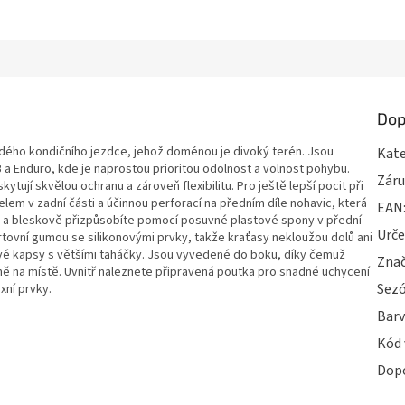
Dop
ždého kondičního jezdce, jehož doménou je divoký terén. Jsou
Kate
 a Enduro, kde je naprostou prioritou odolnost a volnost pohybu.
Zár
ytují skvělou ochranu a zároveň flexibilitu. Pro ještě lepší pocit při
em v zadní části a účinnou perforací na předním díle nohavic, která
EAN
o a bleskově přizpůsobíte pomocí posuvné plastové spony v přední
Urče
rtovní gumou se silikonovými prvky, takže kraťasy nekloužou dolů ani
ové kapsy s většími taháčky. Jsou vyvedené do boku, díky čemuž
Zna
ně na místě. Uvnitř naleznete připravená poutka pro snadné uchycení
Sez
xní prvky.
Bar
Kód 
Dop