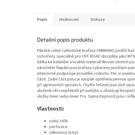
Popis
Hodnocení
Diskuze
Detailní popis produktu
Pánské volné cyklistické kraťasy FABRIANO potěší ka
vytvořeny speciálně pro OFF ROAD disciplíny jako MTB
Délka ke kolenům a kvalitní materiál Woven stretch posk
náročném šlapání jsou kraťasy vybaveny pružným panel
intenzivně podporuje proudění vzduchu. Pas si snadn
části. Zadní část pasu je naopak opatřena pevnou spo
při agresivních sjezdech. Chytře řešené jsou dvě zip
uložené věci nepřekáží při pohybu a zůstávají bezpeč
vložky Inner nebo Inner Pro. Samozřejmostí jsou i refle
Vlastnosti:
volný střih
perforace
silikonový úchyt