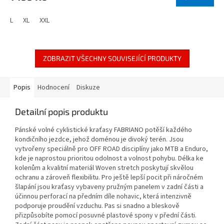
L
XL
XXL
ZOBRAZIT VŠECHNY SOUVISEJÍCÍ PRODUKTY
Popis
Hodnocení
Diskuze
Detailní popis produktu
Pánské volné cyklistické kraťasy FABRIANO potěší každého
kondičního jezdce, jehož doménou je divoký terén. Jsou
vytvořeny speciálně pro OFF ROAD disciplíny jako MTB a Enduro,
kde je naprostou prioritou odolnost a volnost pohybu. Délka ke
kolenům a kvalitní materiál Woven stretch poskytují skvělou
ochranu a zároveň flexibilitu. Pro ještě lepší pocit při náročném
šlapání jsou kraťasy vybaveny pružným panelem v zadní části a
účinnou perforací na předním díle nohavic, která intenzivně
podporuje proudění vzduchu. Pas si snadno a bleskově
přizpůsobíte pomocí posuvné plastové spony v přední části.