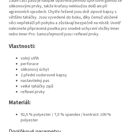
Zadní část pasu je naopak opatřena pevnou sportovní gumou se
silikonovými prvky, takže kraťasy nekloužou dolů ani při
agresivních sjezdech. Chytře řešené jsou dvě zipové kapsy s
většími taháčky. Jsou vyvedené do boku, díky čemuž uložené
věci nepřekáží při pohybu a zůstávají bezpečně na místě. Uvnitř
naleznete připravená poutka pro snadné uchycení vložky Inner
nebo Inner Pro. Samozřejmostí jsou i reflexní prvky.
Vlastnosti:
volný střih
perforace
silikonový úchyt
2 přední vodorovné kapsy
nastavitelný pas
velké taháčky zipů
reflexní prvky
Materiál:
92,5 % polyester / 7,5 % spandex / kontrast: 100 %
polyester
Doplňkové parametry