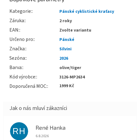
Kategorie
:
Pánské cyklistické kraťasy
Záruka
:
2 roky
EAN
:
Zvolte variantu
Určeno pro
:
Pánské
Značka
:
Silvini
Sezóna
:
2026
Barva
:
olive/tiger
Kód výrobce
:
3126-MP2634
Doporučená MOC
:
1999 Kč
René Hanka
RH
Hodnocení obchodu je 5 z 5 hvězdiček.
6.8.2026