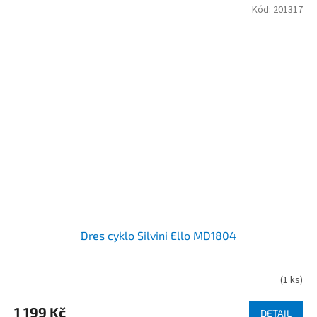
Kód:
201317
Dres cyklo Silvini Ello MD1804
(
1 ks
)
1 199 Kč
DETAIL