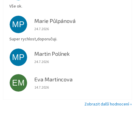
Vše ok.
Marie Půlpánová
MP
Hodnocení obchodu je 5 z 5 hvězdiček.
24.7.2026
Super rychlost,doporučuji.
Martin Polínek
MP
Hodnocení obchodu je 5 z 5 hvězdiček.
24.7.2026
Eva Martincova
EM
Hodnocení obchodu je 5 z 5 hvězdiček.
14.7.2026
Zobrazit další hodnocení
Z