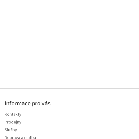
á
p
a
t
í
Informace pro vás
Kontakty
Prodejny
Služby
Doprava a platba