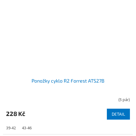
Ponožky cyklo R2 Forrest ATS27B
(
5 pár
)
228 Kč
DETAIL
39-42
43-46