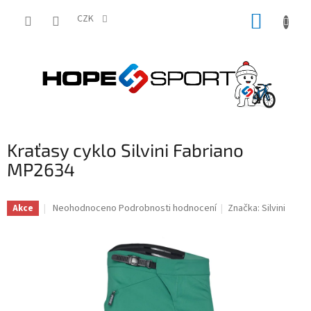
Přejít
NÁKUP
na
CZK
obsah
KOŠÍK
Kraťasy cyklo Silvini Fabriano
MP2634
Průměrné
Neohodnoceno
Podrobnosti hodnocení
Značka:
Silvini
Akce
hodnocení
produktu
je
0,0
z
5
hvězdiček.