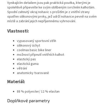
Vynikajícím detailem jsou pak praktická poutka, kterými je
spolehlivě připevníte ke svým oblíbeným svrchním kalhotám.
Spodní zahnutý okraj nohavic s prošitím je z vnitřní strany
opatřen silikonovými prvky, jež udrží nohavice pevně na svém
místě a zabrání jejich nepříjemnému vyhrnování.
Vlastnosti:
vypasovaný sportovní střih
silikonový úchyt
coolmax basic bike liner
možnost připnutí vnitřních kalhot
elastický pas
elastická guma
větrání
anatomicky tvarované
Materiál:
88 % polyester/ 12 % elastan
Doplňkové parametry