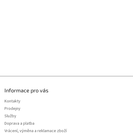
p
a
t
í
Informace pro vás
Kontakty
Prodejny
Služby
Doprava a platba
Vrácení, výměna a reklamace zboží