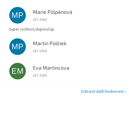
Marie Půlpánová
MP
Hodnocení obchodu je 5 z 5 hvězdiček.
24.7.2026
Super rychlost,doporučuji.
Martin Polínek
MP
Hodnocení obchodu je 5 z 5 hvězdiček.
24.7.2026
Eva Martincova
EM
Hodnocení obchodu je 5 z 5 hvězdiček.
14.7.2026
Zobrazit další hodnocení
Z
á