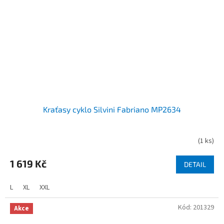
Kraťasy cyklo Silvini Fabriano MP2634
(
1 ks
)
1 619 Kč
DETAIL
L
XL
XXL
Kód:
201329
Akce