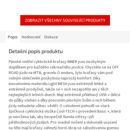
ZOBRAZIT VŠECHNY SOUVISEJÍCÍ PRODUKTY
Popis
Hodnocení
Diskuze
Detailní popis produktu
Pánské vnitřní cyklistické kraťasy INNER jsou nezbytným
doplňkem pro každého rekreačního jezdce. Chystáte se na OFF
ROAD jízdu na MTB, gravelu či enduru, tyto kraťasy vám pod
volným oblečením poskytnou naprostý komfort. Díky
inovativnímu materiálu Light MESH jsou extrémně lehké a
extrémně prodyšné, takže se v nich nezapotíte ani v těch
nejteplejších letních dnech. Mají extrémně přiléhavý střih v délce
do půlky stehen a díky precizním plochým švům o nich během
jízdy nebudete vůbec vědět. O celodenní pohodlí se stará
špičková cyklistická vložka Cool-TECH v provedení Basic +, která
je navržena tak, aby bezpečně tlumila otřesy i při
pětihodinových jízdách. Pro snadné nošení a dokonalé usazení
na těle mají kraťasy zahnutý horní okraj se zabudovanou gumou.