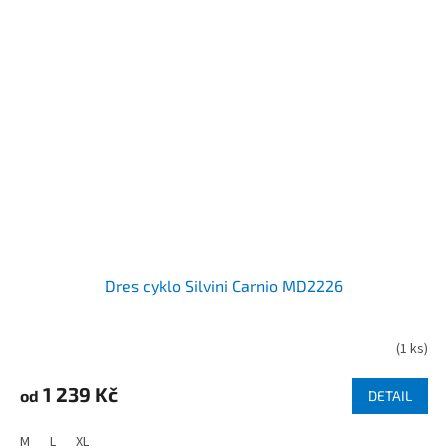
Dres cyklo Silvini Carnio MD2226
(
1 ks
)
1 239 Kč
od
DETAIL
M
L
XL