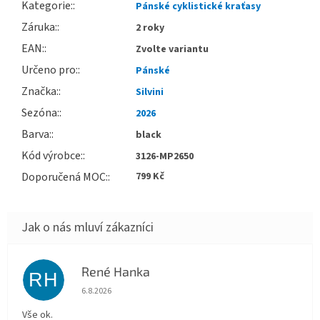
Kategorie
:
Pánské cyklistické kraťasy
Záruka
:
2 roky
EAN
:
Zvolte variantu
Určeno pro
:
Pánské
Značka
:
Silvini
Sezóna
:
2026
Barva
:
black
Kód výrobce
:
3126-MP2650
Doporučená MOC
:
799 Kč
René Hanka
RH
Hodnocení obchodu je 5 z 5 hvězdiček.
6.8.2026
Vše ok.