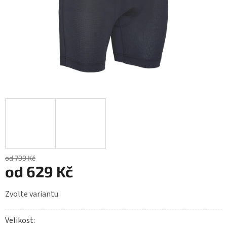
od 799 Kč
od
629 Kč
Měrná
Zvolte variantu
cena:
Velikost