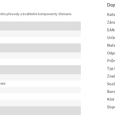
Dop
ními převody a kvalitními komponenty Shimano.
Kate
Zár
EAN
Urče
Mate
Odp
Prům
Typ 
Zna
ední
Sez
Bar
Kód 
Dop