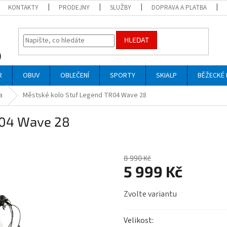
KONTAKTY
PRODEJNY
SLUŽBY
DOPRAVA A PLATBA
HLEDAT
R
OBUV
OBLEČENÍ
SPORTY
SKIALP
BĚŽECKÉ 
a
Městské kolo Stuf Legend TR04 Wave 28
R04 Wave 28
8 990 Kč
5 999 Kč
Měrná
Zvolte variantu
cena:
Velikost