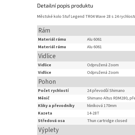
Detailní popis produktu
Městské kolo Stuf Legend TR04 Wave 28 s 24 rychlost
Rám
Materiál rámu
Alu 6061
Materiál rámu
Alu 6061
Vidlice
Vidlice
Odpružená Zoom
Vidlice
Odpružená Zoom
Pohon
Počet rychlostí
24 převodůí Shimano
Měnič
Shimano Altus RDM280, př
Kliky a převodníky
hliníková 170mm
Kazeta
14-28T
Středová osa
Thun cartridge closed
Výplety