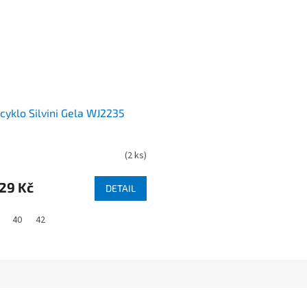
cyklo Silvini Gela WJ2235
(
2 ks
)
29 Kč
DETAIL
40
42