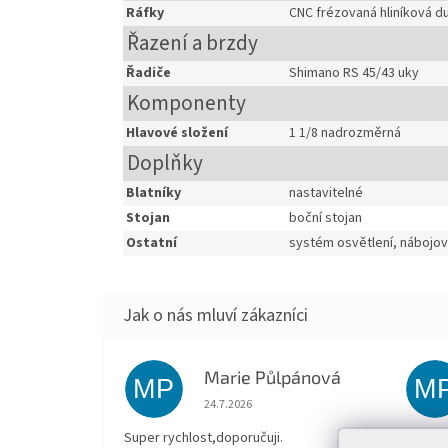
Ráfky
CNC frézovaná hliníková d
Řazení a brzdy
Řadiče
Shimano RS 45/43 uky
Komponenty
Hlavové složení
1 1/8 nadrozměrná
Doplňky
Blatníky
nastavitelné
Stojan
boční stojan
Ostatní
systém osvětlení, nábojov
Marie Půlpánová
MP
M
Hodnocení obchodu je 5 z 5 hvězdiček.
24.7.2026
Super rychlost,doporučuji.