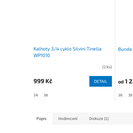
Kalhoty 3/4 cyklo Silvini Tinella
Bunda 
WP1010
(
2 ks
)
Průměrné
hodnocení
produktu
999 Kč
1 2
od
DETAIL
je
5,0
34
36
36
38
z
5
hvězdiček.
Popis
Hodnocení
Diskuze (1)