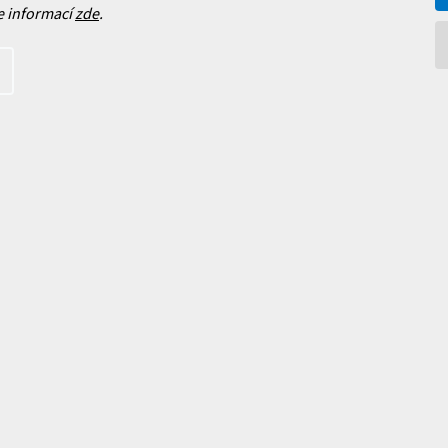
e informací
zde
.
Facebook
 nových produktech na našem e-
íte s
podmínkami ochrany