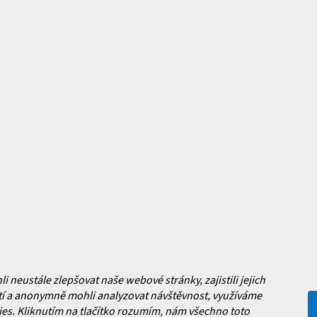
mace pro vás
Magazín
y
Jak vybrat lyžařské boty?
y
Jak vybrat lyže?
a platba
Často kladené dotazy
, výměna a reklamace zboží
í podmínky
y ochrany osobních údajů
ní obchodu
neustále zlepšovat naše webové stránky, zajistili jejich
í a anonymně mohli analyzovat návštěvnost, využíváme
es. Kliknutím na tlačítko rozumím, nám všechno toto