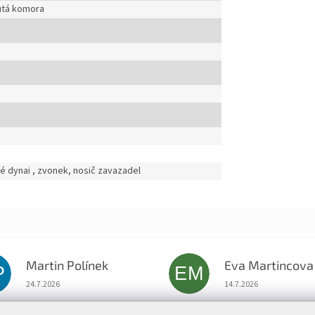
utá komora
é dynai , zvonek, nosič zavazadel
Martin Polínek
Eva Martincova
P
EM
Hodnocení obchodu je 5 z 5 hvězdiček.
Hodnocení obchodu je
24.7.2026
14.7.2026