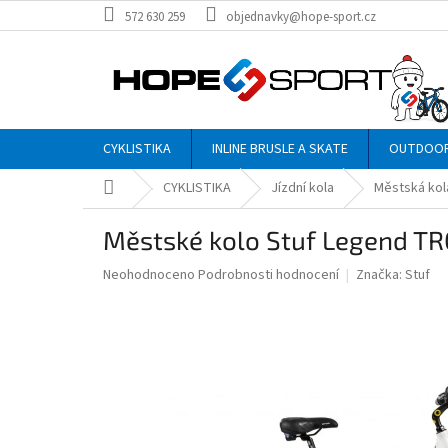
Přejít
572 630 259
objednavky@hope-sport.cz
na
obsah
CYKLISTIKA
INLINE BRUSLE A SKATE
OUTDOO
Domů
CYKLISTIKA
Jízdní kola
Městská kol
Městské kolo Stuf Legend T
Průměrné
Neohodnoceno
Podrobnosti hodnocení
Značka:
Stuf
hodnocení
produktu
je
0,0
z
5
hvězdiček.