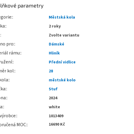
lňkové parametry
gorie
:
Městská kola
uka
:
2 roky
:
Zvolte variantu
no pro
:
Dámské
riál rámu
:
Hliník
ružení
:
Přední vidlice
ěr kol
:
28
kola
:
městské kolo
čka
:
Stuf
óna
:
2024
va
:
white
výrobce
:
1013409
oručená MOC
:
16690 Kč