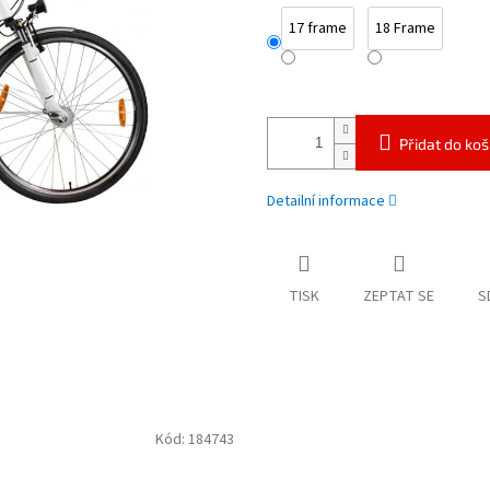
17 frame
18 Frame
Přidat do koš
Detailní informace
TISK
ZEPTAT SE
S
Kód:
184743