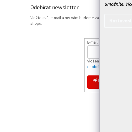
umožníte.
Víc
Odebírat newsletter
Vložte svůj e-mail a my vám budeme zasílat informace o
Nastavení
shopu.
E-mail
Vložením e-mailu souhlas
osobních údajů
PŘIHLÁSIT
SE