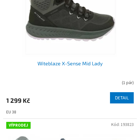
r
o
d
u
k
t
ů
Witeblaze X-Sense Mid Lady
(
1 pár
)
DETAIL
1 299 Kč
EU 38
Kód:
193823
VÝPRODEJ