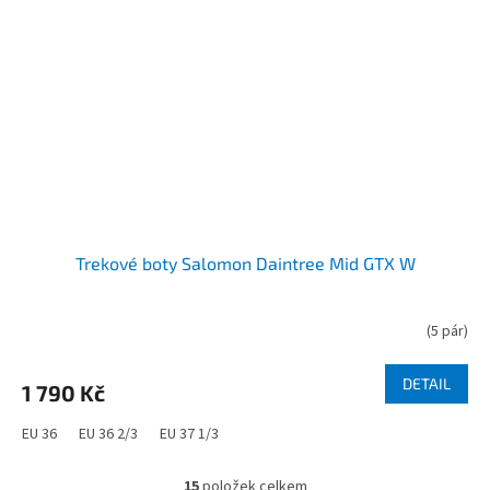
Trekové boty Salomon Daintree Mid GTX W
(
5 pár
)
Průměrné
hodnocení
produktu
DETAIL
1 790 Kč
je
5,0
EU 36
EU 36 2/3
EU 37 1/3
z
5
hvězdiček.
15
položek celkem