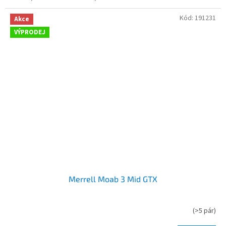
z
5
Kód:
191231
hvězdiček.
Akce
VÝPRODEJ
Merrell Moab 3 Mid GTX
(
>5 pár
)
Průměrné
hodnocení