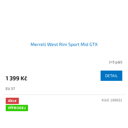
Merrell West Rim Sport Mid GTX
(
>5 pár
)
DETAIL
1 399 Kč
EU 37
Kód:
188631
Akce
VÝPRODEJ