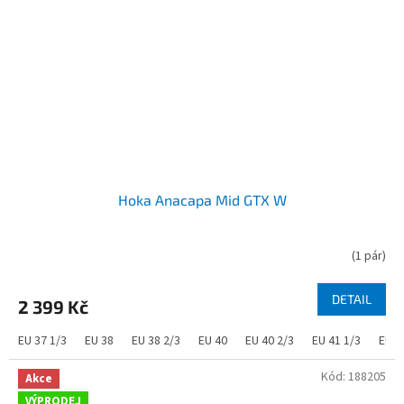
Hoka Anacapa Mid GTX W
(
1 pár
)
DETAIL
2 399 Kč
EU 37 1/3
EU 38
EU 38 2/3
EU 40
EU 40 2/3
EU 41 1/3
EU 4
Kód:
188205
Akce
VÝPRODEJ