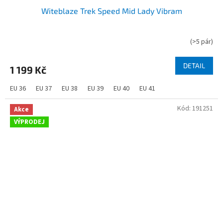
Witeblaze Trek Speed Mid Lady Vibram
(
>5 pár
)
DETAIL
1 199 Kč
EU 36
EU 37
EU 38
EU 39
EU 40
EU 41
Kód:
191251
Akce
VÝPRODEJ