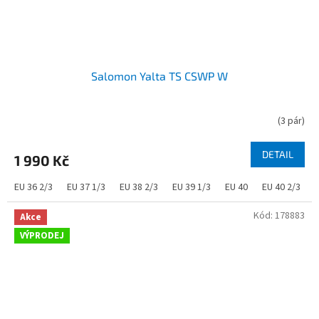
Salomon Yalta TS CSWP W
(
3 pár
)
DETAIL
1 990 Kč
EU 36 2/3
EU 37 1/3
EU 38 2/3
EU 39 1/3
EU 40
EU 40 2/3
Kód:
178883
Akce
VÝPRODEJ