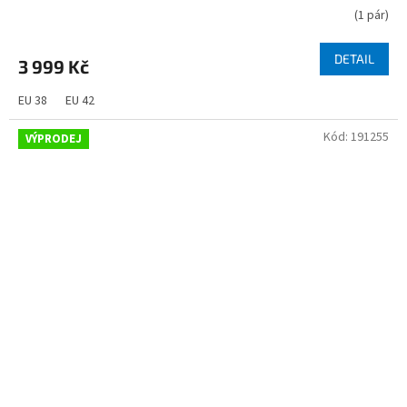
(
1 pár
)
DETAIL
3 999 Kč
EU 38
EU 42
Kód:
191255
VÝPRODEJ