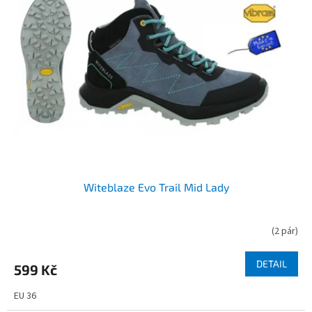
Witeblaze Evo Trail Mid Lady
(
2 pár
)
DETAIL
599 Kč
EU 36