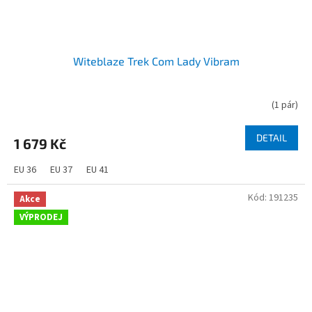
Witeblaze Trek Com Lady Vibram
(
1 pár
)
DETAIL
1 679 Kč
EU 36
EU 37
EU 41
Kód:
191235
Akce
VÝPRODEJ