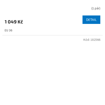
(
1 pár
)
DETAIL
1 049 Kč
EU 36
Kód:
182566