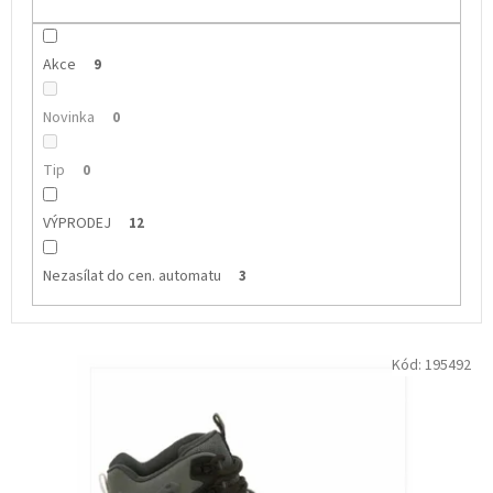
Akce
9
Novinka
0
Tip
0
VÝPRODEJ
12
Nezasílat do cen. automatu
3
V
Kód:
195492
ý
p
i
s
p