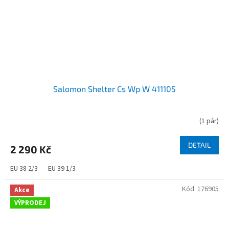
Salomon Shelter Cs Wp W 411105
(
1 pár
)
DETAIL
2 290 Kč
EU 38 2/3
EU 39 1/3
Kód:
176905
Akce
VÝPRODEJ