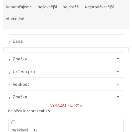
a
Doporučujeme
Nejlevnější
Nejdražší
Nejprodávanější
z
e
Abecedně
n
í
p
Cena
r
o
d
Značky
u
k
Určeno pro
t
ů
Velikost
Značka
VYMAZAT FILTRY
Položek k zobrazení:
15
Na skladě
15