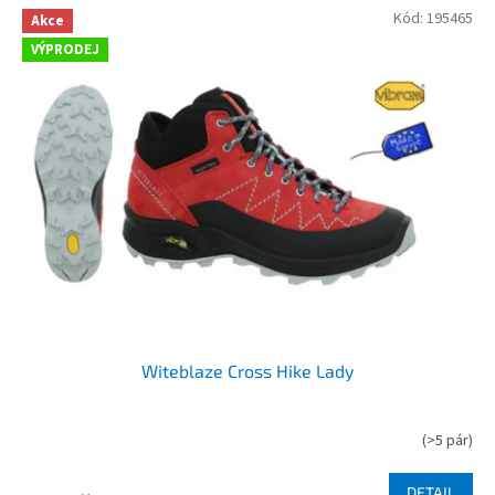
Kód:
195465
Akce
VÝPRODEJ
Witeblaze Cross Hike Lady
(
>5 pár
)
DETAIL