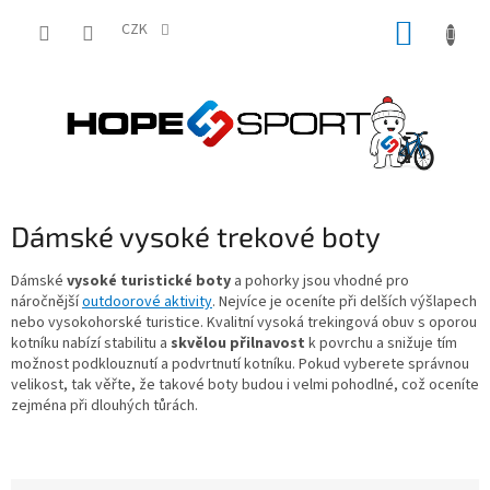
Přejít
NÁKUP
na
CZK
obsah
KOŠÍK
Dámské vysoké trekové boty
Dámské
vysoké turistické boty
a pohorky jsou vhodné pro
náročnější
outdoorové aktivity
. Nejvíce je oceníte při delších výšlapech
nebo vysokohorské turistice. Kvalitní vysoká trekingová obuv s oporou
kotníku nabízí stabilitu a
skvělou přilnavost
k povrchu a snižuje tím
možnost podklouznutí a podvrtnutí kotníku. Pokud vyberete správnou
velikost, tak věřte, že takové boty budou i velmi pohodlné, což oceníte
zejména při dlouhých tůrách.
Ř