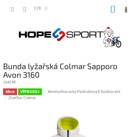
Přejít
NÁKUP
na
CZK
obsah
KOŠÍK
Bunda lyžařská Colmar Sapporo
Avon 3160
164195
Průměrné
Neohodnoceno
Podrobnosti hodnocení
Akce
VÝPRODEJ
hodnocení
Značka:
Colmar
produktu
je
0,0
z
5
hvězdiček.