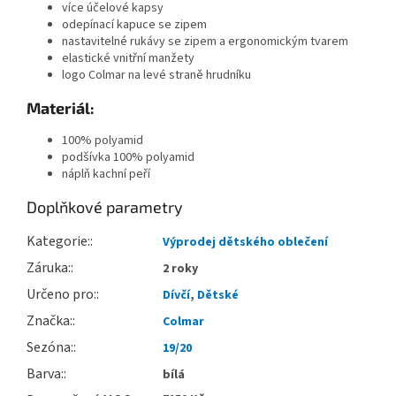
více účelové kapsy
odepínací kapuce se zipem
nastavitelné rukávy se zipem a ergonomickým tvarem
elastické vnitřní manžety
logo Colmar na levé straně hrudníku
Materiál:
100% polyamid
podšívka 100% polyamid
náplň kachní peří
Doplňkové parametry
Kategorie
:
Výprodej dětského oblečení
Záruka
:
2 roky
Určeno pro
:
Dívčí
,
Dětské
Značka
:
Colmar
Sezóna
:
19/20
Barva
:
bílá