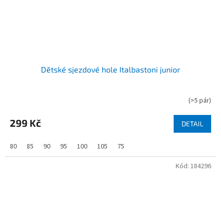
Dětské sjezdové hole Italbastoni junior
(
>5 pár
)
299 Kč
DETAIL
80
85
90
95
100
105
75
Kód:
184296