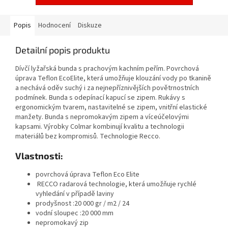
Popis
Hodnocení
Diskuze
Detailní popis produktu
Dívčí lyžařská bunda s prachovým kachním peřím. Povrchová
úprava Teflon EcoElite, která umožňuje klouzání vody po tkanině
a nechává oděv suchý i za nejnepříznivějších povětrnostních
podmínek. Bunda s odepínací kapucí se zipem. Rukávy s
ergonomickým tvarem, nastavitelné se zipem, vnitřní elastické
manžety. Bunda s nepromokavým zipem a víceúčelovými
kapsami. Výrobky Colmar kombinují kvalitu a technologii
materiálů bez kompromisů. Technologie Recco.
Vlastnosti:
p
ovrchová úprava Teflon Eco Elite
RECCO r
adarová technologie, která umožňuje rychlé
vyhledání v případě laviny
prodyšnost :
20 000 gr / m2 / 24
vodní sloupec :
20 000 mm
nepromokavý zip