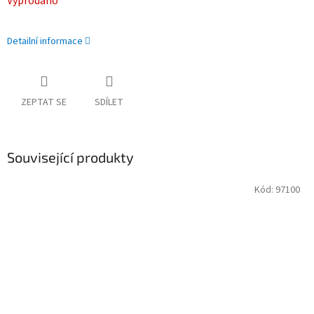
Vyprodáno
cena:
Detailní informace
ZEPTAT SE
SDÍLET
Související produkty
Kód:
97100