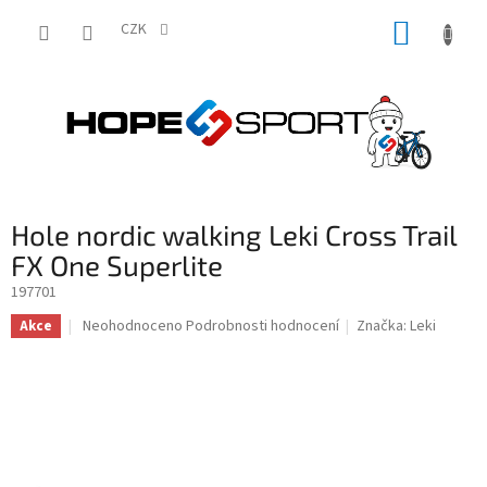
Přejít
NÁKUP
na
CZK
obsah
KOŠÍK
Hole nordic walking Leki Cross Trail
FX One Superlite
197701
Průměrné
Neohodnoceno
Podrobnosti hodnocení
Značka:
Leki
Akce
hodnocení
produktu
je
0,0
z
5
hvězdiček.