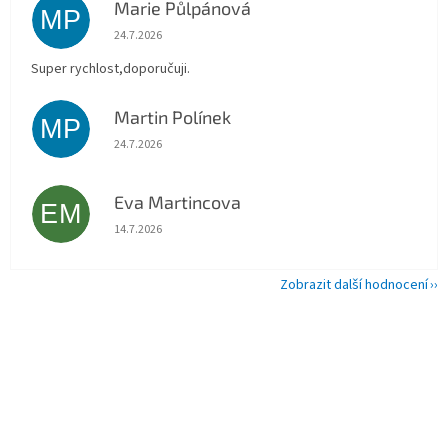
Marie Půlpánová
MP
Hodnocení obchodu je 5 z 5 hvězdiček.
24.7.2026
Super rychlost,doporučuji.
Martin Polínek
MP
Hodnocení obchodu je 5 z 5 hvězdiček.
24.7.2026
Eva Martincova
EM
Hodnocení obchodu je 5 z 5 hvězdiček.
14.7.2026
Zobrazit další hodnocení
Z
á
p
a