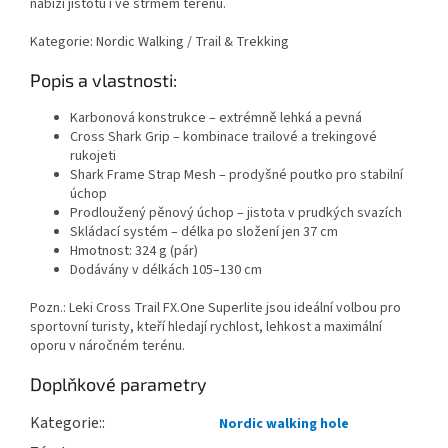
nabízí jistotu i ve strmém terénu.
Kategorie: Nordic Walking / Trail & Trekking
Popis a vlastnosti:
Karbonová konstrukce – extrémně lehká a pevná
Cross Shark Grip – kombinace trailové a trekingové
rukojeti
Shark Frame Strap Mesh – prodyšné poutko pro stabilní
úchop
Prodloužený pěnový úchop – jistota v prudkých svazích
Skládací systém – délka po složení jen 37 cm
Hmotnost: 324 g (pár)
Dodávány v délkách 105–130 cm
Pozn.: Leki Cross Trail FX.One Superlite jsou ideální volbou pro
sportovní turisty, kteří hledají rychlost, lehkost a maximální
oporu v náročném terénu.
Doplňkové parametry
Kategorie
:
Nordic walking hole