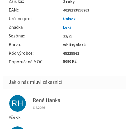
Záruka
:
2 roky
EAN
:
4028173856763
Určeno pro
:
Unisex
Značka
:
Leki
Sezóna
:
22/23
Barva
:
white/black
Kód výrobce
:
65225561
Doporučená MOC
:
5090 Kč
René Hanka
RH
Hodnocení obchodu je 5 z 5 hvězdiček.
6.8.2026
Vše ok.