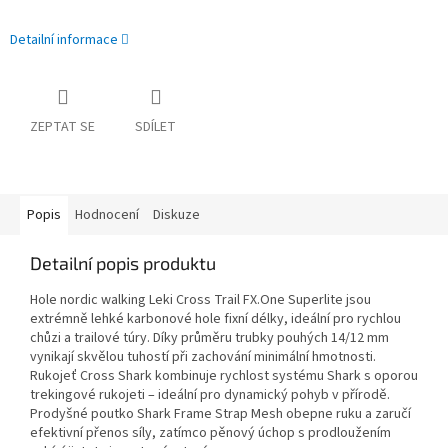
Detailní informace
ZEPTAT SE
SDÍLET
Popis
Hodnocení
Diskuze
Detailní popis produktu
Hole nordic walking Leki Cross Trail FX.One Superlite jsou
extrémně lehké karbonové hole fixní délky, ideální pro rychlou
chůzi a trailové túry. Díky průměru trubky pouhých 14/12 mm
vynikají skvělou tuhostí při zachování minimální hmotnosti.
Rukojeť Cross Shark kombinuje rychlost systému Shark s oporou
trekingové rukojeti – ideální pro dynamický pohyb v přírodě.
Prodyšné poutko Shark Frame Strap Mesh obepne ruku a zaručí
efektivní přenos síly, zatímco pěnový úchop s prodloužením