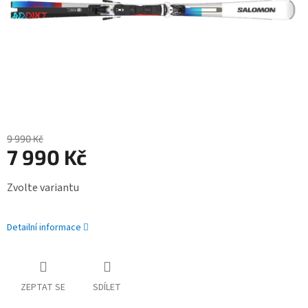
9 990 Kč
7 990 Kč
Měrná
Zvolte variantu
cena:
Detailní informace
ZEPTAT SE
SDÍLET