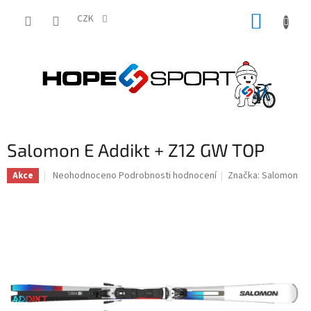
Přejít
NÁKUP
na
CZK
obsah
KOŠÍK
Salomon E Addikt + Z12 GW TOP
Průměrné
Neohodnoceno
Podrobnosti hodnocení
Značka:
Salomon
Akce
hodnocení
produktu
je
0,0
z
5
hvězdiček.