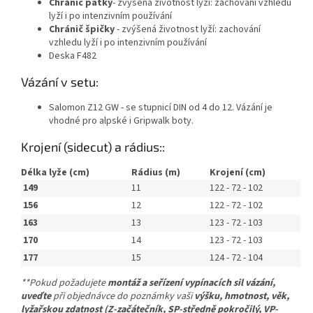
Chránič patky
- zvýšená životnost lyží: zachování vzhledu
lyží i po intenzivním používání
Chránič špičky
- zvýšená životnost lyží: zachování
vzhledu lyží i po intenzivním používání
Deska F482
Vázání v setu:
Salomon Z12 GW - se stupnicí DIN od 4 do 12. Vázání je
vhodné pro alpské i Gripwalk boty.
Krojení (sidecut) a rádius::
Délka lyže (cm)
Rádius (m)
Krojení (cm)
149
11
122 - 72 - 102
156
12
122 - 72 - 102
163
13
123 - 72 - 103
170
14
123 - 72 - 103
177
15
124 - 72 - 104
**Pokud požadujete
montáž a seřízení vypínacích sil vázání,
uveďte
při objednávce do poznámky vaši
výšku, hmotnost, věk,
lyžařskou zdatnost (Z-začátečník, SP-středně pokročilý, VP-