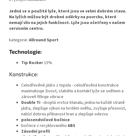
Jedná se o použité lyže, které jsou ve velmi dobrém stavu.
Na lyžích můžou být drobné oděrky na povrchu, které
nemají vliv na jejich funkčnost. Lyže jsou ošetřeny v našem
servisním centru.
kategorie:
Allround Sport
Technologie:
Tip Rocker
15%
Konstrukce:
Celodřevěné jádro z topolu - celodřevěná konstrukce
maximalizuje živost, stabilitu a kontakt lyže se sněhem a
zároveň filtruje vibrace
Double Ti
- dvojitá vrstva titanalu, jedna na každé straně
jádra, zlepšuje výkon na tvrdém sněhu, zvyšuje přesnost,
nabízí dobrou přilnavost hran a zlepšuje odezvu
polosendvičové bočnice
bočnice z recyklovaného
ABS
Závodní profil