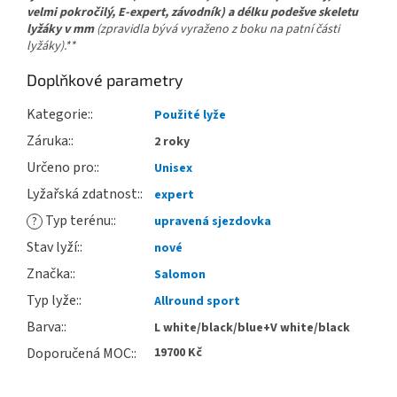
velmi pokročilý, E-expert, závodník) a délku podešve skeletu
lyžáky v mm
(zpravidla bývá vyraženo z boku na patní části
lyžáky).**
Doplňkové parametry
Kategorie
:
Použité lyže
Záruka
:
2 roky
Určeno pro
:
Unisex
Lyžařská zdatnost
:
expert
Typ terénu
:
?
upravená sjezdovka
Stav lyží
:
nové
Značka
:
Salomon
Typ lyže
:
Allround sport
Barva
:
L white/black/blue+V white/black
Doporučená MOC
:
19700 Kč