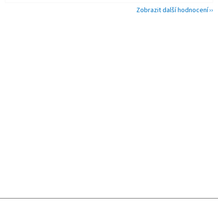
Zobrazit další hodnocení
Z
á
p
a
t
í