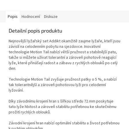
Popis
Hodnocení
Diskuze
Detailní popis produktu
Nejnovější lyžařský set Addikt okamžitě zaujme lyžaře, kteří jsou
závislí na celodenním pobytu na sjezdovce. Inovativní
technologie Motion Tail nabízí větší pružnost a stabilnější patu,
takže si můžete užívat tolerantní a zároveň pohotově reagující
lyže, které přinášejí radost a zábavu z rychlých oblouků po celý
den.
Technologie Motion Tail zvyšuje pružnost patky o 5 %, a nabízí
tak tolerantnější a zároveň pohotovou lyži pro celodenní
lyžování.
Díky závodnímu krojení hran s šířkou středu 72 mm poskytuje
tato lyže hbitost a zároveň stabilitu potřebnou ke skutečnému
prožití rychlých oblouků.
Závodní krojení hran nabízí optimální stabilitu a živost potřebnou
k rychlým obloukům.