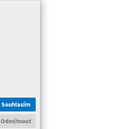
Souhlasím
Odmítnout