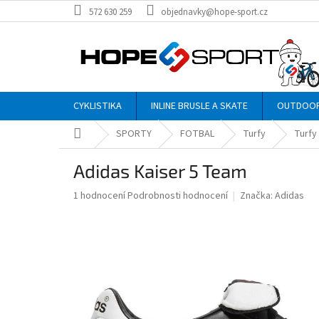
Přejít
572 630 259
objednavky@hope-sport.cz
na
obsah
CYKLISTIKA
INLINE BRUSLE A SKATE
OUTDOO
Domů
SPORTY
FOTBAL
Turfy
Turfy
Adidas Kaiser 5 Team
Průměrné
1 hodnocení
Podrobnosti hodnocení
Značka:
Adidas
hodnocení
produktu
je
5,0
z
5
hvězdiček.