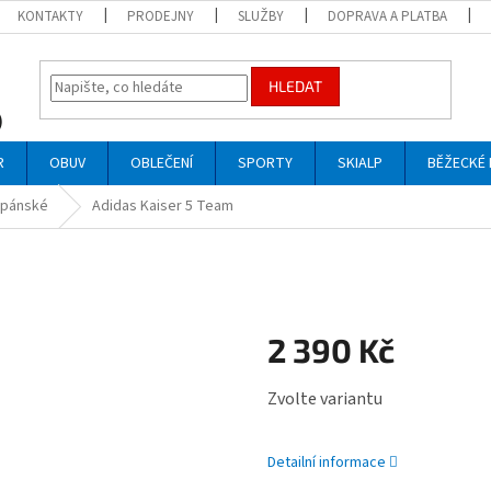
KONTAKTY
PRODEJNY
SLUŽBY
DOPRAVA A PLATBA
HLEDAT
R
OBUV
OBLEČENÍ
SPORTY
SKIALP
BĚŽECKÉ 
 pánské
Adidas Kaiser 5 Team
2 390 Kč
Měrná
Zvolte variantu
cena:
Detailní informace