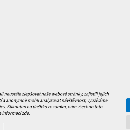
mace pro vás
Magazín
y
Jak vybrat lyžařské boty?
y
Jak vybrat lyže?
a platba
Často kladené dotazy
, výměna a reklamace zboží
í podmínky
y ochrany osobních údajů
ní obchodu
Facebook
neustále zlepšovat naše webové stránky, zajistili jejich
 nových produktech na našem e-
í a anonymně mohli analyzovat návštěvnost, využíváme
es. Kliknutím na tlačítko rozumím, nám všechno toto
e informací
zde
.