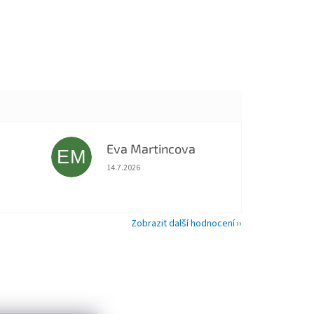
Eva Martincova
EM
 5 z 5 hvězdiček.
Hodnocení obchodu je 5 z 5 hvězdiček.
14.7.2026
Zobrazit další hodnocení