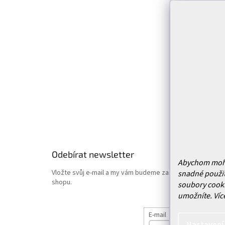
p
Infor
a
t
Kontakt
í
Prodejn
Služby
Doprava 
Vrácení
Obchodn
Podmínk
Hodnoce
Odebírat newsletter
Abychom mohli 
Vložte svůj e-mail a my vám budeme zasílat informace o
snadné použit
shopu.
soubory cooki
umožníte.
Víc
E-mail
Nastavení