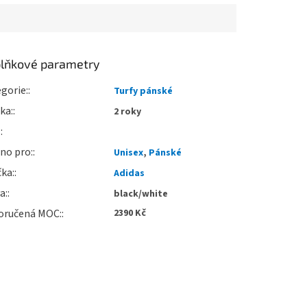
lňkové parametry
gorie
:
Turfy pánské
uka
:
2 roky
:
no pro
:
Unisex
,
Pánské
čka
:
Adidas
va
:
black/white
oručená MOC
:
2390 Kč