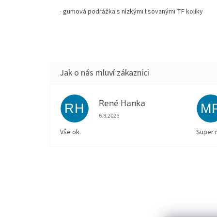
- gumová podrážka s nízkými lisovanými TF kolíky
René Hanka
RH
M
Hodnocení obchodu je 5 z 5 hvězdiček.
6.8.2026
Vše ok.
Super 
Z
á