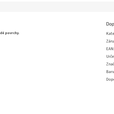
Dop
dé povrchy.
Kate
Zár
EAN
Urče
Zna
Bar
Dop