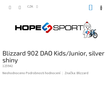
Přejít
NÁKUP
na
CZK
obsah
KOŠÍK
Blizzard 902 DAO Kids/Junior, silver
shiny
125942
Průměrné
Neohodnoceno
Podrobnosti hodnocení
Značka:
Blizzard
hodnocení
produktu
je
0,0
z
5
hvězdiček.