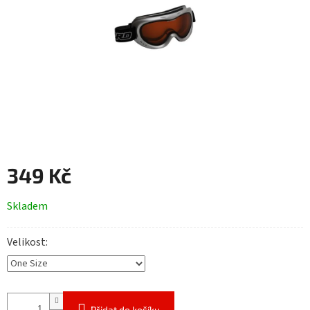
349 Kč
Měrná
Skladem
cena:
Velikost
Přidat do košíku