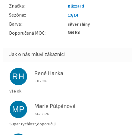
Značka
:
Blizzard
Sezóna
:
13/14
Barva
:
silver shiny
Doporučená MOC
:
399 Kč
René Hanka
RH
Hodnocení obchodu je 5 z 5 hvězdiček.
6.8.2026
Vše ok.
Marie Půlpánová
MP
Hodnocení obchodu je 5 z 5 hvězdiček.
24.7.2026
Super rychlost,doporučuji.