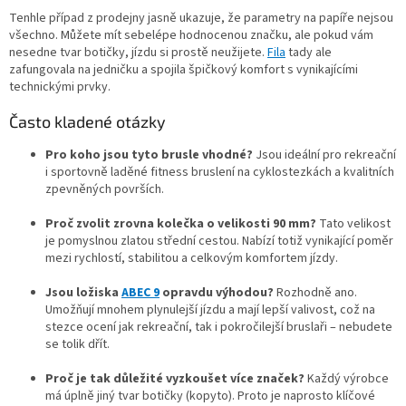
Tenhle případ z prodejny jasně ukazuje, že parametry na papíře nejsou
všechno. Můžete mít sebelépe hodnocenou značku, ale pokud vám
nesedne tvar botičky, jízdu si prostě neužijete.
Fila
tady ale
zafungovala na jedničku a spojila špičkový komfort s vynikajícími
technickými prvky.
Často kladené otázky
Pro koho jsou tyto brusle vhodné?
Jsou ideální pro rekreační
i sportovně laděné fitness bruslení na cyklostezkách a kvalitních
zpevněných površích.
Proč zvolit zrovna kolečka o velikosti 90 mm?
Tato velikost
je pomyslnou zlatou střední cestou. Nabízí totiž vynikající poměr
mezi rychlostí, stabilitou a celkovým komfortem jízdy.
Jsou ložiska
ABEC 9
opravdu výhodou?
Rozhodně ano.
Umožňují mnohem plynulejší jízdu a mají lepší valivost, což na
stezce ocení jak rekreační, tak i pokročilejší bruslaři – nebudete
se tolik dřít.
Proč je tak důležité vyzkoušet více značek?
Každý výrobce
má úplně jiný tvar botičky (kopyto). Proto je naprosto klíčové