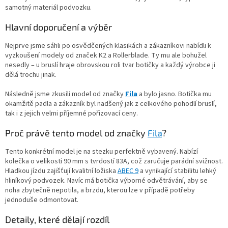
samotný materiál podvozku.
Hlavní doporučení a výběr
Nejprve jsme sáhli po osvědčených klasikách a zákazníkovi nabídli k
vyzkoušení modely od značek K2 a Rollerblade. Ty mu ale bohužel
nesedly – u bruslí hraje obrovskou roli tvar botičky a každý výrobce ji
dělá trochu jinak.
Následně jsme zkusili model od značky
Fila
a bylo jasno. Botička mu
okamžitě padla a zákazník byl nadšený jak z celkového pohodlí bruslí,
tak i z jejich velmi příjemné pořizovací ceny.
Proč právě tento model od značky
Fila
?
Tento konkrétní model je na stezku perfektně vybavený. Nabízí
kolečka o velikosti 90 mm s tvrdostí 83A, což zaručuje parádní svižnost.
Hladkou jízdu zajišťují kvalitní ložiska
ABEC 9
a vynikající stabilitu lehký
hliníkový podvozek. Navíc má botička výborné odvětrávání, aby se
noha zbytečně nepotila, a brzdu, kterou lze v případě potřeby
jednoduše odmontovat.
Detaily, které dělají rozdíl