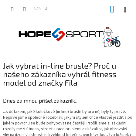
Přejít
NÁKUP
na
CZK
obsah
KOŠÍK
Jak vybrat in-line brusle? Proč u
našeho zákazníka vyhrál fitness
model od značky Fila
Dnes za mnou přišel zákazník...
...s dotazem, jaké kolečkové (in-line) brusle by pro něj byly ty pravé.
Nejprve jsme společně rozebrali, jakým stylem chce vlastně jezdit a po
jakém povrchu se bude pohybovat nejčastěji. Prošli jsme si základní
rozdíly mezi fitness, street a race bruslemi a ukázali si, jak obrovský
vliv na jízdní vlastnosti má velikost koleček, jejich tvrdost, typ ložisek i