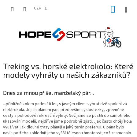
Přejít
NÁKUP
na
CZK
obsah
KOŠÍK
Treking vs. horské elektrokolo: Které
modely vyhrály u našich zákazníků?
Dnes za mnou přišel manželský pár...
...přibližně kolem padesáti let, s jasným cílem: vybrat dvě spolehlivá
elektrokola. Jejich plánem jsou především cyklostezky, zpevněné
cesty a pohodové rekreační výlety. Než jsme se pustili do samotného
ukazování modelů, nejdříve jsme podrobně zjistili, jak často chtějí kola
využívat, jak dlouhé trasy plánují a jaký terén preferují. U pána bylo
navíc potřeba zohlednit jeho vyšší tělesnou hmotnost, což znamenalo