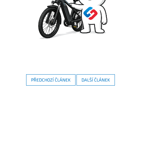
PŘEDCHOZÍ ČLÁNEK
DALŠÍ ČLÁNEK
Z
á
p
a
t