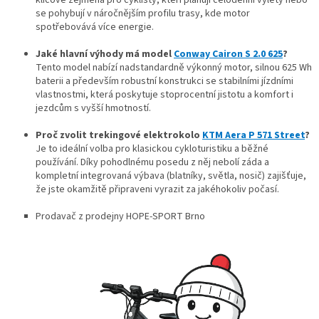
se pohybují v náročnějším profilu trasy, kde motor
spotřebovává více energie.
Jaké hlavní výhody má model
Conway Cairon S 2.0 625
?
Tento model nabízí nadstandardně výkonný motor, silnou 625 Wh
baterii a především robustní konstrukci se stabilními jízdními
vlastnostmi, která poskytuje stoprocentní jistotu a komfort i
jezdcům s vyšší hmotností.
Proč zvolit trekingové elektrokolo
KTM Aera P 571 Street
?
Je to ideální volba pro klasickou cykloturistiku a běžné
používání. Díky pohodlnému posedu z něj nebolí záda a
kompletní integrovaná výbava (blatníky, světla, nosič) zajišťuje,
že jste okamžitě připraveni vyrazit za jakéhokoliv počasí.
Prodavač z prodejny HOPE-SPORT Brno