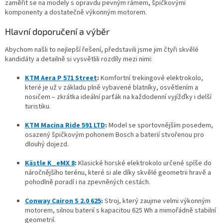
zaměřit se na modely s opravdu pevným rámem, špičkovými
komponenty a dostatečně výkonným motorem.
Hlavní doporučení a výběr
Abychom našli to nejlepší řešení, představili jsme jim čtyři skvělé
kandidáty a detailně si vysvětlili rozdíly mezi nimi:
KTM Aera P 571 Street
:
Komfortní trekingové elektrokolo,
které je už v základu plně vybavené blatníky, osvětlením a
nosičem – zkrátka ideální parťák na každodenní vyjížďky i delší
turistiku.
KTM Macina Ride 591 LTD
:
Model se sportovnějším posedem,
osazený špičkovým pohonem Bosch a baterií stvořenou pro
dlouhý dojezd.
Kästle K_eMX 8
:
Klasické horské elektrokolo určené spíše do
náročnějšího terénu, které si ale díky skvělé geometrii hravě a
pohodlně poradí i na zpevněných cestách.
Conway Cairon S 2.0 625
:
Stroj, který zaujme velmi výkonným
motorem, silnou baterií s kapacitou 625 Wh a mimořádně stabilní
geometrií.