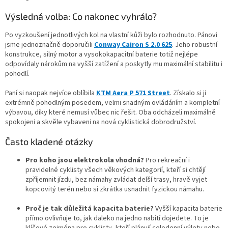
Výsledná volba: Co nakonec vyhrálo?
Po vyzkoušení jednotlivých kol na vlastní kůži bylo rozhodnuto. Pánovi
jsme jednoznačně doporučili
Conway Cairon S 2.0 625
. Jeho robustní
konstrukce, silný motor a vysokokapacitní baterie totiž nejlépe
odpovídaly nárokům na vyšší zatížení a poskytly mu maximální stabilitu i
pohodlí.
Paní si naopak nejvíce oblíbila
KTM Aera P 571 Street
. Získalo si ji
extrémně pohodlným posedem, velmi snadným ovládáním a kompletní
výbavou, díky které nemusí vůbec nic řešit. Oba odcházeli maximálně
spokojeni a skvěle vybaveni na nová cyklistická dobrodružství.
Často kladené otázky
Pro koho jsou elektrokola vhodná?
Pro rekreační i
pravidelné cyklisty všech věkových kategorií, kteří si chtějí
zpříjemnit jízdu, bez námahy zvládat delší trasy, hravě vyjet
kopcovitý terén nebo si zkrátka usnadnit fyzickou námahu.
Proč je tak důležitá kapacita baterie?
Vyšší kapacita baterie
přímo ovlivňuje to, jak daleko na jedno nabití dojedete. To je
klíčové zejména pro cyklisty, kteří plánují celodenní výlety nebo