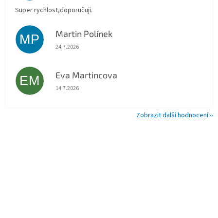
Super rychlost,doporučuji.
Martin Polínek
MP
Hodnocení obchodu je 5 z 5 hvězdiček.
24.7.2026
Eva Martincova
EM
Hodnocení obchodu je 5 z 5 hvězdiček.
14.7.2026
Zobrazit další hodnocení
Z
á
p
a
t
í