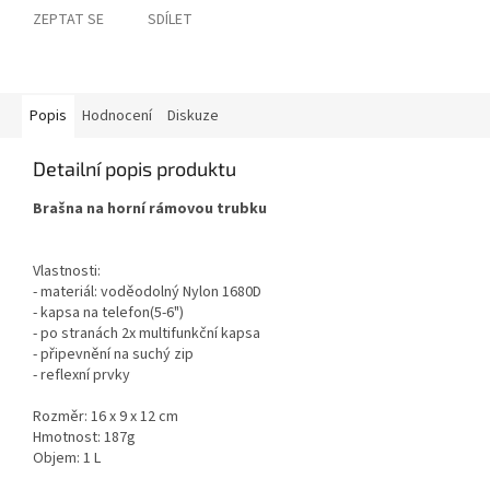
ZEPTAT SE
SDÍLET
Popis
Hodnocení
Diskuze
Detailní popis produktu
Brašna na horní rámovou trubku
Vlastnosti:
- materiál: voděodolný Nylon 1680D
- kapsa na telefon(5-6")
- po stranách 2x multifunkční kapsa
- připevnění na suchý zip
- reflexní prvky
Rozměr: 16 x 9 x 12 cm
Hmotnost: 187g
Objem: 1 L