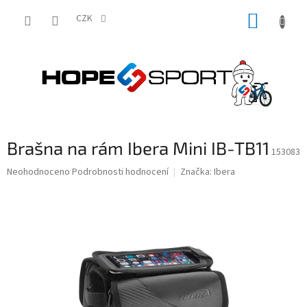
Přejít
NÁKUP
na
CZK
obsah
KOŠÍK
Brašna na rám Ibera Mini IB-TB11
153083
Průměrné
Neohodnoceno
Podrobnosti hodnocení
Značka:
Ibera
hodnocení
produktu
je
0,0
z
5
hvězdiček.