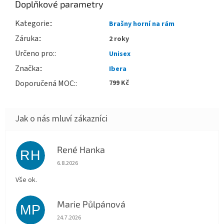
Doplňkové parametry
Kategorie
:
Brašny horní na rám
Záruka
:
2 roky
Určeno pro
:
Unisex
Značka
:
Ibera
Doporučená MOC
:
799 Kč
René Hanka
RH
Hodnocení obchodu je 5 z 5 hvězdiček.
6.8.2026
Vše ok.
Marie Půlpánová
MP
Hodnocení obchodu je 5 z 5 hvězdiček.
24.7.2026