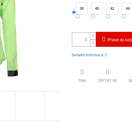
38
40
42
44
Přidat do koš
Detailní informace
TISK
ZEPTAT SE
S