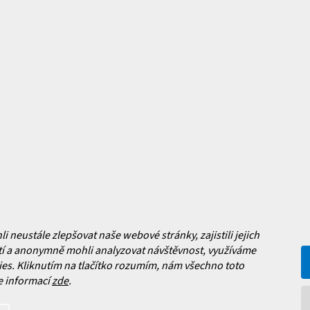
mace pro vás
Magazín
y
Jak vybrat lyžařské boty?
y
Jak vybrat lyže?
a platba
Často kladené dotazy
, výměna a reklamace zboží
í podmínky
y ochrany osobních údajů
ní obchodu
neustále zlepšovat naše webové stránky, zajistili jejich
í a anonymně mohli analyzovat návštěvnost, využíváme
es. Kliknutím na tlačítko rozumím, nám všechno toto
Facebook
e informací
zde
.
 nových produktech na našem e-