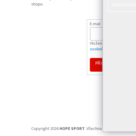
shopu.
Nastavení
E-mail
Vložením e-mailu souhlas
osobních údajů
PŘIHLÁSIT
SE
Copyright 2026
HOPE SPORT
. Všechna práva vyhrazena.