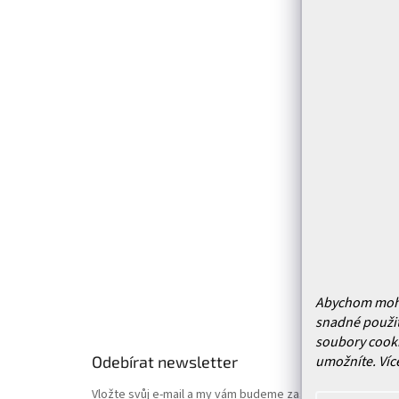
Z
á
p
Infor
a
t
Kontakt
í
Prodejn
Služby
Doprava 
Vrácení
Obchodn
Podmínk
Hodnoce
Abychom mohli 
snadné použit
soubory cooki
Odebírat newsletter
umožníte.
Víc
Vložte svůj e-mail a my vám budeme zasílat informace o