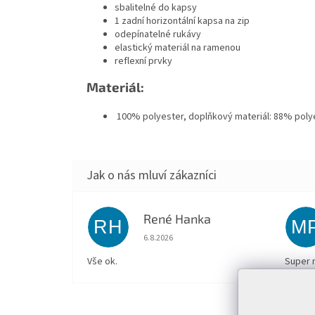
sbalitelné do kapsy
1 zadní horizontální kapsa na zip
odepínatelné rukávy
elastický materiál na ramenou
reflexní prvky
Materiál:
100% polyester, doplňkový materiál: 88% polye
René Hanka
RH
M
Hodnocení obchodu je 5 z 5 hvězdiček.
6.8.2026
Vše ok.
Super 