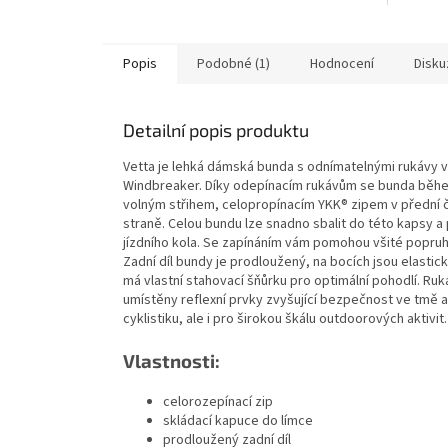
Popis
Podobné (1)
Hodnocení
Disku
Detailní popis produktu
Vetta je lehká dámská bunda s odnímatelnými rukávy v
Windbreaker. Díky odepínacím rukávům se bunda běhe
volným střihem, celopropínacím YKK® zipem v přední č
straně. Celou bundu lze snadno sbalit do této kapsy a
jízdního kola. Se zapínáním vám pomohou všité popru
Zadní díl bundy je prodloužený, na bocích jsou elastic
má vlastní stahovací šňůrku pro optimální pohodlí. R
umístěny reflexní prvky zvyšující bezpečnost ve tmě a 
cyklistiku, ale i pro širokou škálu outdoorových aktivit.
Vlastnosti:
celorozepínací zip
skládací kapuce do límce
prodloužený zadní díl