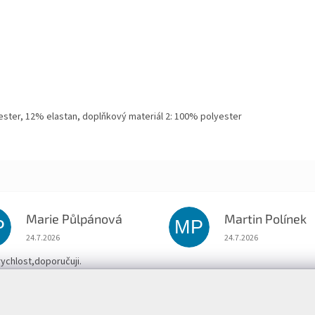
ster, 12% elastan, doplňkový materiál 2: 100% polyester
Marie Půlpánová
Martin Polínek
P
MP
Hodnocení obchodu je 5 z 5 hvězdiček.
Hodnocení obchodu je
24.7.2026
24.7.2026
rychlost,doporučuji.