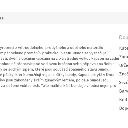
ze
Dop
yrobená z větruodolného, ​​prodyšného a odolného materiálu
Kate
m pár sekund promění v praktickou vestu. Bunda se vyznačuje
Zár
ásti, dvěma bočními kapsami na zip a středně velkou kapsou na zadní
 pohodlně přepravit pod sedlovou brašnou nebo připevnit na řídítka
Urče
hy se suchým zipem, které jsou součástí sbaleného stavu bundy.
Zna
ké pásky, které umožňují regulaci šířky bundy. Kapuce skrytá v límci
ukávy jsou zakončeny širším gumovým lemem, po celé bundě jsou
Sez
za snížené viditelnosti. Tato multifunkční bunda je vhodná nejen pro
Bar
Kód 
Dop