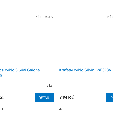
Kód:
190372
Kód
e cyklo Silvini Gaiona
Kraťasy cyklo Silvini WP373V
5
(
>5 ks
)
Kč
719 Kč
DETAIL
D
L
42