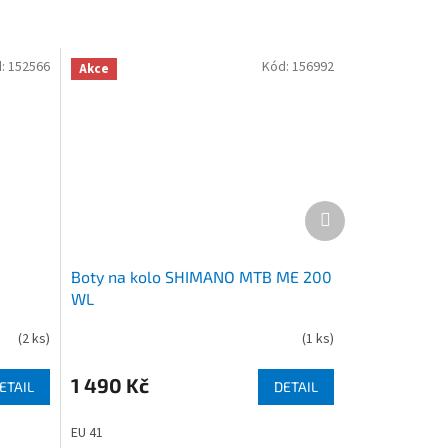
:
152566
Kód:
156992
Akce
Další
produkt
Boty na kolo SHIMANO MTB ME 200
WL
(
2 ks
)
(
1 ks
)
1 490 Kč
ETAIL
DETAIL
EU 41