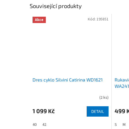
Související produkty
Kód:
195851
Akce
Dres cyklo Silvini Catirina WD1621
Rukavic
WA241
(
2 ks
)
1 099 Kč
499 
DETAIL
40
42
S
M