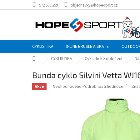
Přejít
572 630 259
objednavky@hope-sport.cz
na
obsah
CYKLISTIKA
INLINE BRUSLE A SKATE
OUTDOO
Domů
CYKLISTIKA
Cyklistické oblečení
Dá
Bunda cyklo Silvini Vetta WJ1
Průměrné
Neohodnoceno
Podrobnosti hodnocení
Zna
Akce
hodnocení
produktu
je
0,0
z
5
hvězdiček.