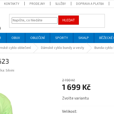
KONTAKTY
PRODEJNY
SLUŽBY
DOPRAVA A PLATBA
HLEDAT
R
OBUV
OBLEČENÍ
SPORTY
SKIALP
BĚŽECKÉ 
mské cyklo oblečení
Dámské cyklo bundy a vesty
Bunda cyklo 
623
čka:
Silvini
2 190 Kč
1 699 Kč
Měrná
Zvolte variantu
cena:
Velikost