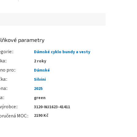
lňkové parametry
gorie
:
Dámské cyklo bundy a vesty
uka
:
2 roky
no pro
:
Dámské
čka
:
Silvini
óna
:
2025
va
:
green
výrobce
:
3120-WJ1623-41411
oručená MOC
:
2190 Kč