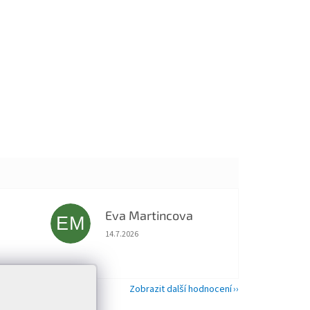
Eva Martincova
EM
 5 z 5 hvězdiček.
Hodnocení obchodu je 5 z 5 hvězdiček.
14.7.2026
Zobrazit další hodnocení