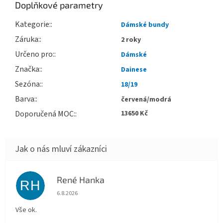
Doplňkové parametry
Kategorie
:
Dámské bundy
Záruka
:
2 roky
Určeno pro
:
Dámské
Značka
:
Dainese
Sezóna
:
18/19
Barva
:
červená/modrá
Doporučená MOC
:
13650 Kč
René Hanka
RH
Hodnocení obchodu je 5 z 5 hvězdiček.
6.8.2026
Vše ok.