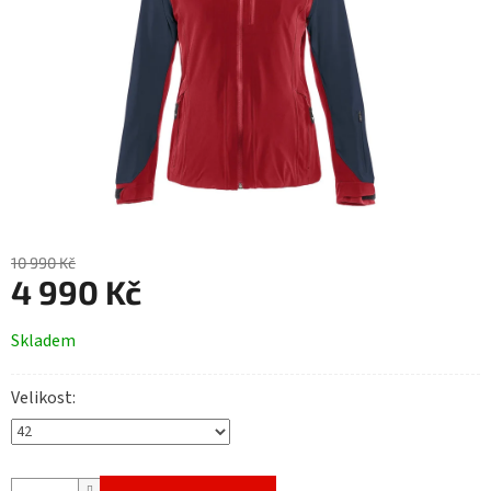
10 990 Kč
4 990 Kč
Měrná
Skladem
cena:
Velikost