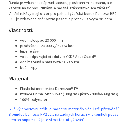
Bunda je vybavena náprsní kapsou, postranními kapsami, ale i
kapsou na skipas. Rukávy je možné stáhnout kolem zápěstí.
Vnitřní rukávy mají otvor pro palec. Lyžařská bunda Dainese HP2
L2.1 je vybavena sněhovým pasem s protiskluzovým pruhem.
Vlastnosti:
vodní sloupec 20.000 mm
prodyšnost 20.000 g/m2/24 hod
lepené švy
vodu odpuzující přední zip YKK® AquaGuard®
odnímatelná a nastavitelná kapuce
boční zipy
Materiál:
Elastická membrána Dermizax® EV
Izolace PrimaLoft® Silver (100g/m2 jádro - rukávy 60g/m2)
100% polyester
Slušivý sportovní střih a moderní materiály vás jistě přesvědčí.
S bundou Dainese HP2 L2.1 na žádných horách v jakémkoli počasí
neprohloupíte a užijete si perfektní lyžování.