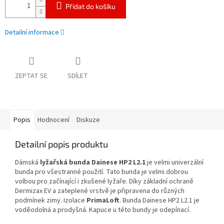
Přidat do košíku
Detailní informace
ZEPTAT SE
SDÍLET
Popis
Hodnocení
Diskuze
Detailní popis produktu
Dámská
lyžařská bunda Dainese HP2 L2.1
je velmi univerzální
bunda pro všestranné použití. Tato bunda je velmi dobrou
volbou pro začínající i zkušené lyžaře. Díky základní ochraně
Dermizax EV a zateplené vrstvě je připravena do různých
podmínek zimy. Izolace
PrimaLoft
. Bunda Dainese HP2 L2.1 je
voděodolná a prodyšná. Kapuce u této bundy je odepínací.