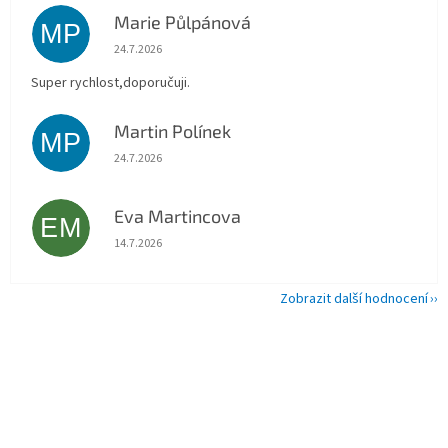
Marie Půlpánová
MP
Hodnocení obchodu je 5 z 5 hvězdiček.
24.7.2026
Super rychlost,doporučuji.
Martin Polínek
MP
Hodnocení obchodu je 5 z 5 hvězdiček.
24.7.2026
Eva Martincova
EM
Hodnocení obchodu je 5 z 5 hvězdiček.
14.7.2026
Zobrazit další hodnocení
Z
á
p