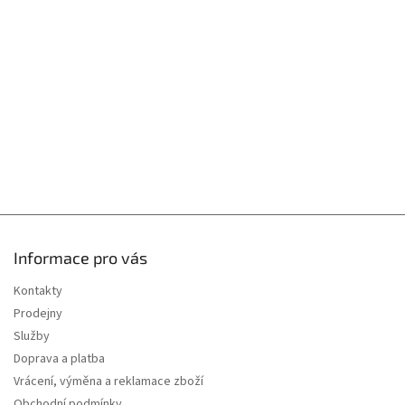
a
t
í
Informace pro vás
Kontakty
Prodejny
Služby
Doprava a platba
Vrácení, výměna a reklamace zboží
Obchodní podmínky