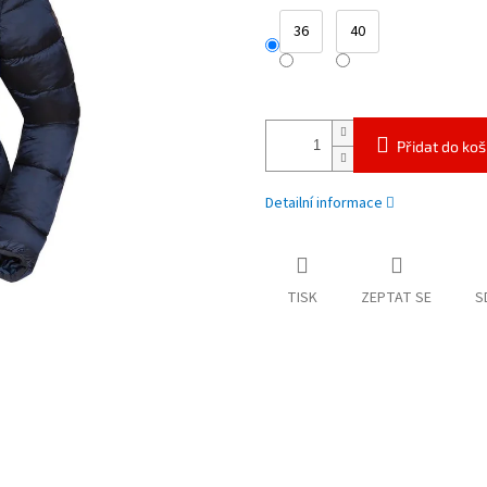
36
40
Přidat do koš
Detailní informace
TISK
ZEPTAT SE
S