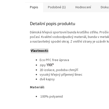
Popis
Podobné (1)
Hodnocení
Disku
Detailní popis produktu
Dámská hřejivá sportovní bunda kratšího střihu. Proš
počasí. Kvalitní vodoodpudivý materiál, bunda v meta
a nastavitelný spodní okraj. Z vnitřní strany je uzávěr kr
Vlastnosti:
Eco PFC free úprava
zipy
YKK®
2D izolace, podoba chmýří
vysoký hřejivý příjemný límec
dvě kapsy
Materiál:
100% polyamid