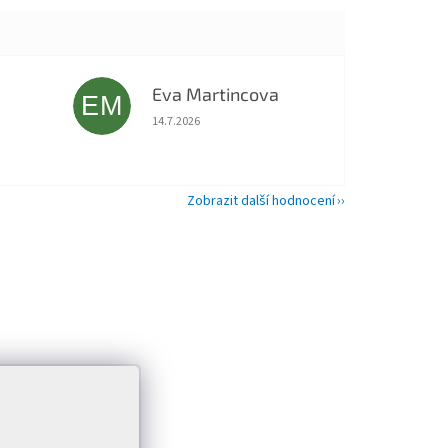
Eva Martincova
EM
 5 z 5 hvězdiček.
Hodnocení obchodu je 5 z 5 hvězdiček.
14.7.2026
Zobrazit další hodnocení