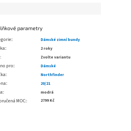
lňkové parametry
gorie
:
Dámské zimní bundy
uka
:
2 roky
:
Zvolte variantu
no pro
:
Dámské
čka
:
Northfinder
óna
:
20/21
va
:
modrá
oručená MOC
:
2799 Kč