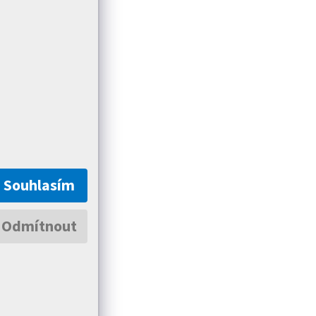
Souhlasím
Odmítnout