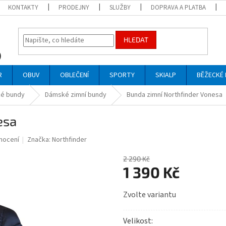
KONTAKTY
PRODEJNY
SLUŽBY
DOPRAVA A PLATBA
HLEDAT
R
OBUV
OBLEČENÍ
SPORTY
SKIALP
BĚŽECKÉ 
é bundy
Dámské zimní bundy
Bunda zimní Northfinder Vonesa
esa
nocení
Značka:
Northfinder
2 290 Kč
1 390 Kč
Měrná
Zvolte variantu
cena:
Velikost