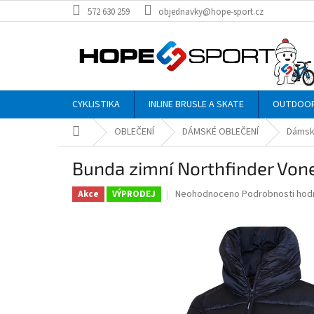
Přejít
572 630 259
objednavky@hope-sport.cz
na
obsah
CYKLISTIKA
INLINE BRUSLE A SKATE
OUTDOO
Domů
OBLEČENÍ
DÁMSKÉ OBLEČENÍ
Dámsk
Bunda zimní Northfinder Von
Průměrné
Neohodnoceno
Podrobnosti hod
Akce
VÝPRODEJ
hodnocení
produktu
je
0,0
z
5
hvězdiček.