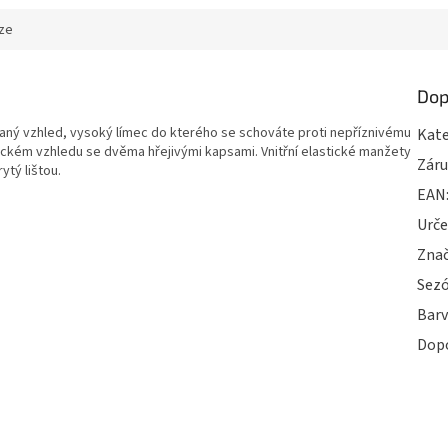
ze
Dop
ívaný vzhled, vysoký límec do kterého se schováte proti nepříznivému
Kate
lickém vzhledu se dvěma hřejivými kapsami. Vnitřní elastické manžety
Zár
ytý lištou.
EAN
Urče
Zna
Sez
Bar
Dop