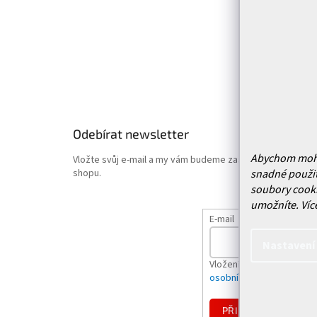
Doprava 
Vrácení
Obchodn
Podmínk
Hodnoce
Odebírat newsletter
Abychom mohli 
Vložte svůj e-mail a my vám budeme zasílat informace o
snadné použit
shopu.
soubory cooki
umožníte.
Víc
E-mail
Nastavení
Vložením e-mailu souhlas
osobních údajů
PŘIHLÁSIT