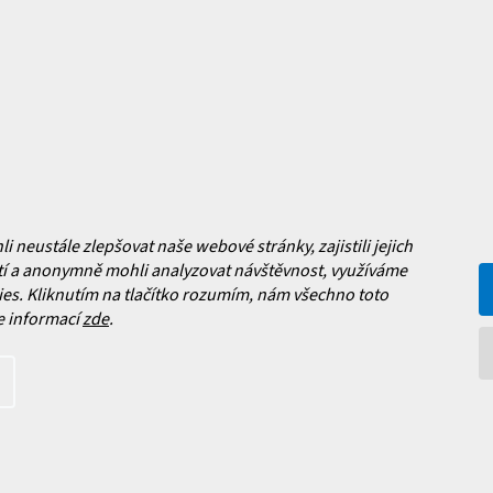
a platba
Často kladené dotazy
, výměna a reklamace zboží
í podmínky
y ochrany osobních údajů
ní obchodu
Facebook
neustále zlepšovat naše webové stránky, zajistili jejich
 nových produktech na našem e-
í a anonymně mohli analyzovat návštěvnost, využíváme
es. Kliknutím na tlačítko rozumím, nám všechno toto
e informací
zde
.
íte s
podmínkami ochrany