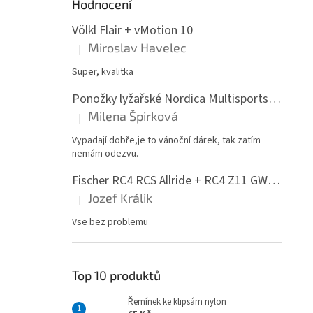
Hodnocení
Völkl Flair + vMotion 10
Miroslav Havelec
|
Hodnocení produktu je 5 z 5 hvězdiček.
Super, kvalitka
Ponožky lyžařské Nordica Multisports Winter dvojbalení
Milena Špirková
|
Hodnocení produktu je 5 z 5 hvězdiček.
Vypadají dobře,je to vánoční dárek, tak zatím
nemám odezvu.
Fischer RC4 RCS Allride + RC4 Z11 GW PR
Jozef Králik
|
Hodnocení produktu je 5 z 5 hvězdiček.
Vse bez problemu
Top 10 produktů
Řemínek ke klipsám nylon