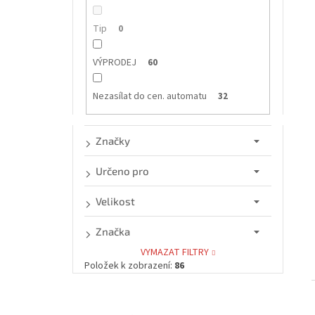
n
e
í
Tip
0
l
i
VÝPRODEJ
60
Nezasílat do cen. automatu
32
Značky
Určeno pro
Velikost
Značka
VYMAZAT FILTRY
Položek k zobrazení:
86