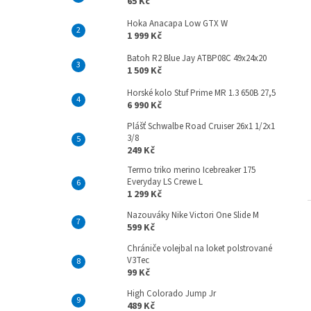
65 Kč
Hoka Anacapa Low GTX W
1 999 Kč
Batoh R2 Blue Jay ATBP08C 49x24x20
1 509 Kč
Horské kolo Stuf Prime MR 1.3 650B 27,5
6 990 Kč
Plášť Schwalbe Road Cruiser 26x1 1/2x1
3/8
249 Kč
Termo triko merino Icebreaker 175
Everyday LS Crewe L
1 299 Kč
Nazouváky Nike Victori One Slide M
599 Kč
Chrániče volejbal na loket polstrované
V3Tec
99 Kč
High Colorado Jump Jr
489 Kč