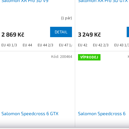
Salomon XA Pro 3D V9
Salomon XA Pro 3D GTX
(
1 pár
)
DETAIL
2 869 Kč
3 249 Kč
EU 43 1/3
EU 44
EU 44 2/3
EU 47 1/3
EU 42
EU 42 2/3
EU 43 1/
Kód:
200464
VÝPRODEJ
Salomon Speedcross 6 GTX
Salomon Speedcross 6