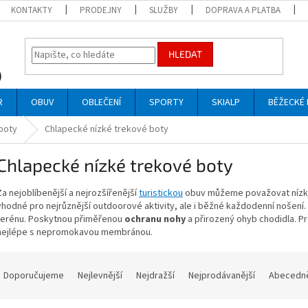
KONTAKTY
PRODEJNY
SLUŽBY
DOPRAVA A PLATBA
HLEDAT
R
OBUV
OBLEČENÍ
SPORTY
SKIALP
BĚŽECKÉ 
boty
Chlapecké nízké trekové boty
Chlapecké nízké trekové boty
Za nejoblíbenější a nejrozšířenější
turistickou
obuv můžeme považovat nízk
vhodné pro nejrůznější outdoorové aktivity, ale i běžné každodenní nošení. 
terénu. Poskytnou přiměřenou
ochranu nohy
a přirozený ohyb chodidla. Pr
nejlépe s nepromokavou membránou.
Ř
a
Doporučujeme
Nejlevnější
Nejdražší
Nejprodávanější
Abecedn
z
e