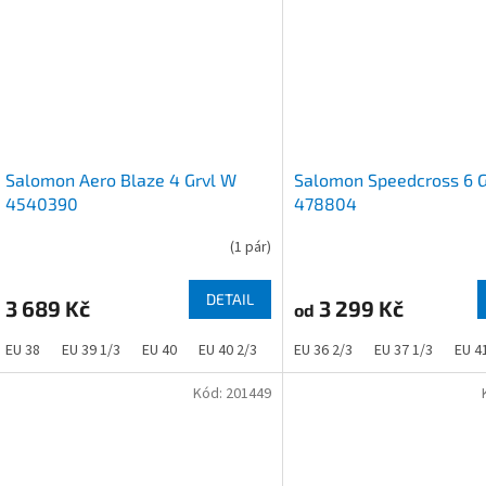
Salomon Aero Blaze 4 Grvl W
Salomon Speedcross 6 
4540390
478804
(
1 pár
)
DETAIL
3 689 Kč
3 299 Kč
od
EU 38
EU 39 1/3
EU 40
EU 40 2/3
EU 41 1/3
EU 36 2/3
EU 37 1/3
EU 4
Kód:
201449