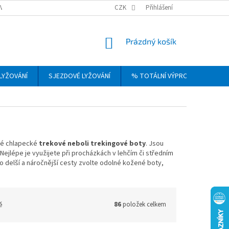
VRÁCENÍ, VÝMĚNA A REKLAMACE ZBOŽÍ
CZK
OBCHODNÍ PODMÍNKY
Přihlášení
PODM
NÁKUPNÍ
Prázdný košík
KOŠÍK
LYŽOVÁNÍ
SJEZDOVÉ LYŽOVÁNÍ
% TOTÁLNÍ VÝPRODEJ
DÁ
é chlapecké
trekové neboli trekingové boty
. Jsou
Nejlépe je využijete při procházkách v lehčím či středním
o delší a náročnější cesty zvolte odolné kožené boty,
ě
86
položek celkem