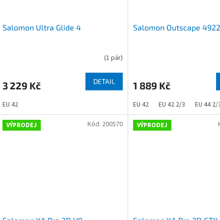
Salomon Ultra Glide 4
Salomon Outscape 492
(
1 pár
)
DETAIL
3 229 Kč
1 889 Kč
EU 42
EU 42
EU 42 2/3
EU 44 2/
Kód:
200570
VÝPRODEJ
VÝPRODEJ