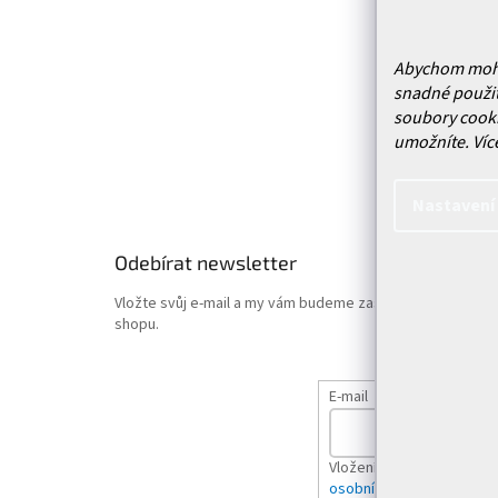
í
Prodejn
Služby
Doprava 
Abychom mohli 
snadné použit
Vrácení
soubory cooki
Obchodn
umožníte.
Víc
Podmínk
Hodnoce
Nastavení
Odebírat newsletter
Vložte svůj e-mail a my vám budeme zasílat informace o
shopu.
E-mail
Vložením e-mailu souhlas
osobních údajů