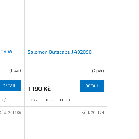
GTX W
Salomon Outscape J 492056
(
1 pár
)
(
2 pár
)
DETAIL
DETAIL
1 190 Kč
1 1/3
EU 37
EU 38
EU 39
Kód:
201186
Kód:
201124