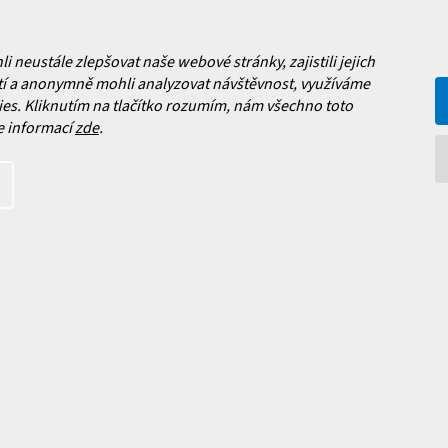
v
y
ý
Jak vybrat lyže?
p
i
a platba
neustále zlepšovat naše webové stránky, zajistili jejich
s
Často kladené dotazy
í a anonymně mohli analyzovat návštěvnost, využíváme
, výměna a reklamace zboží
u
es. Kliknutím na tlačítko rozumím, nám všechno toto
í podmínky
e informací
zde
.
y ochrany osobních údajů
ní obchodu
Facebook
 nových produktech na našem e-
íte s
podmínkami ochrany