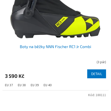
Boty na běžky NNN Fischer RC1 Jr Combi
(
3 pár
)
DETAIL
3 590 Kč
EU 37
EU 38
EU 39
EU 40
Kód:
188111