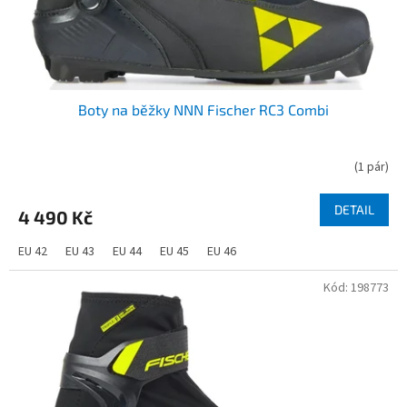
Boty na běžky NNN Fischer RC3 Combi
(
1 pár
)
DETAIL
4 490 Kč
EU 42
EU 43
EU 44
EU 45
EU 46
Kód:
198773