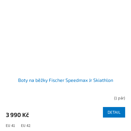
Boty na běžky Fischer Speedmax Jr Skiathlon
(
1 pár
)
DETAIL
3 990 Kč
EU 41
EU 42