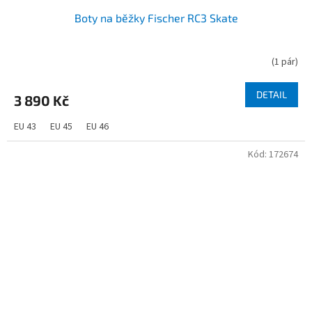
Boty na běžky Fischer RC3 Skate
(
1 pár
)
DETAIL
3 890 Kč
EU 43
EU 45
EU 46
Kód:
172674