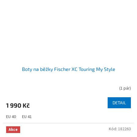
Boty na běžky Fischer XC Touring My Style
(
1 pár
)
DETAIL
1 990 Kč
EU 40
EU 41
Kód:
182263
Akce