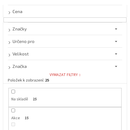
í
p
Cena
r
o
d
Značky
u
k
Určeno pro
t
ů
Velikost
Značka
VYMAZAT FILTRY
Položek k zobrazení:
25
Na skladě
25
Akce
15