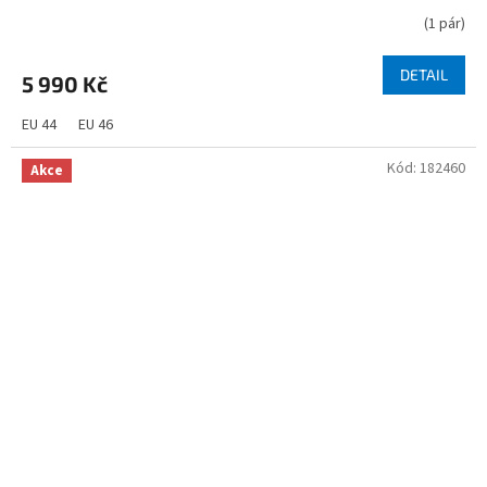
(
1 pár
)
DETAIL
5 990 Kč
EU 44
EU 46
Kód:
182460
Akce