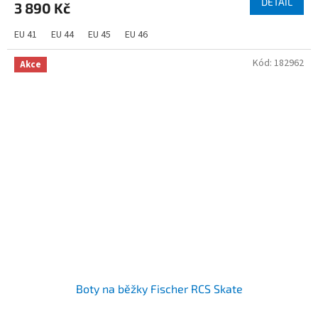
DETAIL
3 890 Kč
EU 41
EU 44
EU 45
EU 46
Kód:
182962
Akce
Boty na běžky Fischer RCS Skate