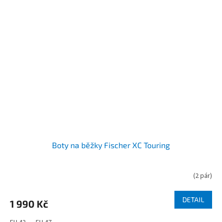
Boty na běžky Fischer XC Touring
(
2 pár
)
DETAIL
1 990 Kč