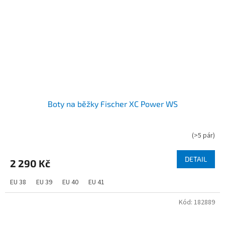
Boty na běžky Fischer XC Power WS
(
>5 pár
)
DETAIL
2 290 Kč
EU 38
EU 39
EU 40
EU 41
Kód:
182889