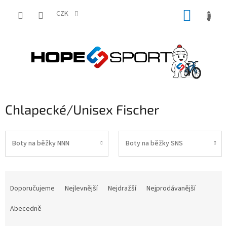
Přejít
NÁKUP
na
CZK
obsah
KOŠÍK
Chlapecké/Unisex Fischer
Boty na běžky NNN
Boty na běžky SNS
Ř
a
Doporučujeme
Nejlevnější
Nejdražší
Nejprodávanější
z
e
Abecedně
n