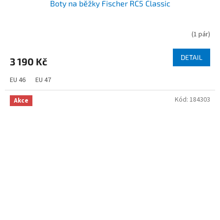
Boty na běžky Fischer RC5 Classic
(
1 pár
)
DETAIL
3 190 Kč
EU 46
EU 47
Kód:
184303
Akce