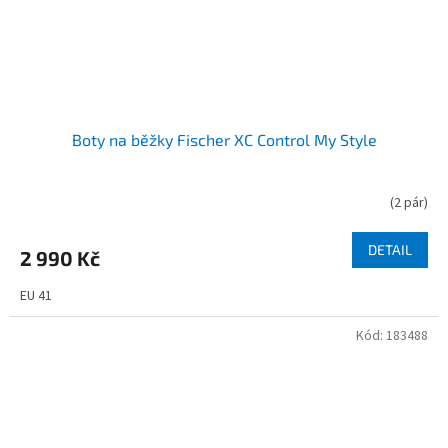
Boty na běžky Fischer XC Control My Style
(
2 pár
)
DETAIL
2 990 Kč
EU 41
Kód:
183488