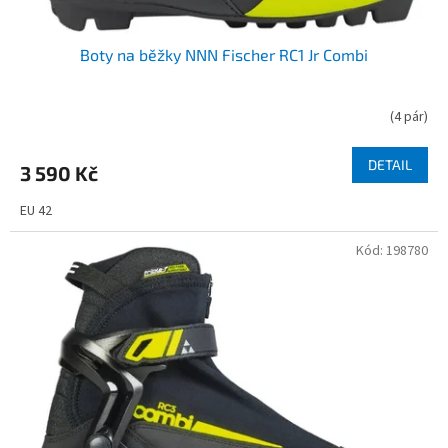
Boty na běžky NNN Fischer RC1 Jr Combi
(
4 pár
)
DETAIL
3 590 Kč
EU 42
Kód:
198780