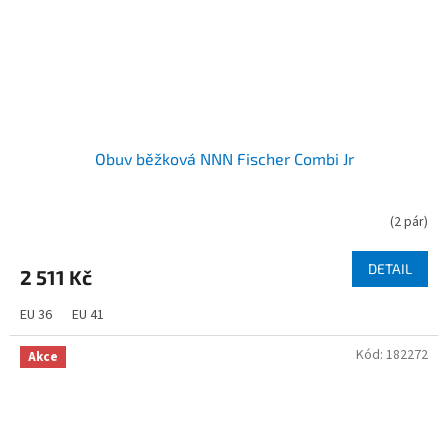
Obuv běžková NNN Fischer Combi Jr
(
2 pár
)
DETAIL
2 511 Kč
EU 36
EU 41
Kód:
182272
Akce