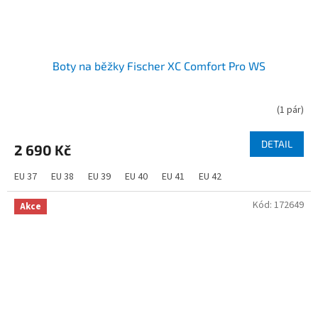
Boty na běžky Fischer XC Comfort Pro WS
(
1 pár
)
DETAIL
2 690 Kč
EU 37
EU 38
EU 39
EU 40
EU 41
EU 42
Kód:
172649
Akce