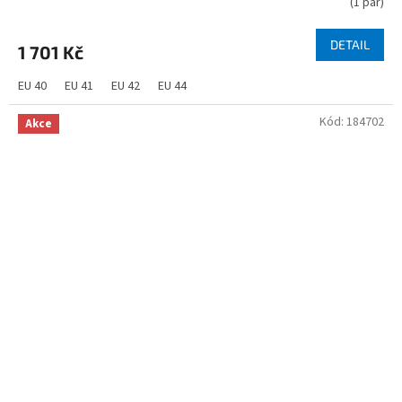
(
1 pár
)
DETAIL
1 701 Kč
EU 40
EU 41
EU 42
EU 44
Kód:
184702
Akce