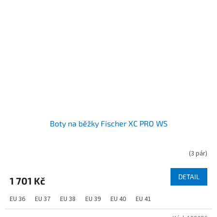
Boty na běžky Fischer XC PRO WS
(
3 pár
)
DETAIL
1 701 Kč
EU 36
EU 37
EU 38
EU 39
EU 40
EU 41