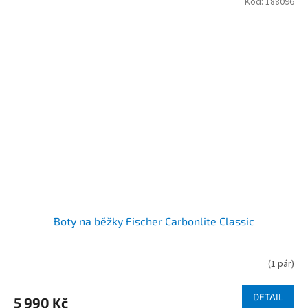
Kód:
188096
Boty na běžky Fischer Carbonlite Classic
(
1 pár
)
DETAIL
5 990 Kč