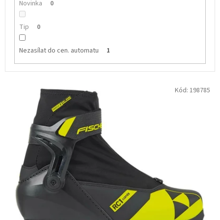
Novinka
0
Tip
0
Nezasílat do cen. automatu
1
V
Kód:
198785
ý
p
i
s
p
r
o
d
u
k
t
ů