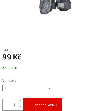
199 Kč
99 Kč
Měrná
Skladem
cena:
Velikost
Přidat do košíku