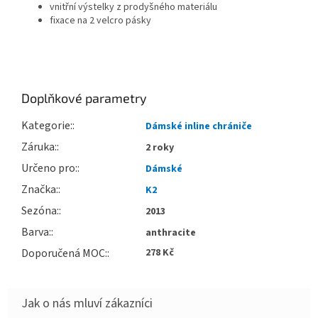
vnitřní výstelky z prodyšného materiálu
fixace na 2 velcro pásky
Doplňkové parametry
Kategorie
:
Dámské inline chrániče
Záruka
:
2 roky
Určeno pro
:
Dámské
Značka
:
K2
Sezóna
:
2013
Barva
:
anthracite
Doporučená MOC
:
278 Kč