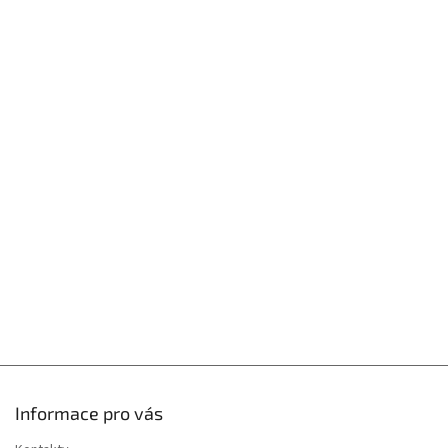
Z
á
p
a
t
í
Informace pro vás