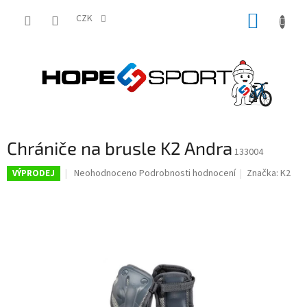
Přejít
NÁKUP
na
CZK
obsah
KOŠÍK
Chrániče na brusle K2 Andra
133004
Průměrné
Neohodnoceno
Podrobnosti hodnocení
Značka:
K2
VÝPRODEJ
hodnocení
produktu
je
0,0
z
5
hvězdiček.