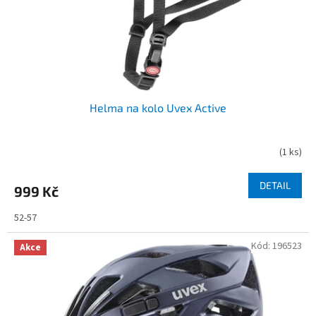
Helma na kolo Uvex Active
(
1 ks
)
DETAIL
999 Kč
52-57
Kód:
196523
Akce