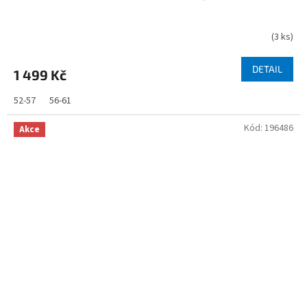
(
3 ks
)
DETAIL
1 499 Kč
52-57
56-61
Kód:
196486
Akce