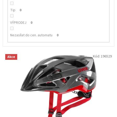
Tip
0
VÝPRODEJ
0
Nezasílat do cen. automatu
0
V
Kód:
196529
Akce
ý
p
i
s
p
r
o
d
u
k