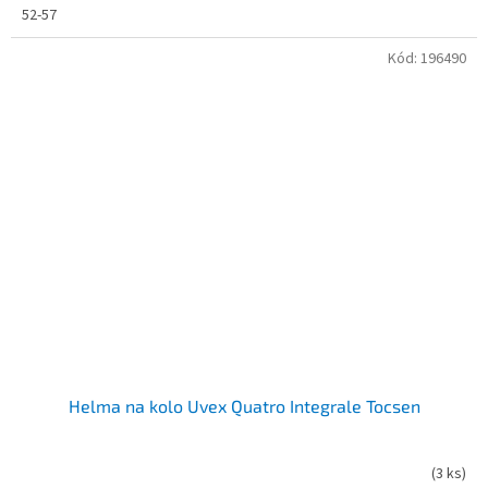
52-57
Kód:
196490
Helma na kolo Uvex Quatro Integrale Tocsen
(
3 ks
)