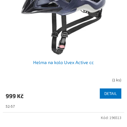
Helma na kolo Uvex Active cc
(
1 ks
)
DETAIL
999 Kč
52-57
Kód:
196513