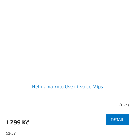
Helma na kolo Uvex i-vo cc Mips
(
1 ks
)
DETAIL
1 299 Kč
52-57