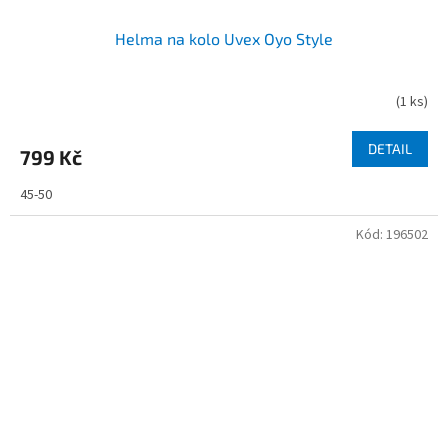
Helma na kolo Uvex Oyo Style
(
1 ks
)
DETAIL
799 Kč
45-50
Kód:
196502