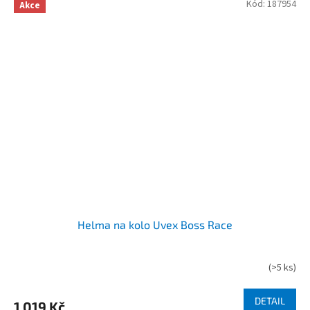
Kód:
187954
Akce
Helma na kolo Uvex Boss Race
(
>5 ks
)
DETAIL
1 019 Kč