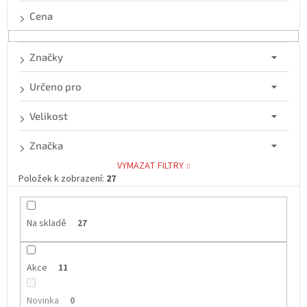
p
Cena
r
o
d
Značky
u
k
Určeno pro
t
ů
Velikost
Značka
VYMAZAT FILTRY
Položek k zobrazení:
27
Na skladě
27
Akce
11
Novinka
0