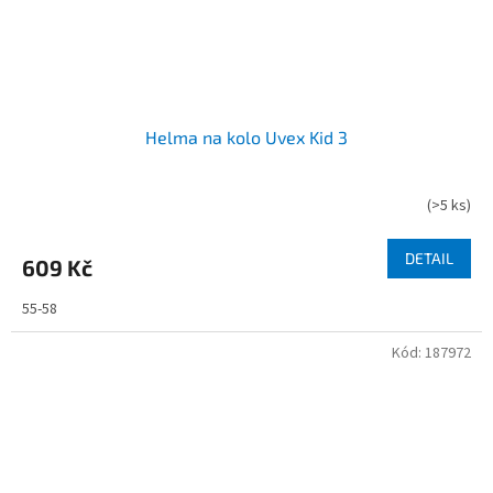
Helma na kolo Uvex Kid 3
(
>5 ks
)
DETAIL
609 Kč
55-58
Kód:
187972