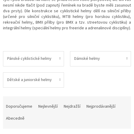
nesmí nikde tlačit (pod zapnutý řemínek na bradě byste měli zasunout
dva prsty). Dle konstrukce se cyklistické helmy dělí na silniční přilby
(určené pro silniční cyklistiku), MTB helmy (pro horskou cyklistiku),
rekreační helmy, BMX přilby (pro BMX a tzv. streetovou cyklistiku) a
integrální helmy (speciální helmy pro freeride a adrenalinové disciplíny).
Pánské cyklistické helmy
Dámské helmy
Dětské a juniorské helmy
Ř
a
Doporučujeme
Nejlevnější
Nejdražší
Nejprodávanější
z
e
Abecedně
n
í