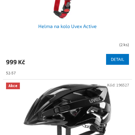
t
ů
Helma na kolo Uvex Active
(
2 ks
)
DETAIL
999 Kč
52-57
Kód:
196527
Akce