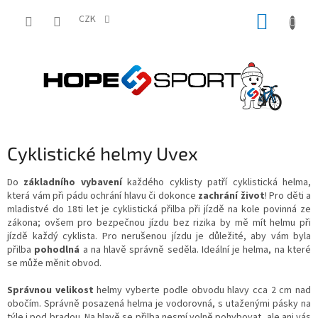
Přejít
NÁKUP
na
CZK
obsah
KOŠÍK
Cyklistické helmy Uvex
Do
základního vybavení
každého cyklisty patří cyklistická helma,
která vám při pádu ochrání hlavu či dokonce
zachrání život
! Pro děti a
mladistvé do 18ti let je cyklistická přilba při jízdě na kole povinná ze
zákona; ovšem pro bezpečnou jízdu bez rizika by mě mít helmu při
jízdě každý cyklista. Pro nerušenou jízdu je důležité, aby vám byla
přilba
pohodlná
a na hlavě správně seděla. Ideální je helma, na které
se může měnit obvod.
Správnou velikost
helmy vyberte podle obvodu hlavy cca 2 cm nad
obočím. Správně posazená helma je vodorovná, s utaženými pásky na
týle i pod bradou. Na hlavě se přilba nesmí volně pohybovat, ale ani vás