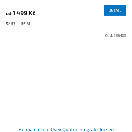
DETAIL
1 499 Kč
od
52-57
56-61
Kód:
196488
Helma na kolo Uvex Quatro Integrale Tocsen