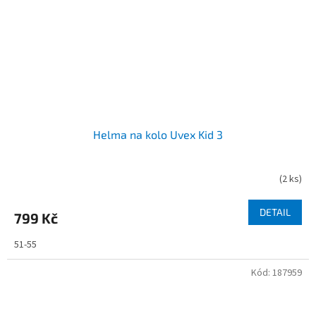
Helma na kolo Uvex Kid 3
(
2 ks
)
DETAIL
799 Kč
51-55
Kód:
187959