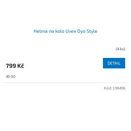
Helma na kolo Uvex Oyo Style
(
4 ks
)
DETAIL
799 Kč
45-50
Kód:
196496