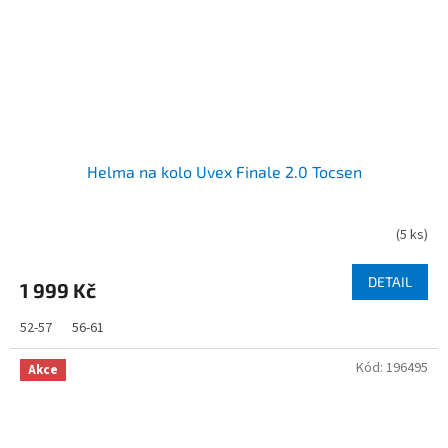
Helma na kolo Uvex Finale 2.0 Tocsen
(
5 ks
)
Průměrné
hodnocení
produktu
DETAIL
1 999 Kč
je
5,0
52-57
56-61
z
5
Kód:
196495
hvězdiček.
Akce