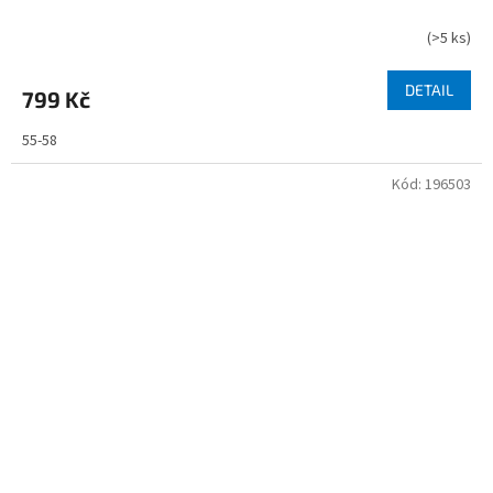
(
>5 ks
)
DETAIL
799 Kč
55-58
Kód:
196503