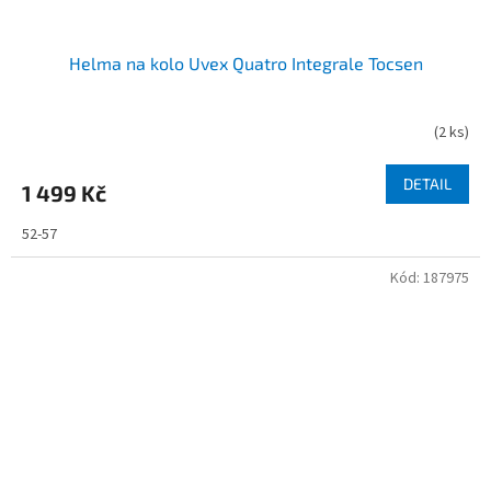
Helma na kolo Uvex Quatro Integrale Tocsen
(
2 ks
)
DETAIL
1 499 Kč
52-57
Kód:
187975