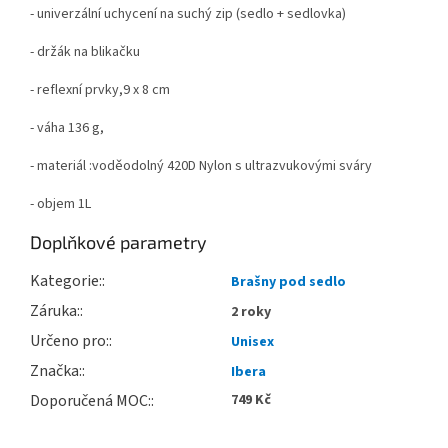
- univerzální uchycení na suchý zip (sedlo + sedlovka)
- držák na blikačku
- reflexní prvky,9 x 8 cm
- váha 136 g,
- materiál :voděodolný 420D Nylon s ultrazvukovými sváry
- objem 1L
Doplňkové parametry
Kategorie
:
Brašny pod sedlo
Záruka
:
2 roky
Určeno pro
:
Unisex
Značka
:
Ibera
Doporučená MOC
:
749 Kč