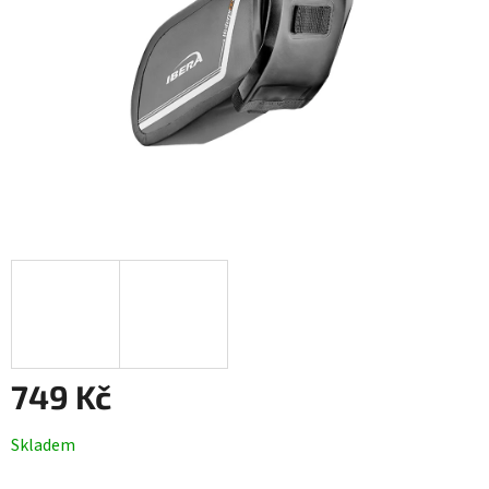
749 Kč
Měrná
Skladem
cena: