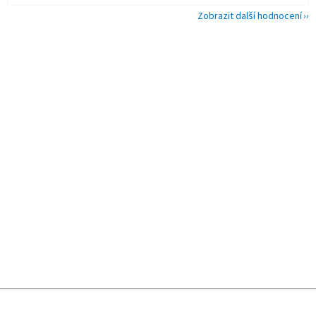
Zobrazit další hodnocení
Z
á
p
a
t
í