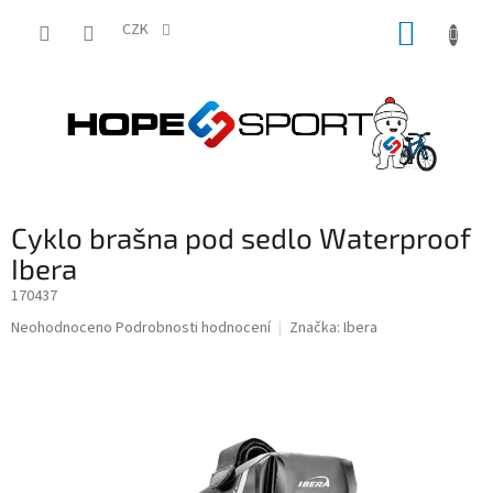
Přejít
NÁKUP
na
CZK
obsah
KOŠÍK
Cyklo brašna pod sedlo Waterproof
Ibera
170437
Průměrné
Neohodnoceno
Podrobnosti hodnocení
Značka:
Ibera
hodnocení
produktu
je
0,0
z
5
hvězdiček.