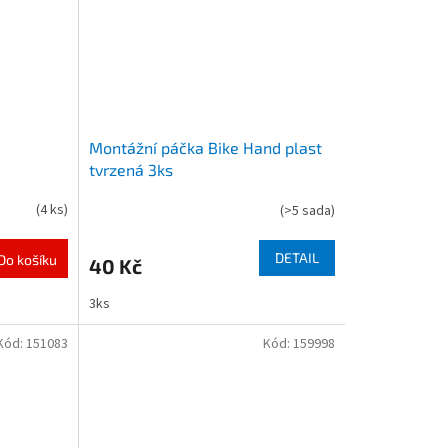
Montážní páčka Bike Hand plast
tvrzená 3ks
(
4 ks
)
(
>5 sada
)
DETAIL
Do košíku
40 Kč
3ks
Kód:
151083
Kód:
159998