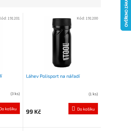
Kód:
191201
Kód:
191200
í
Láhev Polisport na nářadí
(
3 ks
)
(
1 ks
)
Do košíku
Do košíku
99 Kč