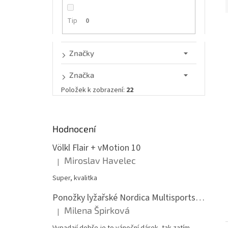
n
e
Tip
0
l
í
Značky
i
Značka
Položek k zobrazení:
22
Hodnocení
Völkl Flair + vMotion 10
Miroslav Havelec
|
Hodnocení produktu je 5 z 5 hvězdiček.
Super, kvalitka
Ponožky lyžařské Nordica Multisports Winter dvojbalení
Milena Špirková
|
Hodnocení produktu je 5 z 5 hvězdiček.