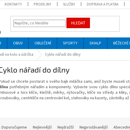
KONTAKTY
PRODEJNY
SLUŽBY
DOPRAVA A PLATBA
HLEDAT
R
OBUV
OBLEČENÍ
SPORTY
SKIALP
BĚŽECKÉ 
adí na kolo a údržba
Cyklo nářadí do dílny
Cyklo nářadí do dílny
Pokud se chcete postarat o svého bajk miláčka sami, aniž byste museli stá
dílnu
potřebným nářadím a komponenty. Vybavte svou cyklo dílnu speciál
imbusové a torx klíče, kleště, měrky, nýtovačky, klíče na středy a kliky
šroubováky, centrklíče na centrování kol, stahováky na kazety, závitníky až
Ř
a
Doporučujeme
Nejlevnější
Nejdražší
Nejprodávanější
Abecedn