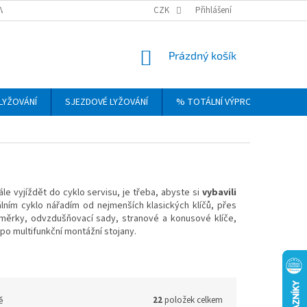
VRÁCENÍ, VÝMĚNA A REKLAMACE ZBOŽÍ
CZK
OBCHODNÍ PODMÍNKY
Přihlášení
PODM
NÁKUPNÍ
Prázdný košík
KOŠÍK
LYŽOVÁNÍ
SJEZDOVÉ LYŽOVÁNÍ
% TOTÁLNÍ VÝPRODEJ
DÁ
le vyjíždět do cyklo servisu, je třeba, abyste si
vybavili
ním cyklo nářadím od nejmenších klasických klíčů, přes
, měrky, odvzdušňovací sady, stranové a konusové klíče,
 po multifunkční montážní stojany.
ě
22
položek celkem