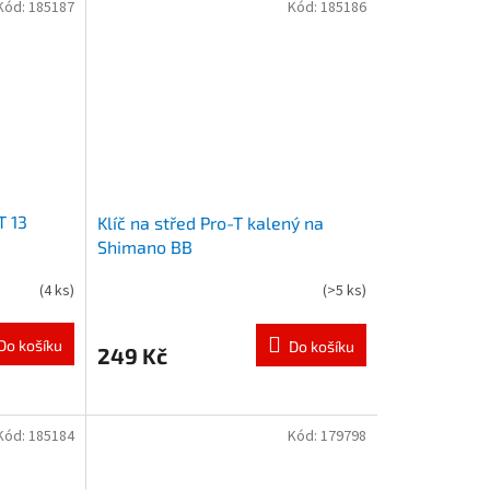
Kód:
185187
Kód:
185186
T 13
Klíč na střed Pro-T kalený na
Shimano BB
(
4 ks
)
(
>5 ks
)
Do košíku
Do košíku
249 Kč
Kód:
185184
Kód:
179798