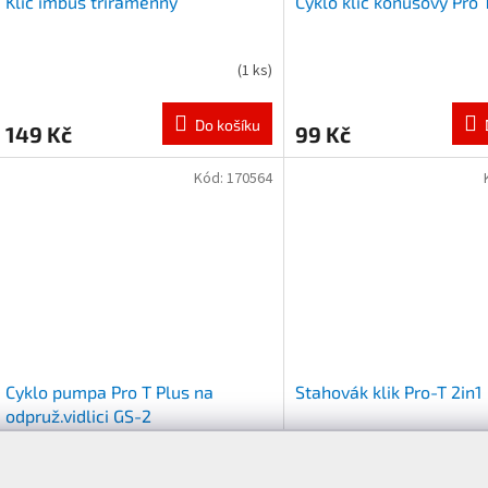
Klíč imbus tříramenný
Cyklo klíč konusový Pro 
(
1 ks
)
Do košíku
149 Kč
99 Kč
Kód:
170564
Cyklo pumpa Pro T Plus na
Stahovák klik Pro-T 2in1
odpruž.vidlici GS-2
(
5 ks
)