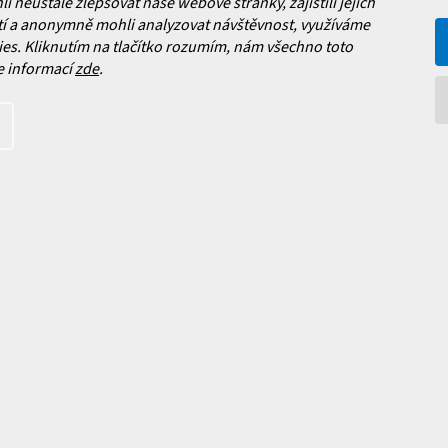
neustále zlepšovat naše webové stránky, zajistili jejich
s
Často kladené dotazy
, výměna a reklamace zboží
í a anonymně mohli analyzovat návštěvnost, využíváme
u
í podmínky
es. Kliknutím na tlačítko rozumím, nám všechno toto
y ochrany osobních údajů
e informací
zde
.
ní obchodu
Facebook
 nových produktech na našem e-
íte s
podmínkami ochrany