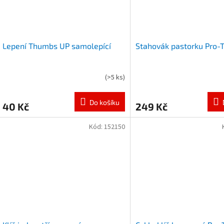
Lepení Thumbs UP samolepící
Stahovák pastorku Pro-T
(
>5 ks
)
Do košíku
40 Kč
249 Kč
Kód:
152150