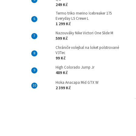
249 Kč
Termo triko merino Icebreaker 175
Everyday LS Crewe L
1 299 Kč
Nazouváky Nike Victori One Slide M
599 Kč
Chrániče volejbal na loket polstrované
V3Tec
99 Kč
High Colorado Jump Jr
489 Kč
Hoka Anacapa Mid GTX W
2 399 Kč