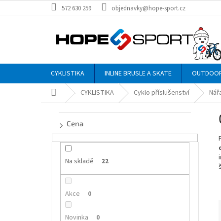
Přejít
572 630 259
objednavky@hope-sport.cz
na
obsah
CYKLISTIKA
INLINE BRUSLE A SKATE
OUTDOO
Domů
CYKLISTIKA
Cyklo příslušenství
Nář
P
o
Cena
s
t
r
a
Na skladě
22
n
n
Akce
í
0
p
a
Novinka
0