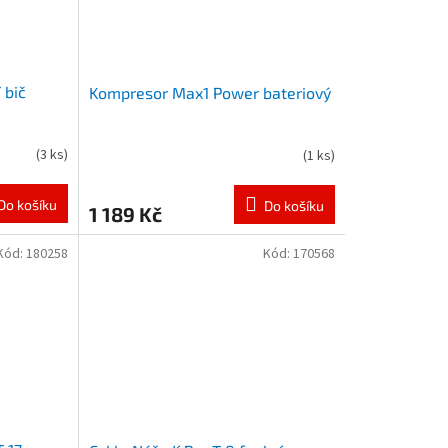
 bič
Kompresor Max1 Power bateriový
(
3 ks
)
(
1 ks
)
Do košíku
Do košíku
1 189 Kč
Kód:
180258
Kód:
170568