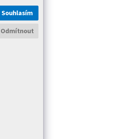
Souhlasím
Odmítnout