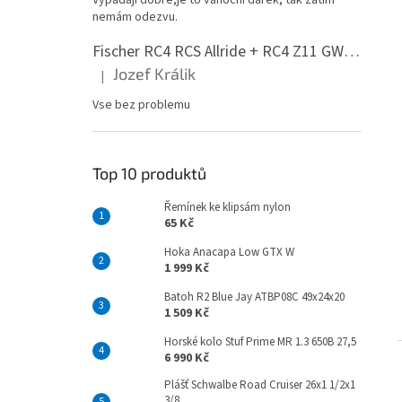
Vypadají dobře,je to vánoční dárek, tak zatím
nemám odezvu.
Fischer RC4 RCS Allride + RC4 Z11 GW PR
Jozef Králik
|
Hodnocení produktu je 5 z 5 hvězdiček.
Vse bez problemu
Top 10 produktů
Řemínek ke klipsám nylon
65 Kč
Hoka Anacapa Low GTX W
1 999 Kč
Batoh R2 Blue Jay ATBP08C 49x24x20
1 509 Kč
Horské kolo Stuf Prime MR 1.3 650B 27,5
6 990 Kč
Plášť Schwalbe Road Cruiser 26x1 1/2x1
3/8