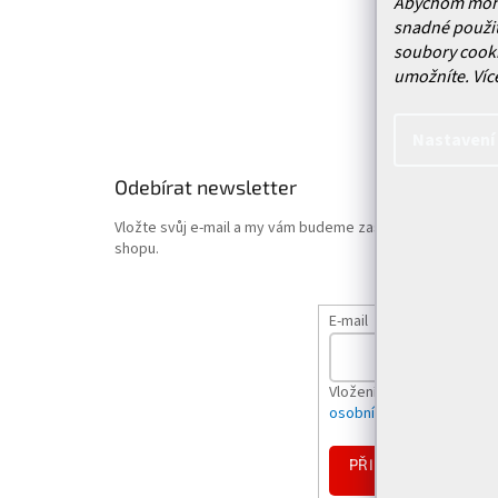
Abychom mohli 
Vrácení
snadné použit
Obchodn
soubory cooki
Podmínk
umožníte.
Víc
Hodnoce
Nastavení
Odebírat newsletter
Vložte svůj e-mail a my vám budeme zasílat informace o
shopu.
E-mail
Vložením e-mailu souhlas
osobních údajů
PŘIHLÁSIT
SE