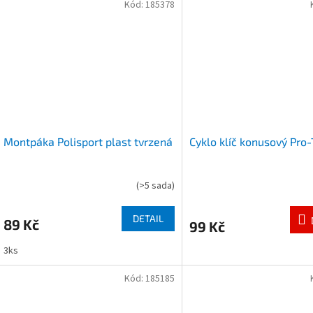
Kód:
185378
Montpáka Polisport plast tvrzená
Cyklo klíč konusový Pro-
(
>5 sada
)
DETAIL
89 Kč
99 Kč
3ks
Kód:
185185