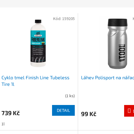
z
e
V
n
Kód:
159205
ý
p
p
r
s
o
p
d
r
u
o
k
d
t
u
ů
Cyklo tmel Finish Line Tubeless
Láhev Polisport na nářad
k
Tire 1l
t
ů
(
1 ks
)
DETAIL
739 Kč
99 Kč
1l