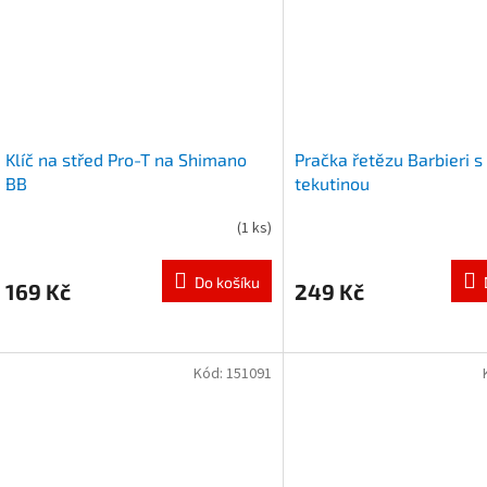
Klíč na střed Pro-T na Shimano
Pračka řetězu Barbieri s
BB
tekutinou
(
1 ks
)
Do košíku
169 Kč
249 Kč
Kód:
151091