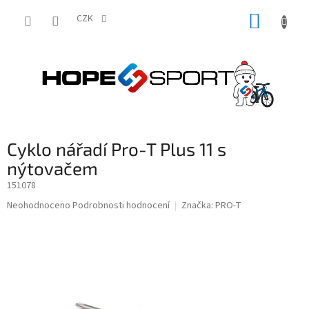
Přejít
NÁKUP
na
CZK
obsah
KOŠÍK
Cyklo nářadí Pro-T Plus 11 s
nýtovačem
151078
Průměrné
Neohodnoceno
Podrobnosti hodnocení
Značka:
PRO-T
hodnocení
produktu
je
0,0
z
5
hvězdiček.