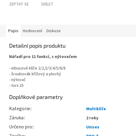
ZEPTAT SE
SDÍLET
Popis
Hodnocení
Diskuze
Detailní popis produktu
Nářadí pro 11 funkcí, s nýtovačem
- inbusové klíče 2/2,5/3/4/5/6/8
- šroubovák křížový a plochý
- nýtovač
- torx 25
Doplňkové parametry
Kategorie
:
Multiklíče
Záruka
:
2 roky
Určeno pro
:
Unisex