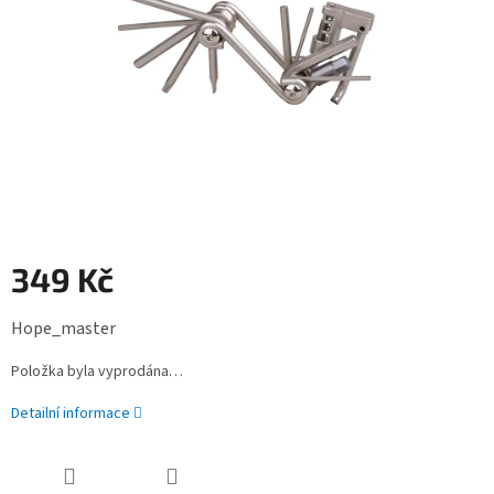
349 Kč
Měrná
Hope_master
cena:
Položka byla vyprodána…
Detailní informace