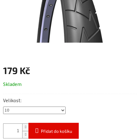
179 Kč
Měrná
Skladem
cena:
Velikost
Přidat do košíku