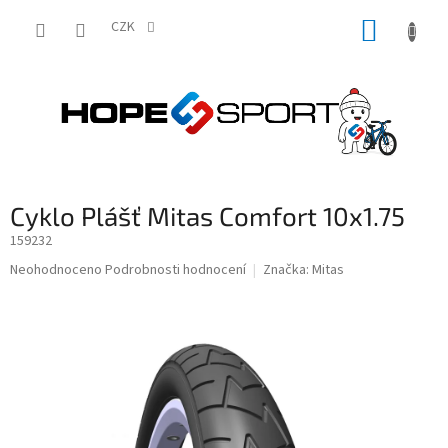
Přejít
NÁKUP
na
CZK
obsah
KOŠÍK
Cyklo Plášť Mitas Comfort 10x1.75
159232
Průměrné
Neohodnoceno
Podrobnosti hodnocení
Značka:
Mitas
hodnocení
produktu
je
0,0
z
5
hvězdiček.