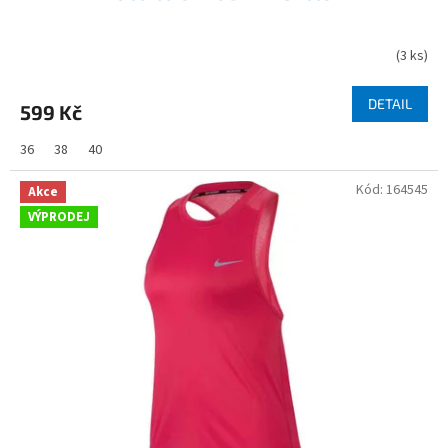
(
3 ks
)
DETAIL
599 Kč
36
38
40
Kód:
164545
Akce
VÝPRODEJ