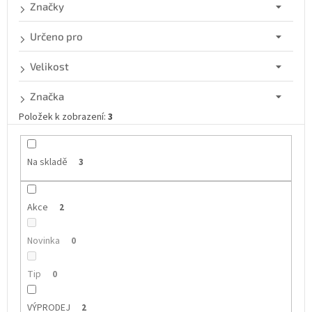
d
Značky
u
k
Určeno pro
t
ů
Velikost
Značka
Položek k zobrazení:
3
Na skladě
3
Akce
2
Novinka
0
Tip
0
VÝPRODEJ
2