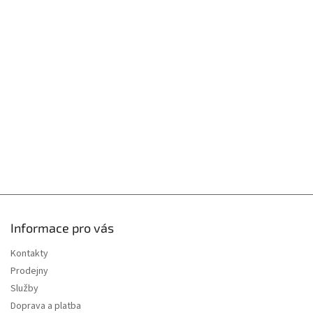
á
c
í
p
p
a
r
t
v
í
k
y
v
ý
p
i
s
u
Informace pro vás
Kontakty
Prodejny
Služby
Doprava a platba