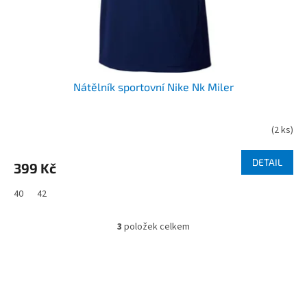
Nátělník sportovní Nike Nk Miler
(
2 ks
)
DETAIL
399 Kč
40
42
3
položek celkem
O
v
l
á
d
Z
a