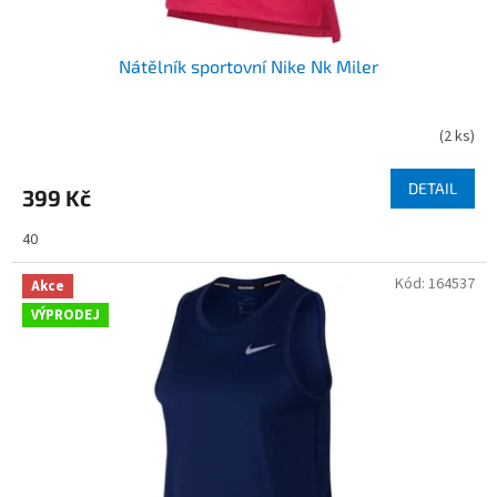
Nátělník sportovní Nike Nk Miler
(
2 ks
)
DETAIL
399 Kč
40
Kód:
164537
Akce
VÝPRODEJ