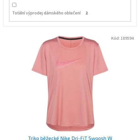
Totální výprodej dámského oblečení
2
V
Kód:
189594
ý
p
i
s
p
r
o
d
u
k
t
ů
Triko běžecké Nike Dri-FiT Swoosh W