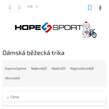
Přejít
NÁKUP
na
CZK
obsah
KOŠÍK
Dámská běžecká trika
Ř
a
Doporučujeme
Nejlevnější
Nejdražší
Nejprodávanější
z
e
Abecedně
n
í
p
Cena
r
o