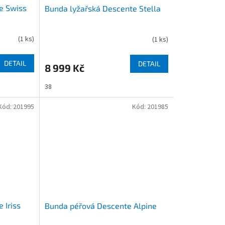
e Swiss
Bunda lyžařská Descente Stella
(
1 ks
)
(
1 ks
)
DETAIL
DETAIL
8 999 Kč
38
Kód:
201995
Kód:
201985
 Iriss
Bunda péřová Descente Alpine