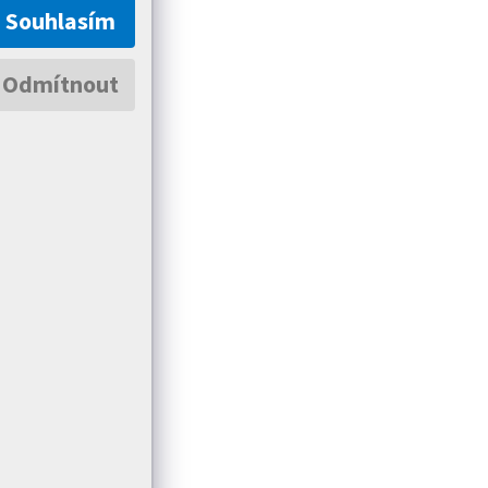
Souhlasím
Odmítnout