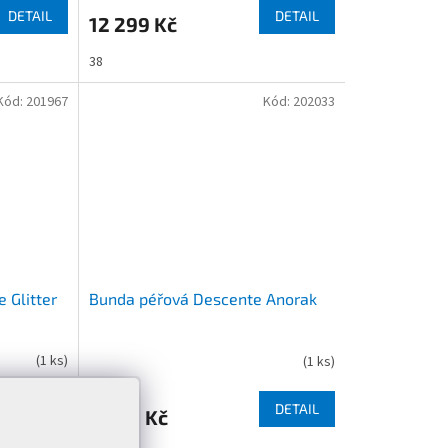
DETAIL
DETAIL
12 299 Kč
38
Kód:
201967
Kód:
202033
 Glitter
Bunda péřová Descente Anorak
(
1 ks
)
(
1 ks
)
DETAIL
DETAIL
9 999 Kč