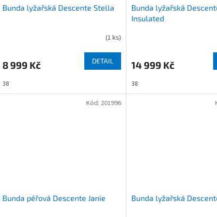
Bunda lyžařská Descente Stella
Bunda lyžařská Descent
Insulated
(
1 ks
)
DETAIL
8 999 Kč
14 999 Kč
38
38
Kód:
201996
Bunda péřová Descente Janie
Bunda lyžařská Descente