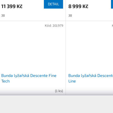
DETAIL
11 399 Kč
8 999 Kč
38
38
Kód:
201979
Bunda lyžařská Descente Fine
Bunda lyžařská Descente
Tech
Line
(
1 ks
)
DETAIL
8 999 Kč
12 999 Kč