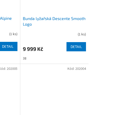
Alpine
Bunda lyžařská Descente Smooth
Logo
(
1 ks
)
(
1 ks
)
DETAIL
DETAIL
9 999 Kč
38
Kód:
202005
Kód:
202004