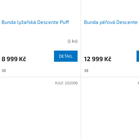
Bunda lyžařská Descente Puff
Bunda péřová Descente 
(
1 ks
)
DETAIL
8 999 Kč
12 999 Kč
38
38
Kód:
202006