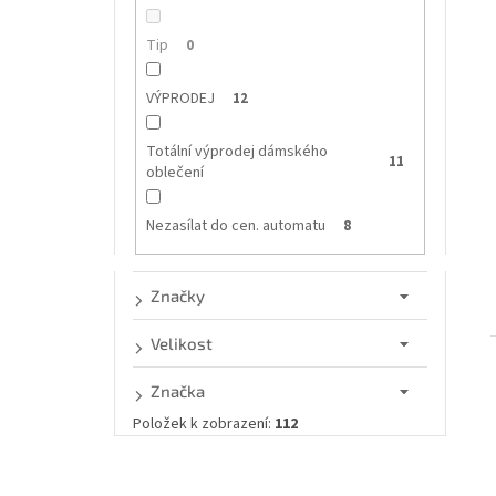
n
e
Tip
0
l
VÝPRODEJ
12
Totální výprodej dámského
11
oblečení
Nezasílat do cen. automatu
8
Značky
Velikost
Značka
Položek k zobrazení:
112