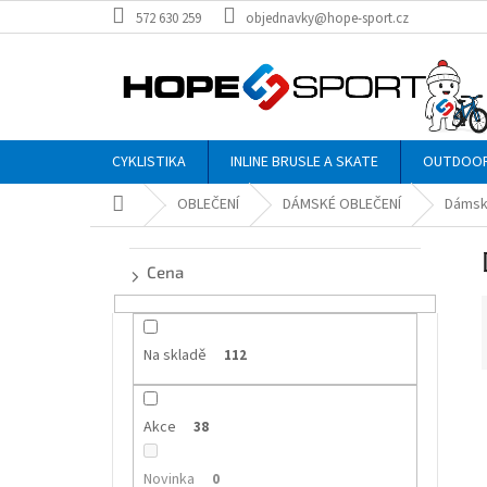
Přejít
572 630 259
objednavky@hope-sport.cz
na
obsah
CYKLISTIKA
INLINE BRUSLE A SKATE
OUTDOO
Domů
OBLEČENÍ
DÁMSKÉ OBLEČENÍ
Dámsk
P
o
Cena
s
t
r
a
Na skladě
112
n
n
í
Akce
í
38
p
i
a
Novinka
0