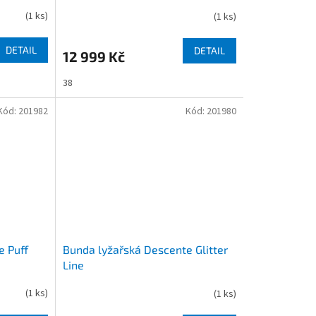
(
1 ks
)
(
1 ks
)
DETAIL
DETAIL
12 999 Kč
38
Kód:
201982
Kód:
201980
e Puff
Bunda lyžařská Descente Glitter
Line
(
1 ks
)
(
1 ks
)