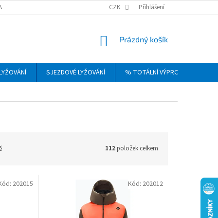
VRÁCENÍ, VÝMĚNA A REKLAMACE ZBOŽÍ
CZK
OBCHODNÍ PODMÍNKY
Přihlášení
PODM
NÁKUPNÍ
Prázdný košík
KOŠÍK
LYŽOVÁNÍ
SJEZDOVÉ LYŽOVÁNÍ
% TOTÁLNÍ VÝPRODEJ
DÁ
ě
112
položek celkem
Kód:
202015
Kód:
202012