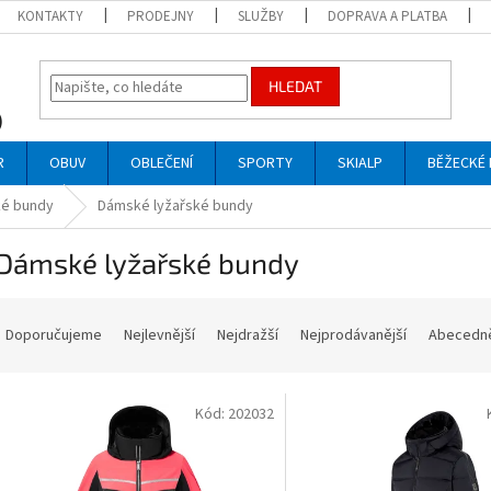
KONTAKTY
PRODEJNY
SLUŽBY
DOPRAVA A PLATBA
HLEDAT
R
OBUV
OBLEČENÍ
SPORTY
SKIALP
BĚŽECKÉ 
é bundy
Dámské lyžařské bundy
Dámské lyžařské bundy
Ř
a
Doporučujeme
Nejlevnější
Nejdražší
Nejprodávanější
Abecedn
z
e
V
n
Kód:
202032
ý
p
p
r