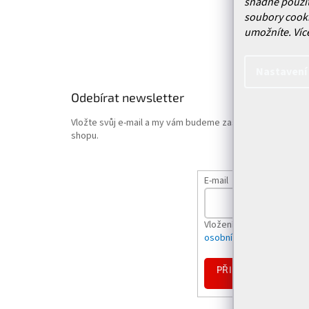
snadné použit
Obchodn
soubory cooki
Podmínk
umožníte.
Víc
Hodnoce
Nastavení
Odebírat newsletter
Vložte svůj e-mail a my vám budeme zasílat informace o
shopu.
E-mail
Vložením e-mailu souhlas
osobních údajů
PŘIHLÁSIT
SE