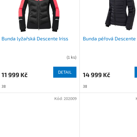
s
o
p
d
r
u
o
k
d
t
u
ů
Bunda lyžařská Descente Iriss
Bunda péřová Descente 
k
t
ů
(
1 ks
)
DETAIL
11 999 Kč
14 999 Kč
38
38
Kód:
202009