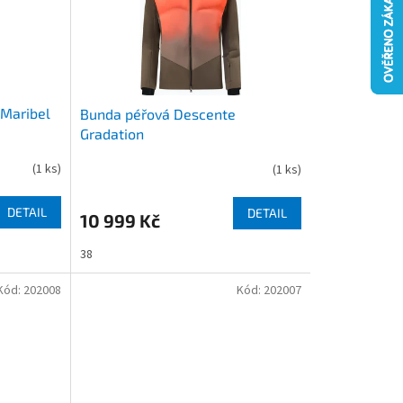
Maribel
Bunda péřová Descente
Gradation
(
1 ks
)
(
1 ks
)
DETAIL
DETAIL
10 999 Kč
38
Kód:
202008
Kód:
202007