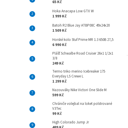
65 Kč
Hoka Anacapa Low GTX W
1 999 Kč
Batoh R2 Blue Jay ATBP08C 49x24x20
1 509 Kč
Horské kolo Stuf Prime MR 1.3 650B 27,5
6 990 Kč
Plášť Schwalbe Road Cruiser 26x1 1/2x1
3/8
249 Kč
Termo triko merino Icebreaker 175
Everyday LS Crewe L
1 299 Kč
Nazouváky Nike Victori One Slide M
599 Kč
Chrániče volejbal na loket polstrované
V3Tec
99 Kč
High Colorado Jump Jr
489 Kč