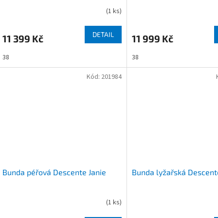
(
1 ks
)
DETAIL
11 399 Kč
11 999 Kč
38
38
Kód:
201984
Bunda péřová Descente Janie
Bunda lyžařská Descent
(
1 ks
)