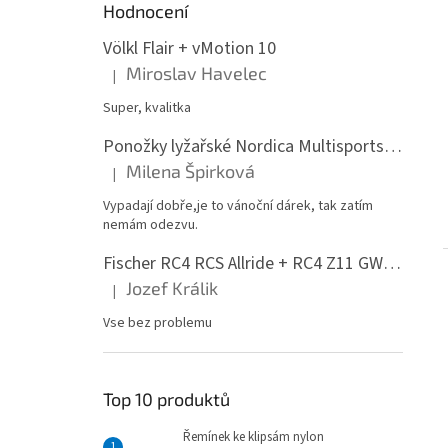
Hodnocení
Völkl Flair + vMotion 10
Miroslav Havelec
|
Hodnocení produktu je 5 z 5 hvězdiček.
Super, kvalitka
Ponožky lyžařské Nordica Multisports Winter dvojbalení
Milena Špirková
|
Hodnocení produktu je 5 z 5 hvězdiček.
Vypadají dobře,je to vánoční dárek, tak zatím
nemám odezvu.
Fischer RC4 RCS Allride + RC4 Z11 GW PR
Jozef Králik
|
Hodnocení produktu je 5 z 5 hvězdiček.
Vse bez problemu
Top 10 produktů
Řemínek ke klipsám nylon