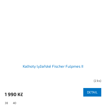
Kalhoty lyžařské Fischer Fulpmes II
(
2 ks
)
DETAIL
1 990 Kč
38
40