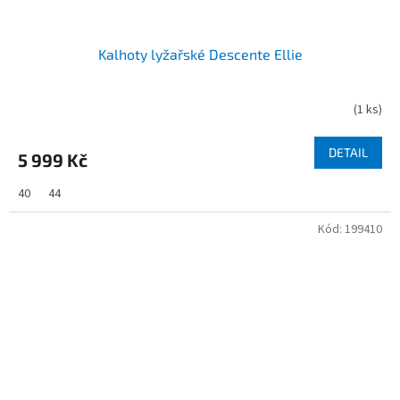
Kalhoty lyžařské Descente Ellie
(
1 ks
)
DETAIL
5 999 Kč
40
44
Kód:
199410