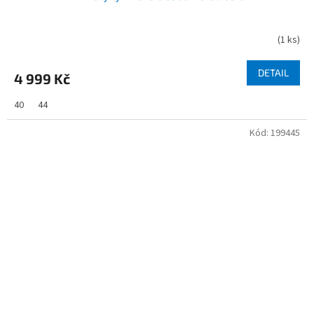
(
1 ks
)
DETAIL
4 999 Kč
40
44
Kód:
199445