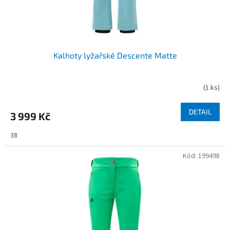
Kalhoty lyžařské Descente Matte
(
1 ks
)
DETAIL
3 999 Kč
38
Kód:
199498