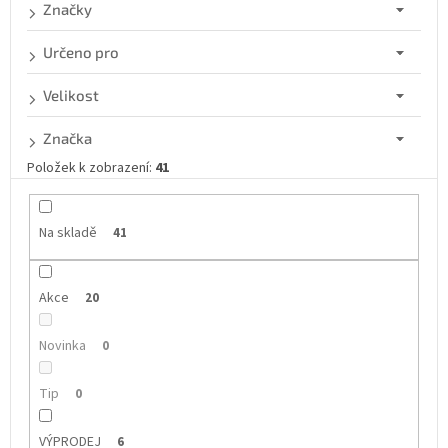
d
Značky
u
k
Určeno pro
t
ů
Velikost
Značka
Položek k zobrazení:
41
Na skladě
41
Akce
20
Novinka
0
Tip
0
VÝPRODEJ
6