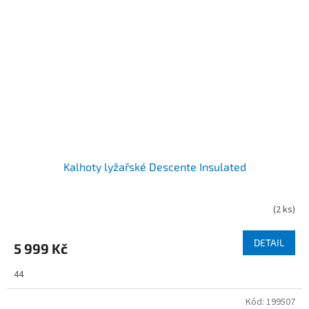
Kalhoty lyžařské Descente Insulated
(
2 ks
)
DETAIL
5 999 Kč
44
Kód:
199507