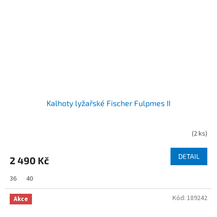
Kalhoty lyžařské Fischer Fulpmes II
(
2 ks
)
DETAIL
2 490 Kč
36
40
Kód:
189242
Akce