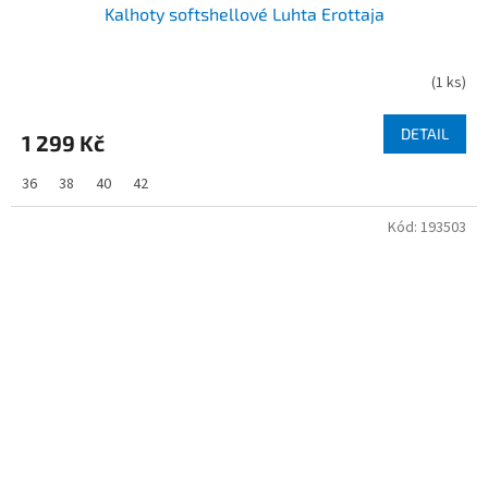
Kalhoty softshellové Luhta Erottaja
(
1 ks
)
DETAIL
1 299 Kč
36
38
40
42
Kód:
193503