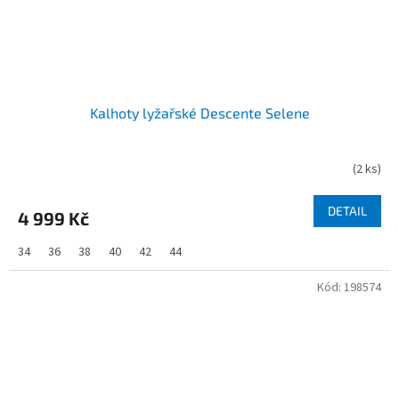
Kalhoty lyžařské Descente Selene
(
2 ks
)
DETAIL
4 999 Kč
34
36
38
40
42
44
Kód:
198574