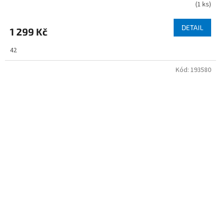
(
1 ks
)
DETAIL
1 299 Kč
42
Kód:
193580