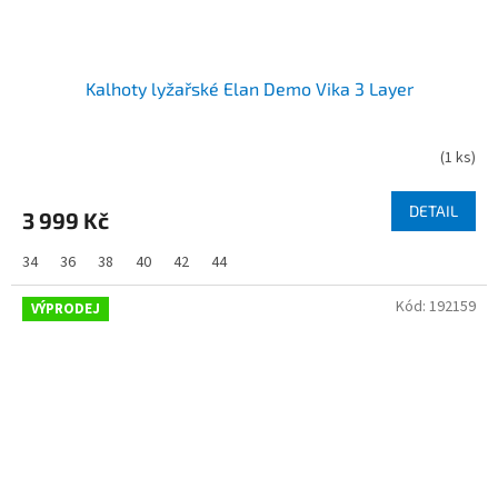
Kalhoty lyžařské Elan Demo Vika 3 Layer
(
1 ks
)
DETAIL
3 999 Kč
34
36
38
40
42
44
Kód:
192159
VÝPRODEJ