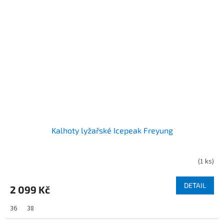
Kalhoty lyžařské Icepeak Freyung
(
1 ks
)
DETAIL
2 099 Kč
36
38