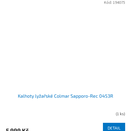
Kód:
194075
Kalhoty lyžařské Colmar Sapporo-Rec 0453R
(
1 ks
)
DETAIL
5 999 Kč