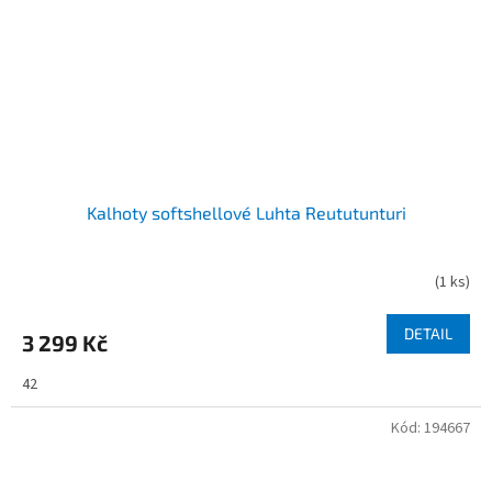
Kalhoty softshellové Luhta Reututunturi
(
1 ks
)
DETAIL
3 299 Kč
42
Kód:
194667