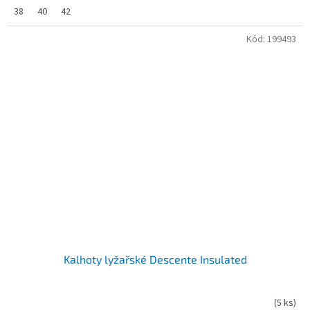
38
40
42
Kód:
199493
Kalhoty lyžařské Descente Insulated
(
5 ks
)