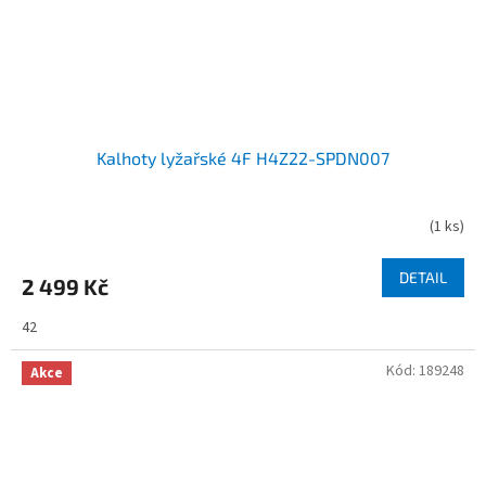
Kalhoty lyžařské 4F H4Z22-SPDN007
(
1 ks
)
DETAIL
2 499 Kč
42
Kód:
189248
Akce