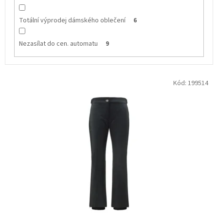
Totální výprodej dámského oblečení
6
Nezasílat do cen. automatu
9
V
Kód:
199514
ý
p
i
s
p
r
o
d
u
k
t
ů