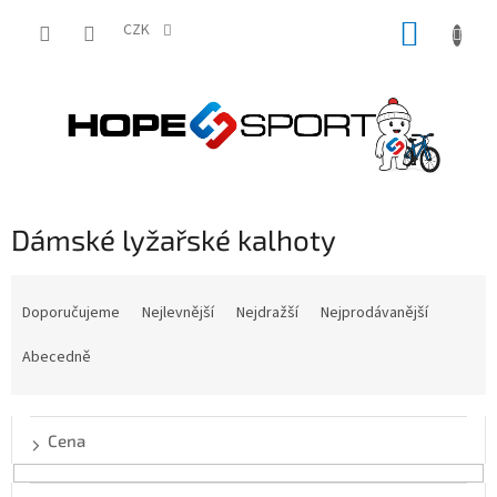
Přejít
NÁKUP
na
CZK
obsah
KOŠÍK
Dámské lyžařské kalhoty
Ř
a
Doporučujeme
Nejlevnější
Nejdražší
Nejprodávanější
z
e
Abecedně
n
í
p
Cena
r
o