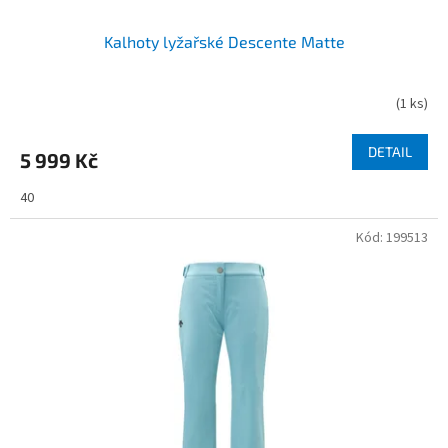
Kalhoty lyžařské Descente Matte
(
1 ks
)
DETAIL
5 999 Kč
40
Kód:
199513