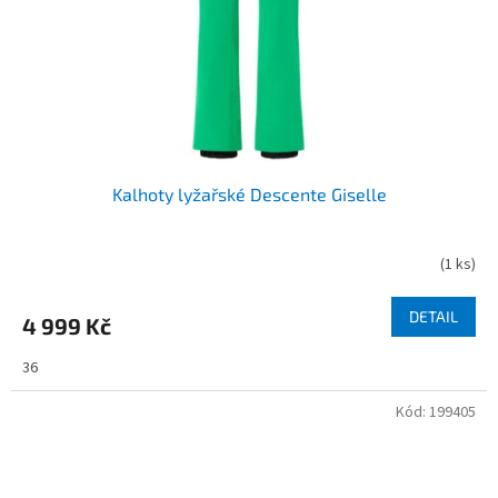
Kalhoty lyžařské Descente Giselle
(
1 ks
)
DETAIL
4 999 Kč
36
Kód:
199405