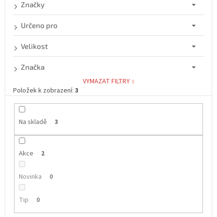
d
Značky
u
k
Určeno pro
t
ů
Velikost
Značka
VYMAZAT FILTRY
Položek k zobrazení:
3
Na skladě
3
Akce
2
Novinka
0
Tip
0