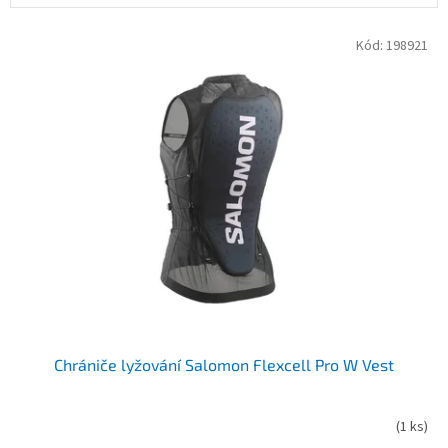
V
Kód:
198921
ý
p
i
s
p
r
o
d
u
k
t
ů
Chrániče lyžování Salomon Flexcell Pro W Vest
(
1 ks
)