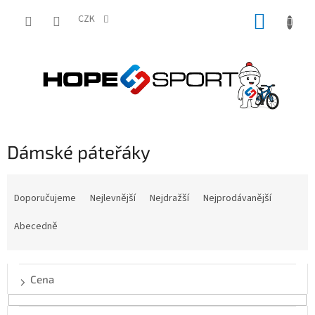
Přejít
NÁKUP
na
CZK
obsah
KOŠÍK
Dámské páteřáky
Ř
a
Doporučujeme
Nejlevnější
Nejdražší
Nejprodávanější
z
e
Abecedně
n
í
p
Cena
r
o