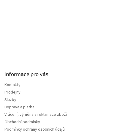
v
í
k
y
v
ý
p
i
s
u
Informace pro vás
Kontakty
Prodejny
Služby
Doprava a platba
Vrácení, výměna a reklamace zboží
Obchodní podmínky
Podmínky ochrany osobních údajů