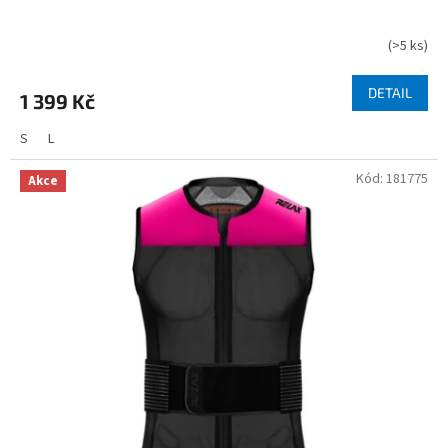
(
>5 ks
)
DETAIL
1 399 Kč
S
L
Kód:
181775
Akce