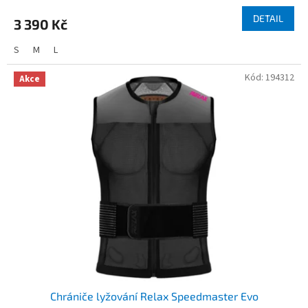
DETAIL
3 390 Kč
S
M
L
Kód:
194312
Akce
Chrániče lyžování Relax Speedmaster Evo