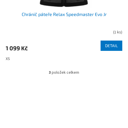
Chránič páteře Relax Speedmaster Evo Jr
(
1 ks
)
DETAIL
1 099 Kč
XS
3
položek celkem
O
v
l
á
d
Z
a
á
c
í
p
p
a
r
t