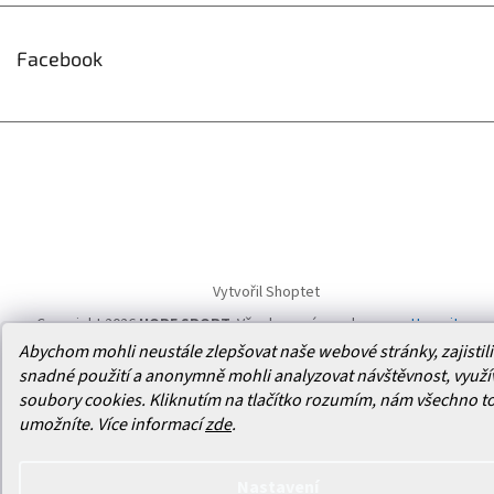
Facebook
Vytvořil Shoptet
Copyright 2026
HOPE SPORT
. Všechna práva vyhrazena.
Upravit
nastavení cookies
Abychom mohli neustále zlepšovat naše webové stránky, zajistili 
snadné použití a anonymně mohli analyzovat návštěvnost, využ
soubory cookies. Kliknutím na tlačítko rozumím, nám všechno t
umožníte.
Více informací
zde
.
Nastavení