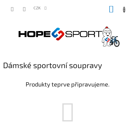
Přejít
NÁKUP
na
CZK
obsah
KOŠÍK
Dámské sportovní soupravy
Produkty teprve připravujeme.