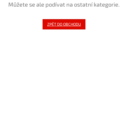
Můžete se ale podívat na ostatní kategorie.
ZPĚT DO OBCHODU
Z
á
p
a
t
í