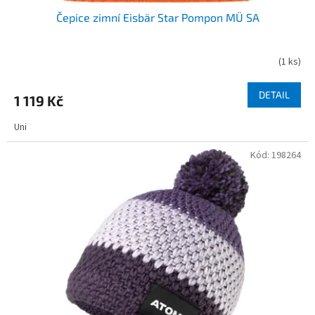
Čepice zimní Eisbär Star Pompon MÜ SA
(
1 ks
)
DETAIL
1 119 Kč
Uni
Kód:
198264