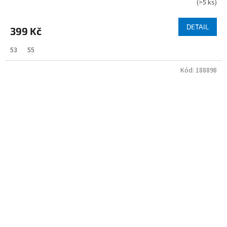
(
>5 ks
)
DETAIL
399 Kč
53
55
Kód:
188898