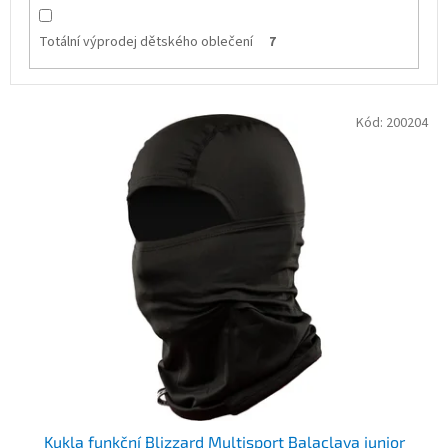
Totální výprodej dětského oblečení
7
V
Kód:
200204
ý
p
i
s
p
r
o
d
u
k
t
ů
Kukla funkční Blizzard Multisport Balaclava junior