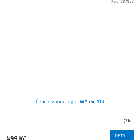
Kód:
194857
Čepice zimní Lego LWAlex 704
(
3 ks
)
DETAIL
499 Kč