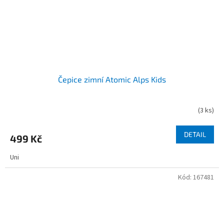
Čepice zimní Atomic Alps Kids
(
3 ks
)
DETAIL
499 Kč
Uni
Kód:
167481