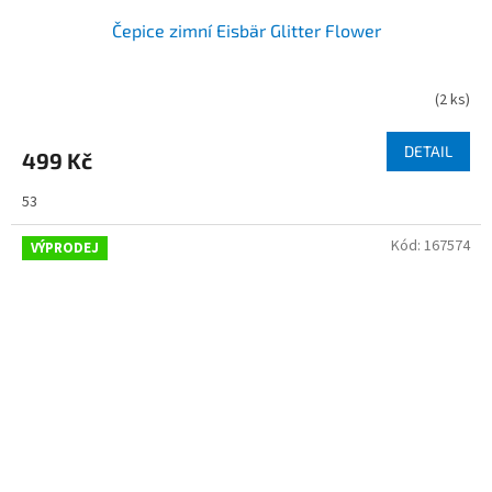
Čepice zimní Eisbär Glitter Flower
(
2 ks
)
DETAIL
499 Kč
53
Kód:
167574
VÝPRODEJ