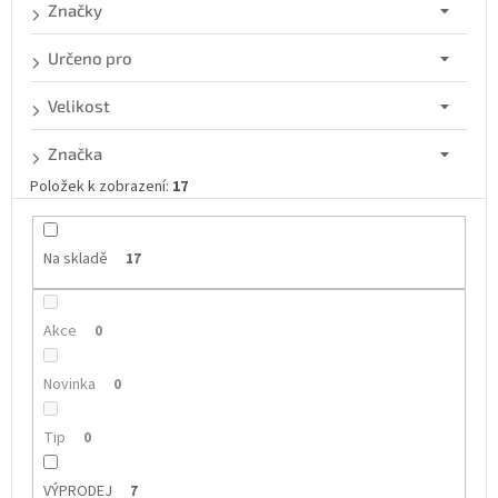
d
Značky
u
k
Určeno pro
t
ů
Velikost
Značka
Položek k zobrazení:
17
Na skladě
17
Akce
0
Novinka
0
Tip
0
VÝPRODEJ
7