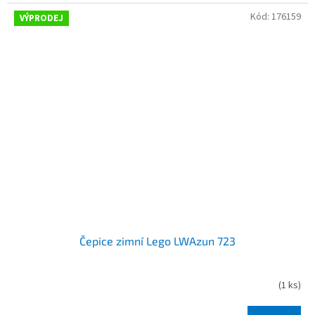
Kód:
176159
VÝPRODEJ
Čepice zimní Lego LWAzun 723
(
1 ks
)