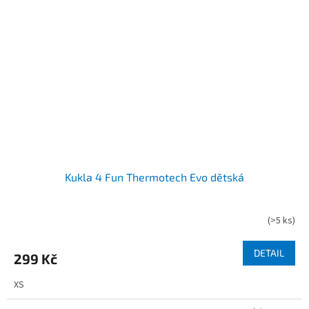
Kukla 4 Fun Thermotech Evo dětská
(
>5 ks
)
DETAIL
299 Kč
XS