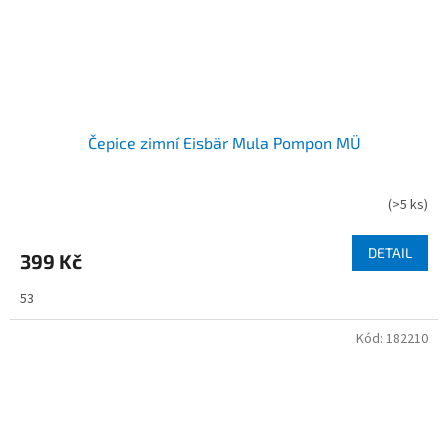
Čepice zimní Eisbär Mula Pompon MÜ
(
>5 ks
)
DETAIL
399 Kč
53
Kód:
182210