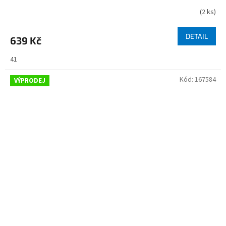
(
2 ks
)
DETAIL
639 Kč
41
Kód:
167584
VÝPRODEJ