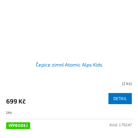
Čepice zimní Atomic Alps Kids
(
2 ks
)
DETAIL
699 Kč
Uni
Kód:
176247
VÝPRODEJ