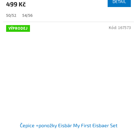
DETAIL
499 Kč
50/52
54/56
Kód:
167573
VÝPRODEJ
Čepice +ponožky Eisbär My First Eisbaer Set