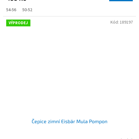
54-56
50-52
Kód:
189197
VÝPRODEJ
Čepice zimní Eisbär Mula Pompon