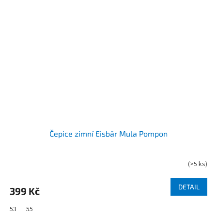
Čepice zimní Eisbär Mula Pompon
(
>5 ks
)
DETAIL
399 Kč
53
55