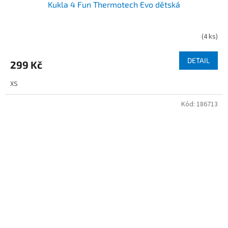
Kukla 4 Fun Thermotech Evo dětská
(
4 ks
)
DETAIL
299 Kč
XS
Kód:
186713