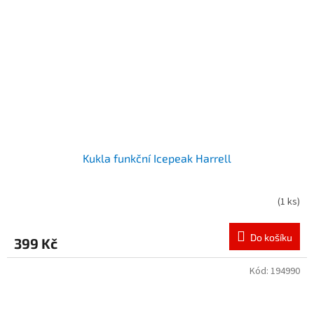
Kukla funkční Icepeak Harrell
(
1 ks
)
Do košíku
399 Kč
Kód:
194990