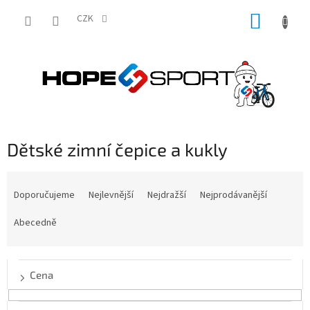
Přejít
NÁKUP
na
CZK
obsah
KOŠÍK
Dětské zimní čepice a kukly
Ř
a
Doporučujeme
Nejlevnější
Nejdražší
Nejprodávanější
z
e
Abecedně
n
í
p
Cena
r
o