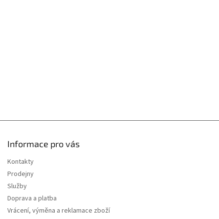
p
a
r
t
v
í
k
y
v
ý
p
i
s
u
Informace pro vás
Kontakty
Prodejny
Služby
Doprava a platba
Vrácení, výměna a reklamace zboží