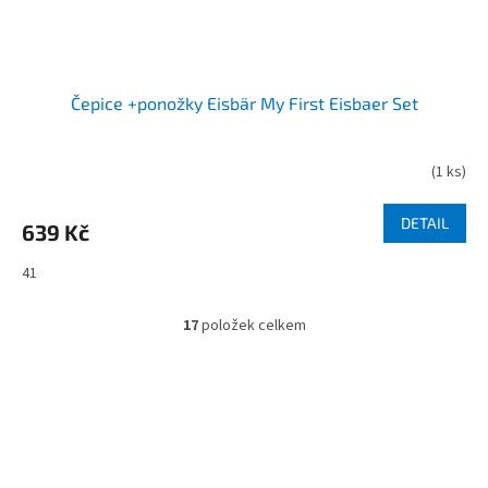
Čepice +ponožky Eisbär My First Eisbaer Set
(
1 ks
)
DETAIL
639 Kč
41
17
položek celkem
O
v
l
á
d
Z
a
á
c
í
p