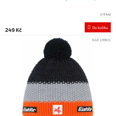
(
>5 ks
)
Do košíku
249 Kč
Kód:
199831