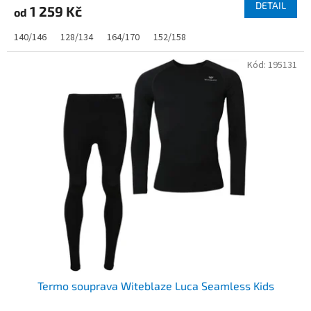
DETAIL
1 259 Kč
od
140/146
128/134
164/170
152/158
Kód:
195131
Termo souprava Witeblaze Luca Seamless Kids