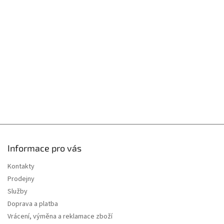
p
a
r
t
v
í
k
y
v
ý
p
i
s
u
Informace pro vás
Kontakty
Prodejny
Služby
Doprava a platba
Vrácení, výměna a reklamace zboží