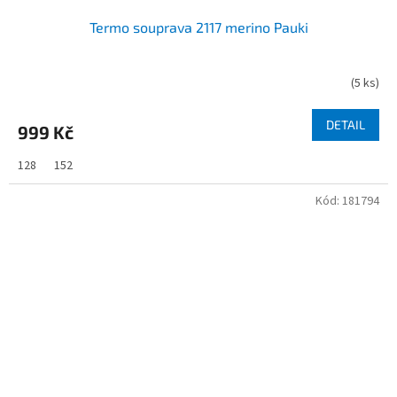
Termo souprava 2117 merino Pauki
(
5 ks
)
DETAIL
999 Kč
128
152
Kód:
181794