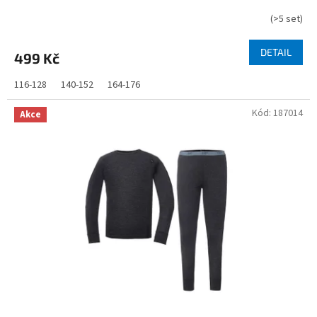
(
>5 set
)
DETAIL
499 Kč
116-128
140-152
164-176
Kód:
187014
Akce