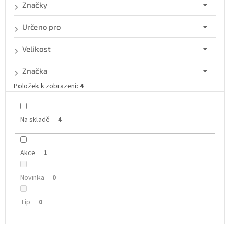
d
Značky
u
k
Určeno pro
t
ů
Velikost
Značka
Položek k zobrazení:
4
Na skladě
4
Akce
1
Novinka
0
Tip
0