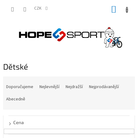
Přejít
NÁKUP
na
CZK
obsah
KOŠÍK
Dětské
Ř
a
Doporučujeme
Nejlevnější
Nejdražší
Nejprodávanější
z
e
Abecedně
n
í
p
Cena
r
o