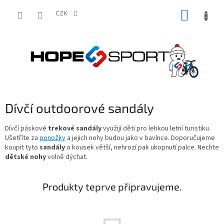
Přejít
NÁKUP
na
CZK
obsah
KOŠÍK
Dívčí outdoorové sandály
Dívčí páskové
trekové sandály
využijí děti pro lehkou letní turistiku.
Ušetříte za
ponožky
a jejich nohy budou jako v bavlnce. Doporučujeme
koupit tyto
sandály
o kousek větší, nehrozí pak ukopnutí palce. Nechte
dětské nohy
volně dýchat.
Produkty teprve připravujeme.