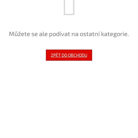
Můžete se ale podívat na ostatní kategorie.
ZPĚT DO OBCHODU
Z
á
p
a
t
í