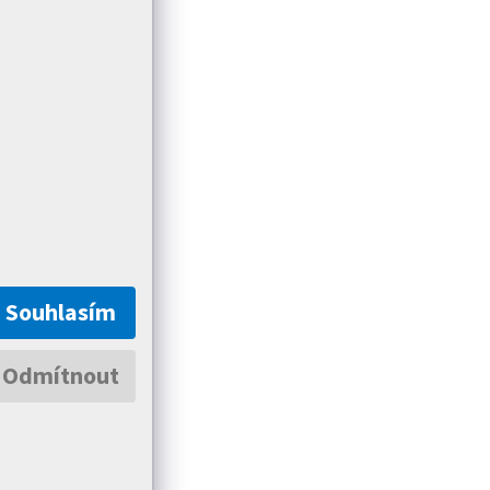
Souhlasím
Odmítnout