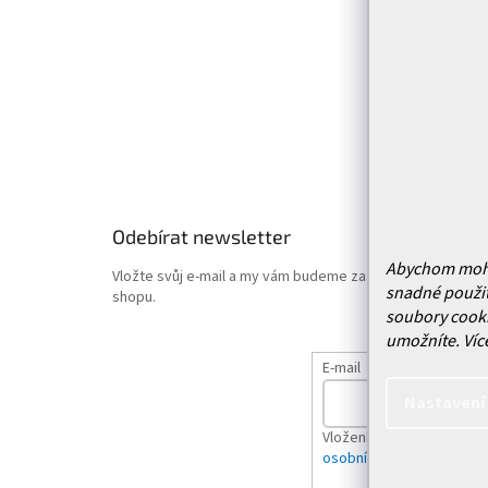
Služby
Doprava 
Vrácení
Obchodn
Podmínk
Hodnoce
Odebírat newsletter
Abychom mohli 
Vložte svůj e-mail a my vám budeme zasílat informace o
snadné použit
shopu.
soubory cooki
umožníte.
Víc
E-mail
Nastavení
Vložením e-mailu souhlas
osobních údajů