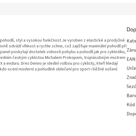
Dop
ohodlí, styl a vysokou funkčnost.Je vyroben z elastické a prodyšné
Kate
tivně odvádí vlhkost a rychle schne, což zajišťuje maximální pohodlí při
Zár
í panel poskytují dostatek volnosti pohybu a pohodlí jak pro cyklistiku,
 s předním českým cyklistou Michalem Prokopem, trojnásobným mistrem
EAN
a enduru. Dres Denno je ideální volbou pro cyklisty, kteří hledají
Urče
 kdo ocení moderní a pohodlné oblečení pro sport i běžné nošení.
Zna
Sez
Bar
Kód 
Dop