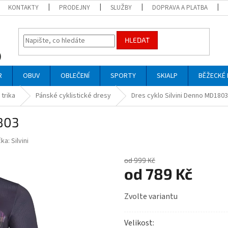
KONTAKTY
PRODEJNY
SLUŽBY
DOPRAVA A PLATBA
HLEDAT
R
OBUV
OBLEČENÍ
SPORTY
SKIALP
BĚŽECKÉ 
trika
Pánské cyklistické dresy
Dres cyklo Silvini Denno MD1803
1803
čka:
Silvini
od 999 Kč
od
789 Kč
Měrná
Zvolte variantu
cena:
Velikost