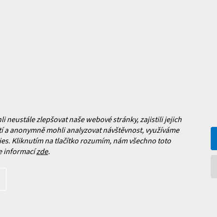
Jak vybrat lyže?
a platba
Často kladené dotazy
, výměna a reklamace zboží
í podmínky
y ochrany osobních údajů
ní obchodu
Facebook
neustále zlepšovat naše webové stránky, zajistili jejich
 nových produktech na našem e-
í a anonymně mohli analyzovat návštěvnost, využíváme
es. Kliknutím na tlačítko rozumím, nám všechno toto
e informací
zde
.
íte s
podmínkami ochrany