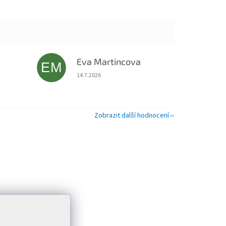
Eva Martincova
EM
 5 z 5 hvězdiček.
Hodnocení obchodu je 5 z 5 hvězdiček.
14.7.2026
Zobrazit další hodnocení