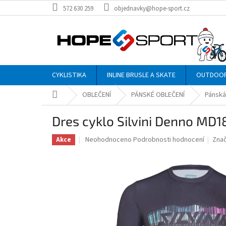
Přejít
572 630 259
objednavky@hope-sport.cz
na
obsah
CYKLISTIKA
INLINE BRUSLE A SKATE
OUTDOO
Domů
OBLEČENÍ
PÁNSKÉ OBLEČENÍ
Pánská 
Dres cyklo Silvini Denno MD
Průměrné
Neohodnoceno
Podrobnosti hodnocení
Zna
Akce
hodnocení
produktu
je
0,0
z
5
hvězdiček.