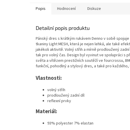
Popis
Hodnocení
Diskuze
Detailní popis produktu
Pánský dres s krátkým rukávem Denno v sobě spojuje p
tkaniny Light MESH, která je nejen lehká, ale také efek
jakékoli aktivitě. Volný střih a mírně prodloužený zadn
tak pro volný čas. Design byl vyvinut ve spolupráci
světa a vítězem prestižních soutěží ve fourcrossu, BMX 
funkční, pohodlný a stylový dres, a také pro každého,
Vlastnosti:
volný střih
prodloužený zadní díl
reflexní prvky
Materiál:
93% polyester 7% elastan