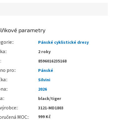
lňkové parametry
gorie
:
Pánské cyklistické dresy
uka
:
2 roky
:
8596016235168
no pro
:
Pánské
čka
:
Silvini
óna
:
2026
va
:
black/tiger
výrobce
:
3121-MD1803
oručená MOC
:
999 Kč