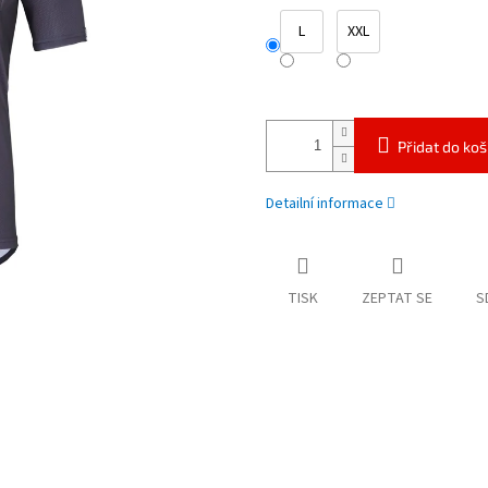
L
XXL
Přidat do koš
Detailní informace
TISK
ZEPTAT SE
S