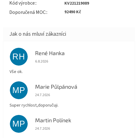
Kód výrobce
:
KV221219089
Doporučená MOC
:
92490 Kč
René Hanka
RH
Hodnocení obchodu je 5 z 5 hvězdiček.
6.8.2026
Vše ok.
Marie Půlpánová
MP
Hodnocení obchodu je 5 z 5 hvězdiček.
24.7.2026
Super rychlost,doporučuji.
Martin Polínek
MP
Hodnocení obchodu je 5 z 5 hvězdiček.
24.7.2026