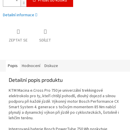
Detailní informace
ZEPTAT SE
SDÍLET
Popis
Hodnocení
Diskuze
Detailní popis produktu
KTM Macina e.Cross Pro 750 je univerzální trekkingové
elektrokolo pro ty, kteří chtějí pohodlí, dlouhý dojezd a silnou
podporu při každé jízdě. Výkonný motor Bosch Performance CX
Smart System 4. generace s točivým momentem 85 Nm nabízí
plynulý a dynamický výkon při jízdě po cyklostezkách, šotolině i
lehčím terénu.
Integrovaná baterie Bosch PowerTube 750 Wh poskytuje