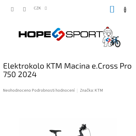
Přejít
NÁKUP
na
CZK
obsah
KOŠÍK
Elektrokolo KTM Macina e.Cross Pro
750 2024
Průměrné
Neohodnoceno
Podrobnosti hodnocení
Značka:
KTM
hodnocení
produktu
je
0,0
z
5
hvězdiček.