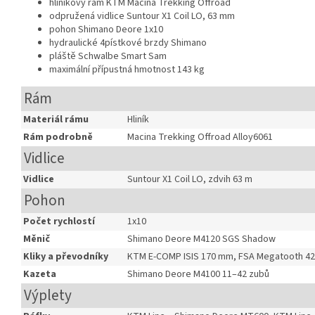
hliníkový rám KTM Macina Trekking Offroad
odpružená vidlice Suntour X1 Coil LO, 63 mm
pohon Shimano Deore 1x10
hydraulické 4pístkové brzdy Shimano
pláště Schwalbe Smart Sam
maximální přípustná hmotnost 143 kg
Rám
Materiál rámu
Hliník
Rám podrobně
Macina Trekking Offroad Alloy6061
Vidlice
Vidlice
Suntour X1 Coil LO, zdvih 63 m
Pohon
Počet rychlostí
1x10
Měnič
Shimano Deore M4120 SGS Shadow
Kliky a převodníky
KTM E-COMP ISIS 170 mm, FSA Megatooth 4
Kazeta
Shimano Deore M4100 11–42 zubů
Výplety