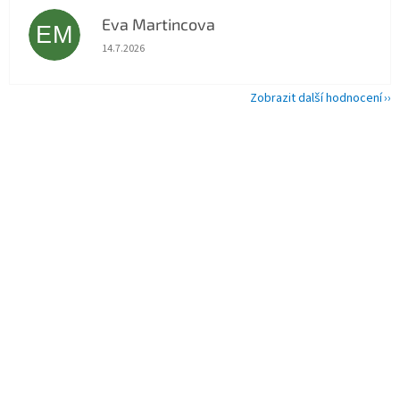
Eva Martincova
EM
Hodnocení obchodu je 5 z 5 hvězdiček.
14.7.2026
Zobrazit další hodnocení
Z
á
p
a
t
í