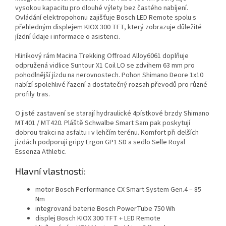
vysokou kapacitu pro dlouhé výlety bez častého nabíjení.
Ovládání elektropohonu zajišťuje Bosch LED Remote spolu s
přehledným displejem KIOX 300 TFT, který zobrazuje důležité
jízdní údaje i informace o asistenci.
Hliníkový rám Macina Trekking Offroad Alloy6061 doplňuje
odpružená vidlice Suntour X1 Coil LO se zdvihem 63 mm pro
pohodlnější jízdu na nerovnostech. Pohon Shimano Deore 1x10
nabízí spolehlivé řazení a dostatečný rozsah převodů pro různé
profily tras.
O jisté zastavení se starají hydraulické 4pístkové brzdy Shimano
MT401 / MT420. Pláště Schwalbe Smart Sam pak poskytují
dobrou trakci na asfaltu i v lehčím terénu. Komfort při delších
jízdách podporují gripy Ergon GP1 SD a sedlo Selle Royal
Essenza Athletic.
Hlavní vlastnosti:
motor Bosch Performance CX Smart System Gen.4 – 85
Nm
integrovaná baterie Bosch PowerTube 750 Wh
displej Bosch KIOX 300 TFT + LED Remote