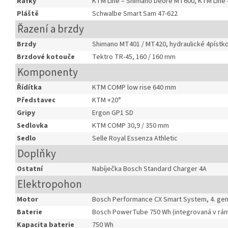
Ráfky
KTM Line – Shimano Deore MT600, KTM Line
Pláště
Schwalbe Smart Sam 47-622
Řazení a brzdy
Brzdy
Shimano MT401 / MT420, hydraulické 4pístk
Brzdové kotouče
Tektro TR-45, 160 / 160 mm
Komponenty
Řídítka
KTM COMP low rise 640 mm
Představec
KTM +20°
Gripy
Ergon GP1 SD
Sedlovka
KTM COMP 30,9 / 350 mm
Sedlo
Selle Royal Essenza Athletic
Doplňky
Ostatní
Nabíječka Bosch Standard Charger 4A
Elektropohon
Motor
Bosch Performance CX Smart System, 4. gen
Baterie
Bosch PowerTube 750 Wh (integrovaná v rá
Kapacita baterie
750 Wh