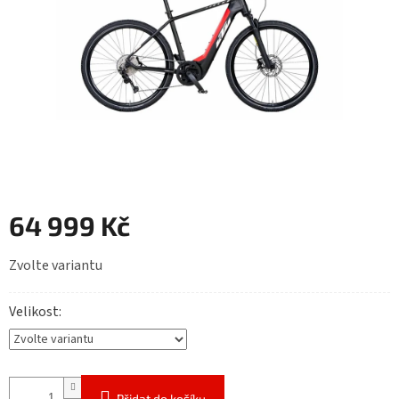
64 999 Kč
Měrná
Zvolte variantu
cena:
Velikost
Přidat do košíku