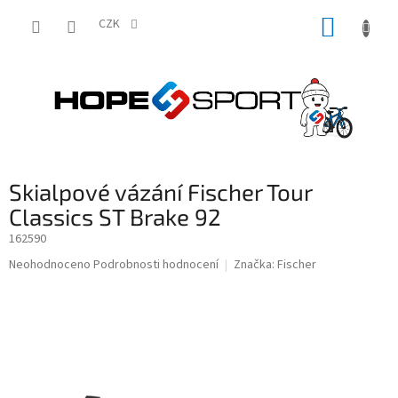
Přejít
NÁKUP
na
CZK
obsah
KOŠÍK
Skialpové vázání Fischer Tour
Classics ST Brake 92
162590
Průměrné
Neohodnoceno
Podrobnosti hodnocení
Značka:
Fischer
hodnocení
produktu
je
0,0
z
5
hvězdiček.