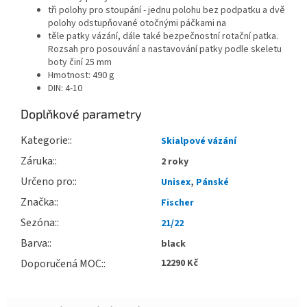
tři polohy pro stoupání - jednu polohu bez podpatku a dvě
polohy odstupňované otočnými páčkami na
těle patky vázání, dále také bezpečnostní rotační patka.
Rozsah pro posouvání a nastavování patky podle skeletu
boty činí 25 mm
Hmotnost: 490 g
DIN: 4-10
Doplňkové parametry
Kategorie
:
Skialpové vázání
Záruka
:
2 roky
Určeno pro
:
Unisex
,
Pánské
Značka
:
Fischer
Sezóna
:
21/22
Barva
:
black
Doporučená MOC
:
12290 Kč