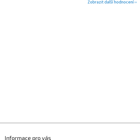
Zobrazit další hodnocení
Z
á
p
a
t
í
Informace pro vás