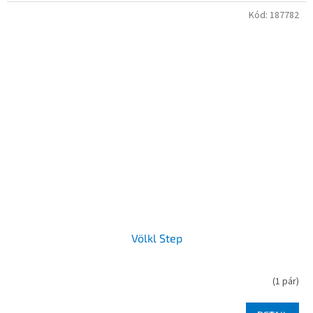
Kód:
187782
Völkl Step
(
1 pár
)