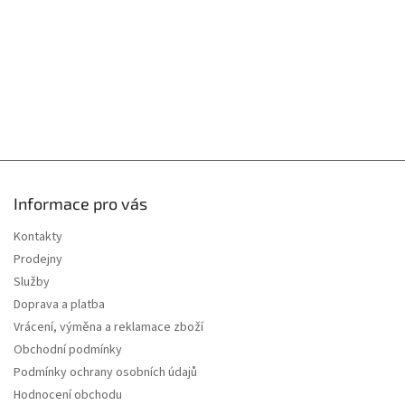
y
v
ý
p
i
s
u
Informace pro vás
Kontakty
Prodejny
Služby
Doprava a platba
Vrácení, výměna a reklamace zboží
Obchodní podmínky
Podmínky ochrany osobních údajů
Hodnocení obchodu