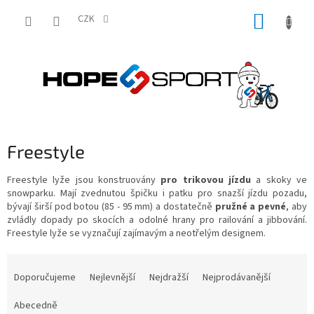
Přejít
NÁKUP
na
CZK
obsah
KOŠÍK
Freestyle
Freestyle lyže jsou konstruovány
pro trikovou jízdu
a skoky ve
snowparku. Mají zvednutou špičku i patku pro snazší jízdu pozadu,
bývají širší pod botou (85 - 95 mm) a dostatečně
pružné a pevné
, aby
zvládly dopady po skocích a odolné hrany pro railování a jibbování.
Freestyle lyže se vyznačují zajímavým a neotřelým designem.
Ř
a
Doporučujeme
Nejlevnější
Nejdražší
Nejprodávanější
z
e
Abecedně