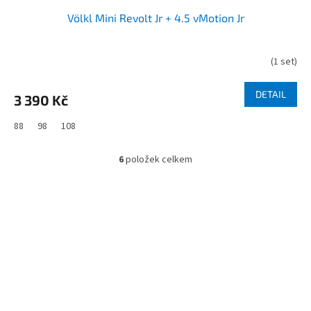
Völkl Mini Revolt Jr + 4.5 vMotion Jr
(
1 set
)
DETAIL
3 390 Kč
88
98
108
6
položek celkem
O
v
l
á
d
Z
a
á
c
í
p
p
a
r
t
v
í
k