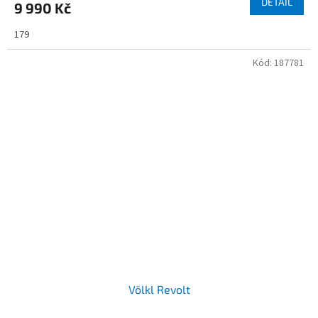
DETAIL
9 990 Kč
179
Kód:
187781
Völkl Revolt