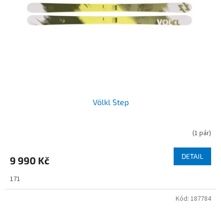
Völkl Step
(
1 pár
)
DETAIL
9 990 Kč
171
Kód:
187784