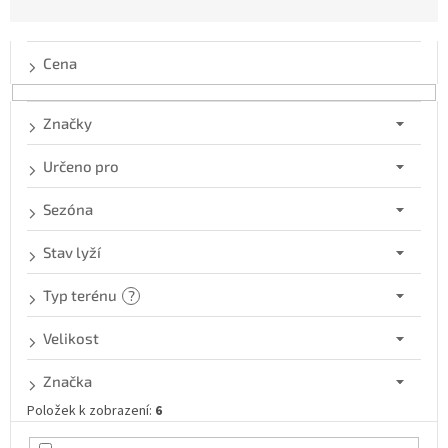
n
í
p
Cena
r
o
d
Značky
u
k
Určeno pro
t
ů
Sezóna
Stav lyží
Typ terénu
?
Velikost
Značka
Položek k zobrazení:
6