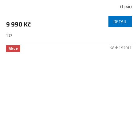
(
1 pár
)
DETAIL
9 990 Kč
173
Kód:
192911
Akce