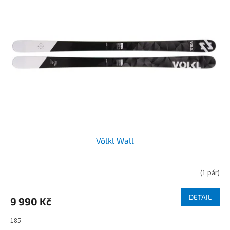
Völkl Wall
(
1 pár
)
DETAIL
9 990 Kč
185