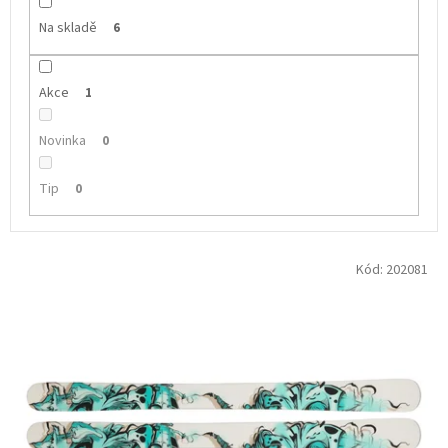
Na skladě
6
Akce
1
Novinka
0
Tip
0
V
Kód:
202081
ý
p
i
s
p
r
o
d