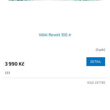
u
k
t
ů
Völkl Revolt 100 Jr
(
3 pár
)
DETAIL
3 990 Kč
153
Kód:
187785