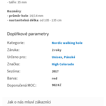
- talíře: 35 mm
Rozměry
:
- průměr hole
: 16/14 mm
- nastavitelná délka
: od 105 - 135 cm
Doplňkové parametry
Kategorie
:
Nordic walking hole
Záruka
:
2 roky
Určeno pro
:
Unisex
,
Pánské
Značka
:
High Colorado
Sezóna
:
2017
Barva
:
red
Doporučená MOC
:
902 Kč