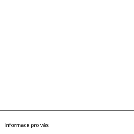
Z
á
p
a
t
í
Informace pro vás