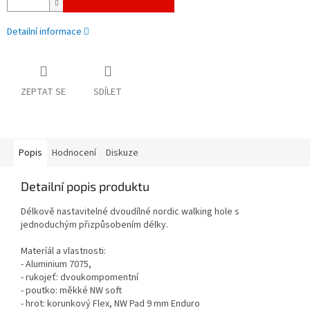
Detailní informace
ZEPTAT SE
SDÍLET
Popis
Hodnocení
Diskuze
Detailní popis produktu
Délkově nastavitelné dvoudílné nordic walking hole s
jednoduchým přizpůsobením délky.
Materíál a vlastnosti:
- Aluminium 7075,
- rukojeť: dvoukompomentní
- poutko: měkké NW soft
- hrot: korunkový Flex, NW Pad 9 mm Enduro