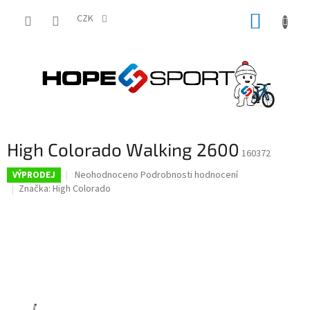
Přejít
NÁKUP
na
CZK
obsah
KOŠÍK
High Colorado Walking 2600
160372
Průměrné
Neohodnoceno
Podrobnosti hodnocení
VÝPRODEJ
hodnocení
Značka:
High Colorado
produktu
je
0,0
z
5
hvězdiček.