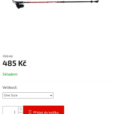
799 Kč
485 Kč
Měrná
Skladem
cena:
Velikost
Přidat do košíku