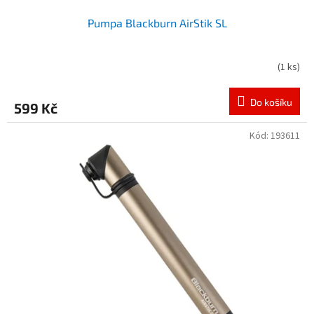
Pumpa Blackburn AirStik SL
(
1 ks
)
Do košíku
599 Kč
Kód:
193611