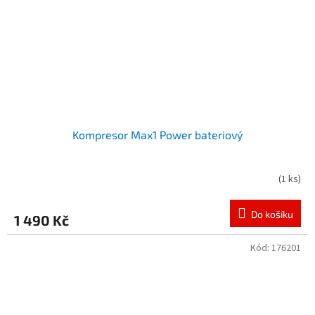
Kompresor Max1 Power bateriový
(
1 ks
)
Do košíku
1 490 Kč
Kód:
176201