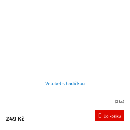
Velobel s hadičkou
(
2 ks
)
Do košíku
249 Kč