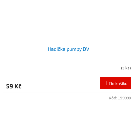
Hadička pumpy DV
(
5 ks
)
Do košíku
59 Kč
Kód:
159998