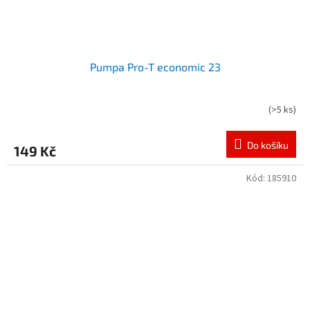
Pumpa Pro-T economic 23
(
>5 ks
)
Do košíku
149 Kč
Kód:
185910