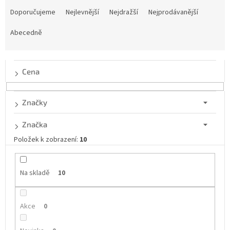
a
Doporučujeme
Nejlevnější
Nejdražší
Nejprodávanější
z
e
Abecedně
n
í
p
Cena
r
o
d
Značky
u
k
Značka
t
Položek k zobrazení:
10
ů
Na skladě
10
Akce
0