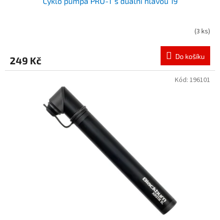
Cyklo pumpa PRO-T s duální hlavou 19
(
3 ks
)
Do košíku
249 Kč
Kód:
196101