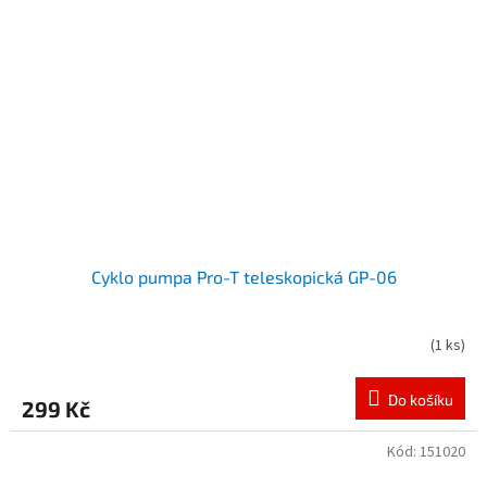
Cyklo pumpa Pro-T teleskopická GP-06
(
1 ks
)
Do košíku
299 Kč
Kód:
151020