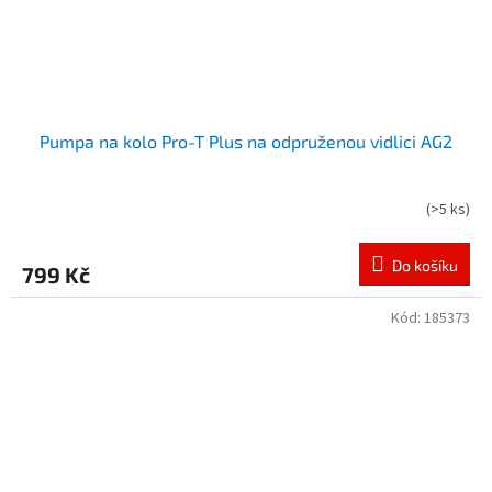
Pumpa na kolo Pro-T Plus na odpruženou vidlici AG2
(
>5 ks
)
Do košíku
799 Kč
Kód:
185373