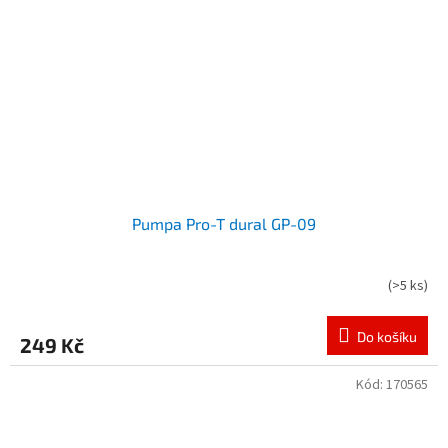
Pumpa Pro-T dural GP-09
(
>5 ks
)
Do košíku
249 Kč
Kód:
170565