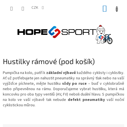
Přejít
NÁKUP
na
CZK
obsah
KOŠÍK
Hustilky rámové (pod košík)
Pumpička na kolo, patří k
základní výbavě
každého cyklisty i cyklistky.
Ať už potřebujete jen nahustit pneumatiky na správný tlak nebo na vaší
vyjížďce píchnete, mějte hustilku
vždy po ruce
– buď v cyklobrašně
nebo připevněnou na rámu. Doporučujeme vybrat hustilku, která má
koncovku pro oba typy ventilů (AV, FV) neboli duální hlavu. S pumpičkou
na kolo ve vaší výbavě tak nebude
defekt pneumatiky
vaší noční
cyklistickou můrou.
Ř