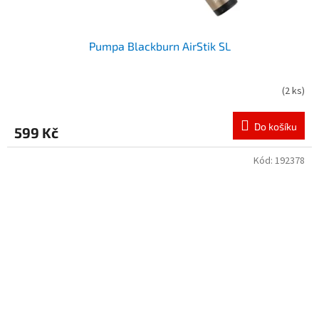
Pumpa Blackburn AirStik SL
(
2 ks
)
Do košíku
599 Kč
Kód:
192378