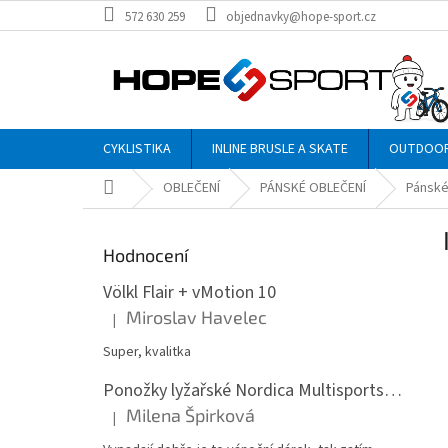
Přejít
572 630 259
objednavky@hope-sport.cz
na
obsah
CYKLISTIKA
INLINE BRUSLE A SKATE
OUTDOO
Domů
OBLEČENÍ
PÁNSKÉ OBLEČENÍ
Pánské
P
o
Hodnocení
s
t
Völkl Flair + vMotion 10
r
Miroslav Havelec
|
Hodnocení produktu je 5 z 5 hvězdiček.
a
n
Super, kvalitka
n
Ponožky lyžařské Nordica Multisports Winter dvojbalení
í
Milena Špirková
p
|
Hodnocení produktu je 5 z 5 hvězdiček.
a