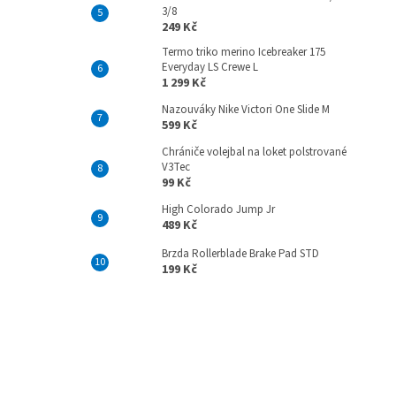
3/8
249 Kč
Termo triko merino Icebreaker 175
Everyday LS Crewe L
1 299 Kč
Nazouváky Nike Victori One Slide M
599 Kč
Chrániče volejbal na loket polstrované
V3Tec
99 Kč
High Colorado Jump Jr
489 Kč
Brzda Rollerblade Brake Pad STD
199 Kč
Z
á
p