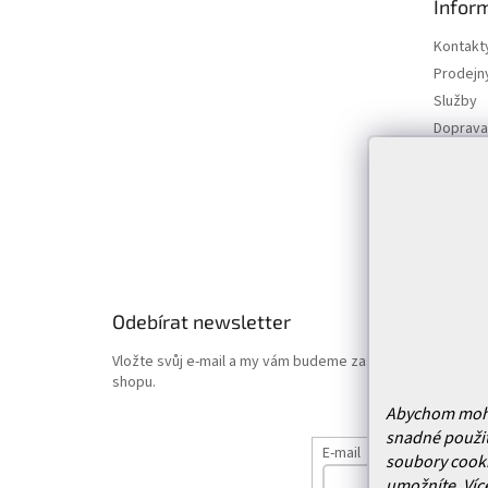
Infor
a
t
Kontakt
í
Prodejn
Služby
Doprava 
Vrácení
Obchodn
Podmínk
Hodnoce
Odebírat newsletter
Vložte svůj e-mail a my vám budeme zasílat informace o
shopu.
Abychom mohli 
snadné použit
E-mail
soubory cooki
umožníte.
Víc