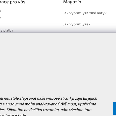
mace pro vás
Magazín
y
Jak vybrat lyžařské boty?
y
Jak vybrat lyže?
a platba
Často kladené dotazy
, výměna a reklamace zboží
í podmínky
y ochrany osobních údajů
ní obchodu
Facebook
 nových produktech na našem e-
neustále zlepšovat naše webové stránky, zajistili jejich
í a anonymně mohli analyzovat návštěvnost, využíváme
es. Kliknutím na tlačítko rozumím, nám všechno toto
e informací
zde
.