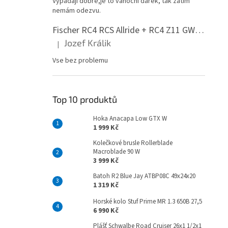
Vypadají dobře,je to vánoční dárek, tak zatím
n
nemám odezvu.
e
l
Fischer RC4 RCS Allride + RC4 Z11 GW PR
Jozef Králik
|
Hodnocení produktu je 5 z 5 hvězdiček.
Vse bez problemu
Top 10 produktů
Hoka Anacapa Low GTX W
1 999 Kč
Kolečkové brusle Rollerblade
Macroblade 90 W
3 999 Kč
Batoh R2 Blue Jay ATBP08C 49x24x20
1 319 Kč
Horské kolo Stuf Prime MR 1.3 650B 27,5
6 990 Kč
Plášť Schwalbe Road Cruiser 26x1 1/2x1