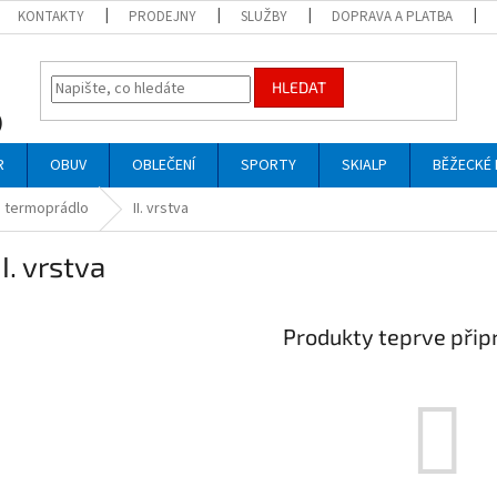
KONTAKTY
PRODEJNY
SLUŽBY
DOPRAVA A PLATBA
HLEDAT
R
OBUV
OBLEČENÍ
SPORTY
SKIALP
BĚŽECKÉ 
 termoprádlo
II. vrstva
II. vrstva
Produkty teprve přip