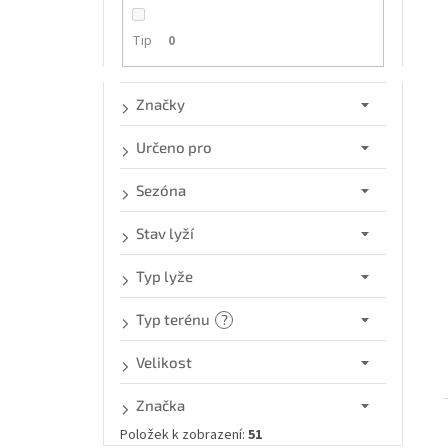
n
e
í
Tip
0
l
i
Značky
Určeno pro
Sezóna
Stav lyží
Typ lyže
Typ terénu
?
Velikost
Značka
Položek k zobrazení:
51