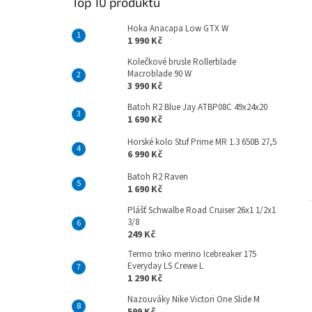
Top 10 produktů
Hoka Anacapa Low GTX W
1 990 Kč
Kolečkové brusle Rollerblade
Macroblade 90 W
3 990 Kč
Batoh R2 Blue Jay ATBP08C 49x24x20
1 690 Kč
Horské kolo Stuf Prime MR 1.3 650B 27,5
6 990 Kč
Batoh R2 Raven
1 690 Kč
Plášť Schwalbe Road Cruiser 26x1 1/2x1
3/8
249 Kč
Termo triko merino Icebreaker 175
Everyday LS Crewe L
1 290 Kč
Nazouváky Nike Victori One Slide M