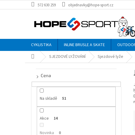
Přejít
572 630 259
objednavky@hope-sport.cz
na
obsah
CYKLISTIKA
INLINE BRUSLE A SKATE
OUTDOO
Domů
SJEZDOVÉ LYŽOVÁNÍ
Sjezdové lyže
P
o
Cena
s
t
r
a
Na skladě
51
n
n
Akce
í
14
p
a
Novinka
0