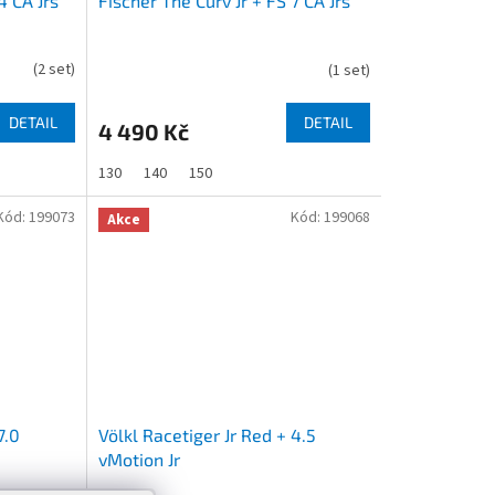
4 CA Jrs
Fischer The Curv Jr + FS 7 CA Jrs
(
2 set
)
(
1 set
)
DETAIL
DETAIL
4 490 Kč
130
140
150
Kód:
199073
Kód:
199068
Akce
7.0
Völkl Racetiger Jr Red + 4.5
vMotion Jr