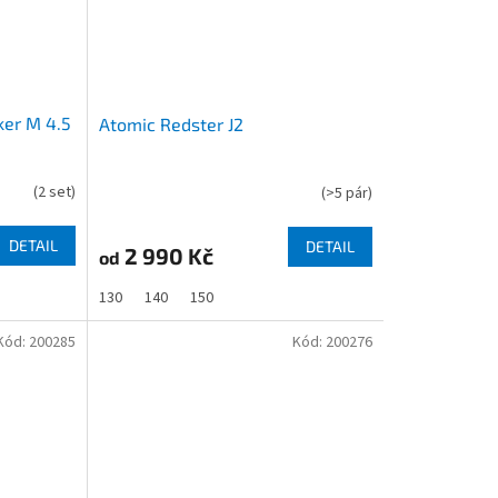
ker M 4.5
Atomic Redster J2
(
2 set
)
(
>5 pár
)
DETAIL
DETAIL
2 990 Kč
od
130
140
150
Kód:
200285
Kód:
200276