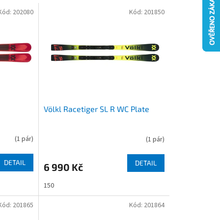
Kód:
202080
Kód:
201850
Völkl Racetiger SL R WC Plate
(
1 pár
)
(
1 pár
)
DETAIL
DETAIL
6 990 Kč
150
Kód:
201865
Kód:
201864