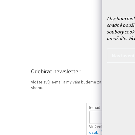
í
Prodejn
Služby
Doprava 
Abychom mohli 
snadné použit
Vrácení
soubory cooki
Obchodn
umožníte.
Víc
Podmínk
Hodnoce
Nastavení
Odebírat newsletter
Vložte svůj e-mail a my vám budeme zasílat informace o
shopu.
E-mail
Vložením e-mailu souhlas
osobních údajů