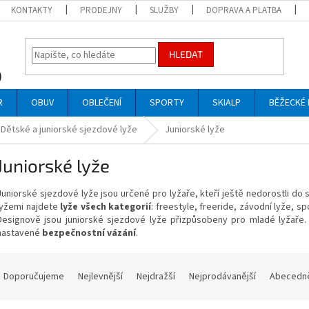
KONTAKTY
PRODEJNY
SLUŽBY
DOPRAVA A PLATBA
HLEDAT
R
OBUV
OBLEČENÍ
SPORTY
SKIALP
BĚŽECKÉ 
Dětské a juniorské sjezdové lyže
Juniorské lyže
Juniorské lyže
Juniorské sjezdové lyže jsou určené pro lyžaře, kteří ještě nedorostli do
lyžemi najdete
lyže všech kategorií
: freestyle, freeride, závodní lyže, sp
Designově jsou juniorské sjezdové lyže přizpůsobeny pro mladé lyžaře.
nastavené
bezpečnostní vázání
.
Ř
a
Doporučujeme
Nejlevnější
Nejdražší
Nejprodávanější
Abecedn
z
e