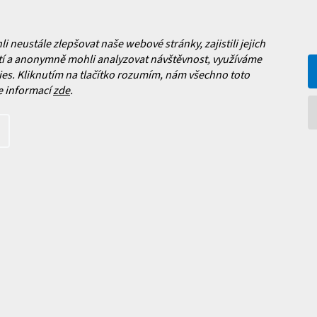
v
y
ý
Jak vybrat lyže?
p
i
a platba
neustále zlepšovat naše webové stránky, zajistili jejich
s
Často kladené dotazy
í a anonymně mohli analyzovat návštěvnost, využíváme
, výměna a reklamace zboží
u
es. Kliknutím na tlačítko rozumím, nám všechno toto
í podmínky
e informací
zde
.
y ochrany osobních údajů
ní obchodu
Facebook
 nových produktech na našem e-
íte s
podmínkami ochrany