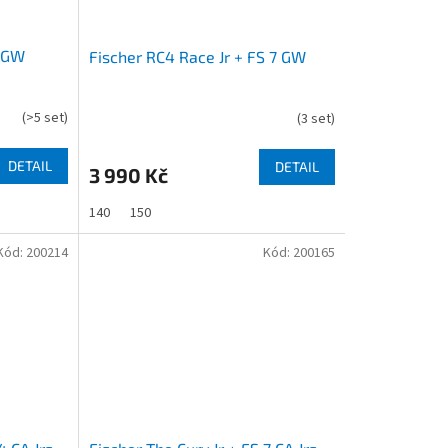
4 GW
Fischer RC4 Race Jr + FS 7 GW
(
>5 set
)
(
3 set
)
DETAIL
DETAIL
3 990 Kč
140
150
Kód:
200214
Kód:
200165