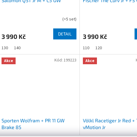
Salomon QST Jr M + C5 GW
Fischer The Curv Jr + FS 
(
>5 set
)
DETAIL
3 990 Kč
3 990 Kč
130
140
110
120
Kód:
199223
Akce
Akce
Sporten Wolfram + PR 11 GW
Völkl Racetiger Jr Red + 
Brake 85
vMotion Jr