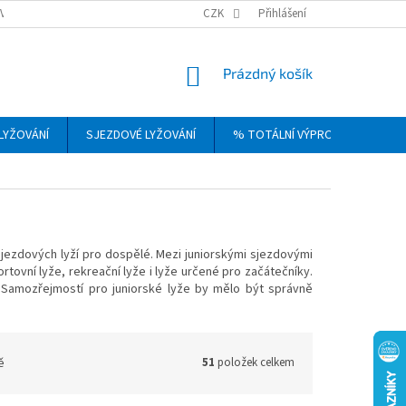
VRÁCENÍ, VÝMĚNA A REKLAMACE ZBOŽÍ
CZK
OBCHODNÍ PODMÍNKY
Přihlášení
PODM
NÁKUPNÍ
Prázdný košík
KOŠÍK
LYŽOVÁNÍ
SJEZDOVÉ LYŽOVÁNÍ
% TOTÁLNÍ VÝPRODEJ
DÁ
 sjezdových lyží pro dospělé. Mezi juniorskými sjezdovými
ortovní lyže, rekreační lyže i lyže určené pro začátečníky.
 Samozřejmostí pro juniorské lyže by mělo být správně
ě
51
položek celkem