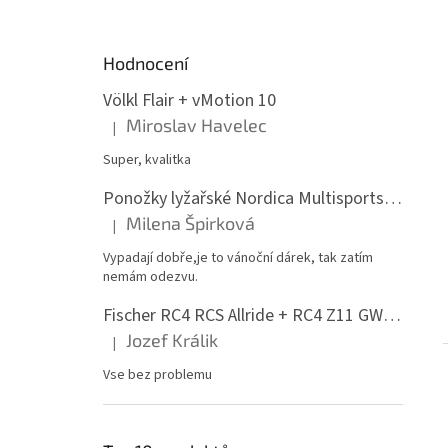
Hodnocení
Völkl Flair + vMotion 10
Miroslav Havelec
|
Hodnocení produktu je 5 z 5 hvězdiček.
Super, kvalitka
Ponožky lyžařské Nordica Multisports Winter dvojbalení
Milena Špirková
|
Hodnocení produktu je 5 z 5 hvězdiček.
Vypadají dobře,je to vánoční dárek, tak zatím
nemám odezvu.
Fischer RC4 RCS Allride + RC4 Z11 GW PR
Jozef Králik
|
Hodnocení produktu je 5 z 5 hvězdiček.
Vse bez problemu