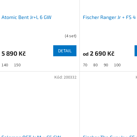
Atomic Bent Jr+L 6 GW
Fischer Ranger Jr + FS 
(
4 set
)
DETAIL
5 890 Kč
2 690 Kč
od
140
150
70
80
90
100
Kód:
200332