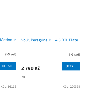
vMotion Jr
Völkl Peregrine Jr + 4.5 RTL Plate
(
>5 set
)
(
>5 set
)
DETAIL
DETAIL
2 790 Kč
70
Kód:
98115
Kód:
200368