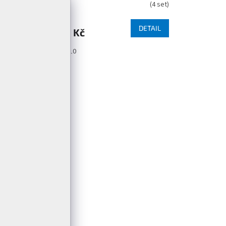
(
>5 set
)
(
4 set
)
DETAIL
DETAIL
3 290 Kč
100
110
H