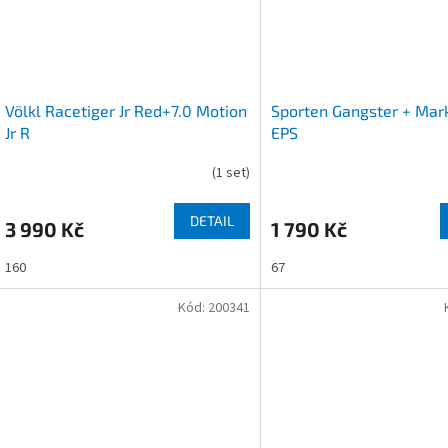
Völkl Racetiger Jr Red+7.0 Motion
Sporten Gangster + Mar
Jr R
EPS
(
1 set
)
DETAIL
3 990 Kč
1 790 Kč
160
67
Kód:
200341