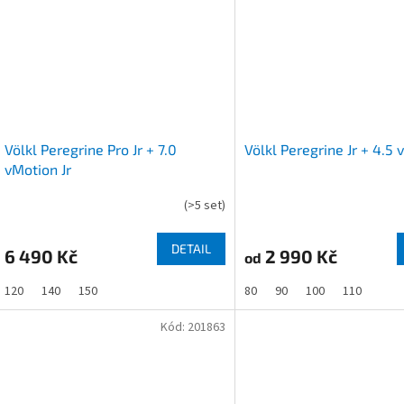
Völkl Peregrine Pro Jr + 7.0
Völkl Peregrine Jr + 4.5 
vMotion Jr
(
>5 set
)
DETAIL
6 490 Kč
2 990 Kč
od
120
140
150
80
90
100
110
Kód:
201863