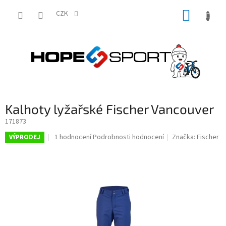
Přejít
NÁKUP
na
CZK
obsah
KOŠÍK
Kalhoty lyžařské Fischer Vancouver
171873
Průměrné
1 hodnocení
Podrobnosti hodnocení
Značka:
Fischer
VÝPRODEJ
hodnocení
produktu
je
5,0
z
5
hvězdiček.