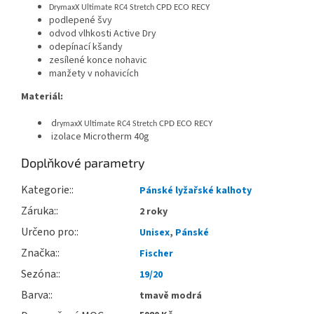
CPD ECO RECY
DrymaxX Ultimate RC4 Stretch
podlepené švy
odvod vlhkosti Active Dry
odepínací kšandy
zesílené konce nohavic
manžety v nohavicích
Materiál:
d
CPD ECO RECY
rymaxX Ultimate RC4 Stretch
izolace Microtherm 40g
Doplňkové parametry
Kategorie
:
Pánské lyžařské kalhoty
Záruka
:
2 roky
Určeno pro
:
Unisex
,
Pánské
Značka
:
Fischer
Sezóna
:
19/20
Barva
:
tmavě modrá