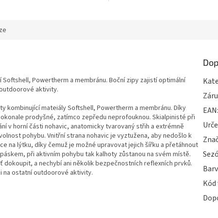
ze
Dop
 Softshell, Powertherm a membránu. Boční zipy zajistí optimální
Kate
 outdoorové aktivity.
Zár
ty kombinující mateiály Softshell, Powertherm a membránu. Díky
EAN
 dokonale prodyšné, zatímco zepředu neprofouknou. Skialpinisté při
Urče
í v horní části nohavic, anatomicky tvarovaný střih a extrémně
olnost pohybu. Vnitřní strana nohavic je vyztužena, aby nedošlo k
Zna
ce na lýtku, díky čemuž je možné upravovat jejich šířku a přetáhnout
Sez
 páskem, při aktivním pohybu tak kalhoty zůstanou na svém místě.
šť dokoupit, a nechybí ani několik bezpečnostních reflexních prvků.
Bar
i na ostatní outdoorové aktivity.
Kód 
Dop