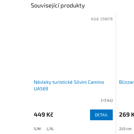
Související produkty
Kód:
156078
Návleky turistické Silvini Camino
Blizza
UA569
(
>5 ks
)
449 Kč
269 
DETAIL
S/M
L/XL
210 cm