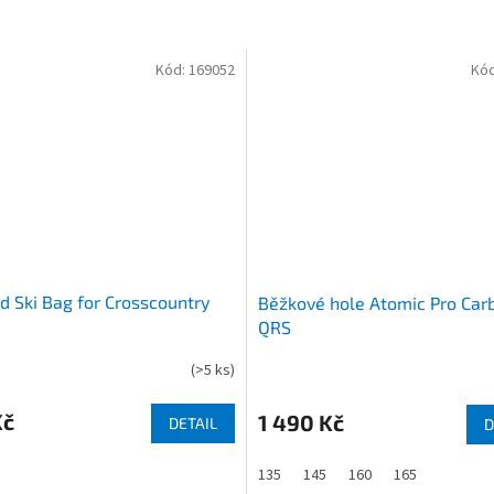
Kód:
169052
Kó
rd Ski Bag for Crosscountry
Běžkové hole Atomic Pro Car
QRS
(
>5 ks
)
Kč
1 490 Kč
DETAIL
D
135
145
160
165