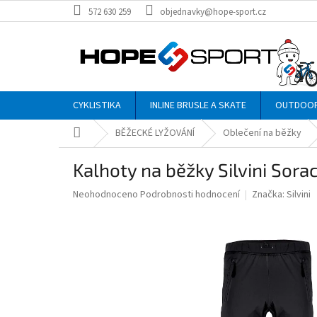
Přejít
572 630 259
objednavky@hope-sport.cz
na
obsah
CYKLISTIKA
INLINE BRUSLE A SKATE
OUTDOO
Domů
BĚŽECKÉ LYŽOVÁNÍ
Oblečení na běžky
Kalhoty na běžky Silvini Sor
Průměrné
Neohodnoceno
Podrobnosti hodnocení
Značka:
Silvini
hodnocení
produktu
je
0,0
z
5
hvězdiček.