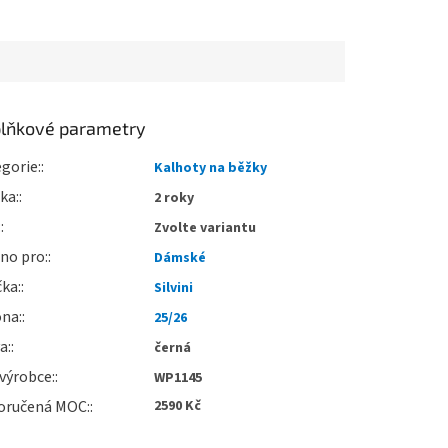
lňkové parametry
gorie
:
Kalhoty na běžky
uka
:
2 roky
:
Zvolte variantu
no pro
:
Dámské
čka
:
Silvini
óna
:
25/26
va
:
černá
výrobce
:
WP1145
oručená MOC
:
2590 Kč