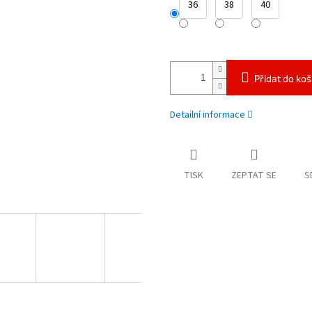
36
38
40
Přidat do koš
Detailní informace
TISK
ZEPTAT SE
S