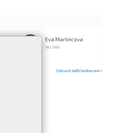
Eva Martincova
EM
 5 z 5 hvězdiček.
Hodnocení obchodu je 5 z 5 hvězdiček.
14.7.2026
Zobrazit další hodnocení