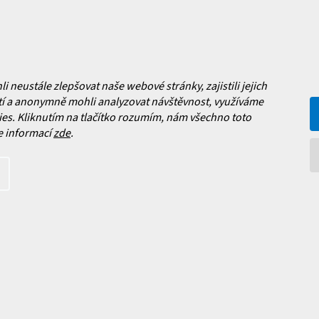
Jak vybrat lyže?
a platba
Často kladené dotazy
, výměna a reklamace zboží
í podmínky
neustále zlepšovat naše webové stránky, zajistili jejich
y ochrany osobních údajů
í a anonymně mohli analyzovat návštěvnost, využíváme
ní obchodu
es. Kliknutím na tlačítko rozumím, nám všechno toto
e informací
zde
.
Facebook
 nových produktech na našem e-
íte s
podmínkami ochrany