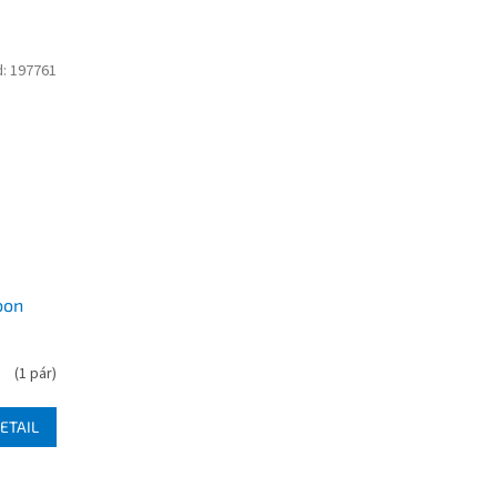
d:
197761
bon
(
1 pár
)
ETAIL