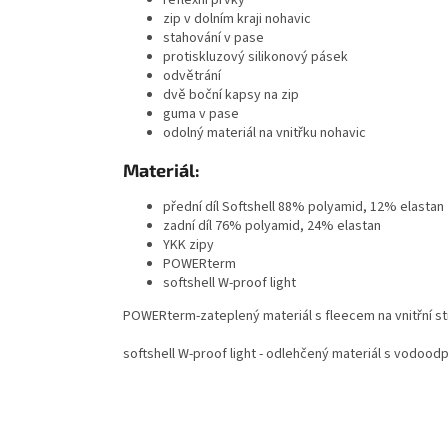
zip v dolním kraji nohavic
stahování v pase
protiskluzový silikonový pásek
odvětrání
dvě boční kapsy na zip
guma v pase
odolný materiál na vnitřku nohavic
Materiál:
přední díl Softshell 88% polyamid, 12% elastan
zadní díl 76% polyamid, 24% elastan
YKK zipy
POWERterm
softshell W-proof light
POWERterm-zateplený materiál s fleecem na vnitřní st
softshell W-proof light -
odlehčený materiál s vodood