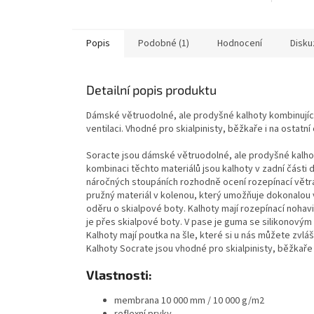
Popis
Podobné (1)
Hodnocení
Disku
Detailní popis produktu
Dámské větruodolné, ale prodyšné kalhoty kombinující
ventilaci. Vhodné pro skialpinisty, běžkaře i na ostatní
Soracte jsou dámské větruodolné, ale prodyšné kalho
kombinaci těchto materiálů jsou kalhoty v zadní části
náročných stoupáních rozhodně ocení rozepínací větrán
pružný materiál v kolenou, který umožňuje dokonalou v
oděru o skialpové boty. Kalhoty mají rozepínací nohavi
je přes skialpové boty. V pase je guma se silikonovým
Kalhoty mají poutka na šle, které si u nás můžete zvlá
Kalhoty Socrate jsou vhodné pro skialpinisty, běžkaře 
Vlastnosti:
membrana 10 000 mm / 10 000 g/m2
reflexní prvky