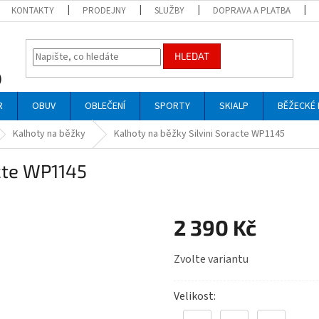
KONTAKTY
PRODEJNY
SLUŽBY
DOPRAVA A PLATBA
HLEDAT
R
OBUV
OBLEČENÍ
SPORTY
SKIALP
BĚŽECKÉ 
Kalhoty na běžky
Kalhoty na běžky Silvini Soracte WP1145
acte WP1145
2 390 Kč
Měrná
Zvolte variantu
cena:
Velikost