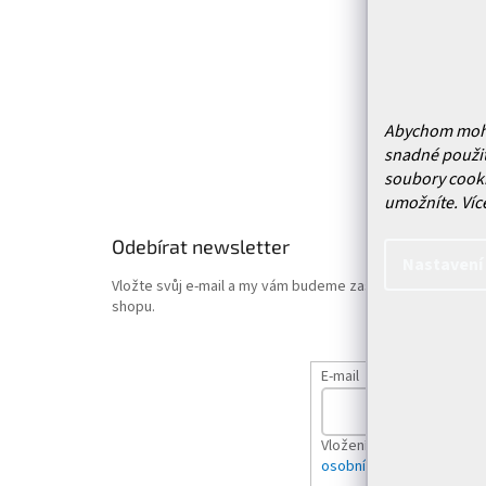
Služby
Doprava 
Vrácení
Obchodn
Abychom mohli 
Podmínk
snadné použit
Hodnoce
soubory cooki
umožníte.
Víc
Odebírat newsletter
Nastavení
Vložte svůj e-mail a my vám budeme zasílat informace o
shopu.
E-mail
Vložením e-mailu souhlas
osobních údajů