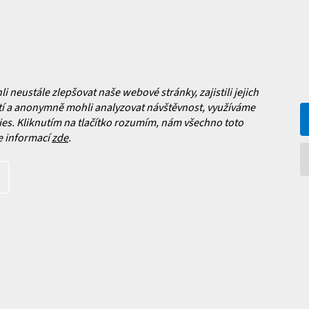
ní obchodu
Facebook
 nových produktech na našem e-
neustále zlepšovat naše webové stránky, zajistili jejich
í a anonymně mohli analyzovat návštěvnost, využíváme
es. Kliknutím na tlačítko rozumím, nám všechno toto
e informací
zde
.
íte s
podmínkami ochrany