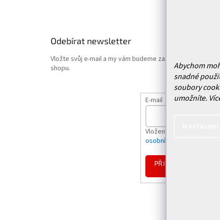
Hodnoce
Odebírat newsletter
Vložte svůj e-mail a my vám budeme zasílat informace o
Abychom mohli 
shopu.
snadné použit
soubory cooki
umožníte.
Víc
E-mail
Nastavení
Vložením e-mailu souhlas
osobních údajů
PŘIHLÁSIT
SE