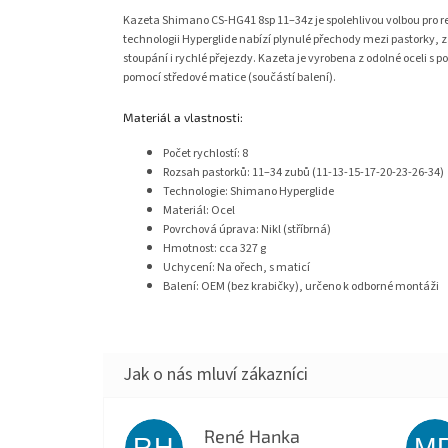
Kazeta Shimano CS-HG41 8sp 11–34z je spolehlivou volbou pro re
technologii Hyperglide nabízí plynulé přechody mezi pastorky, z
stoupání i rychlé přejezdy. Kazeta je vyrobena z odolné oceli s
pomocí středové matice (součástí balení).
Materiál a vlastnosti:
Počet rychlostí: 8
Rozsah pastorků: 11–34 zubů (11-13-15-17-20-23-26-34)
Technologie: Shimano Hyperglide
Materiál: Ocel
Povrchová úprava: Nikl (stříbrná)
Hmotnost: cca 327 g
Uchycení: Na ořech, s maticí
Balení: OEM (bez krabičky), určeno k odborné montáži
René Hanka