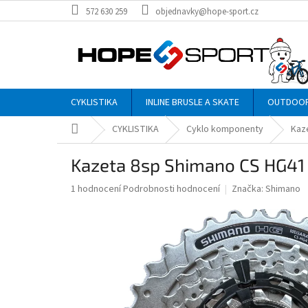
Přejít
572 630 259
objednavky@hope-sport.cz
na
obsah
CYKLISTIKA
INLINE BRUSLE A SKATE
OUTDOO
Domů
CYKLISTIKA
Cyklo komponenty
Kaze
Kazeta 8sp Shimano CS HG41 
Průměrné
1 hodnocení
Podrobnosti hodnocení
Značka:
Shimano
hodnocení
produktu
je
5,0
z
5
hvězdiček.