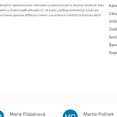
Kate
kreační i sportovní jízdu s důrazem na přesné řazení a dlouhou životnost. Díky
atímco široké rozpětí převodů (11–34 zubů) zajišťuje dostatečný rozsah pro
Zár
 povrchovou úpravou stříbrným niklem a je určena k montáži na klasický ořech
Urče
Zna
Sez
Bar
Dop
Marie Půlpánová
Martin Polínek