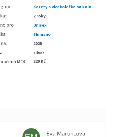
gorie
:
Kazety a vícekolečka na kolo
uka
:
2 roky
no pro
:
Unisex
čka
:
Shimano
óna
:
2025
va
:
silver
oručená MOC
:
220 Kč
Eva Martincova