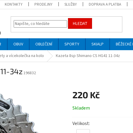
KONTAKTY
PRODEJNY
SLUŽBY
DOPRAVA A PLATBA
HLEDAT
R
OBUV
OBLEČENÍ
SPORTY
SKIALP
BĚŽECKÉ 
ty a vícekolečka na kolo
Kazeta 8sp Shimano CS HG41 11-34z
11-34z
196832
220 Kč
Měrná
Skladem
cena:
Velikost