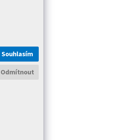
Souhlasím
Odmítnout