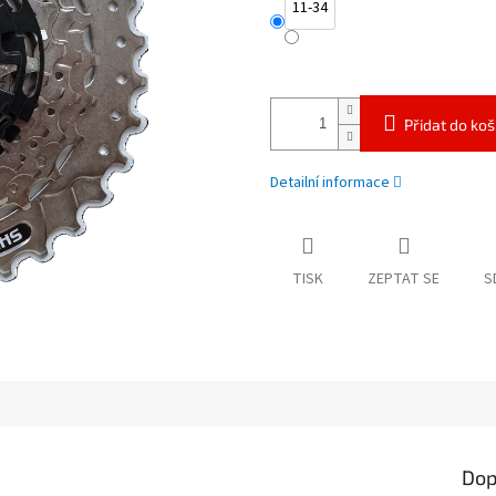
11-34
Přidat do koš
Detailní informace
TISK
ZEPTAT SE
S
Dop