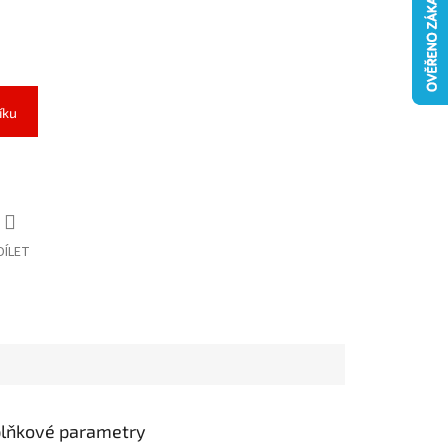
íku
DÍLET
lňkové parametry