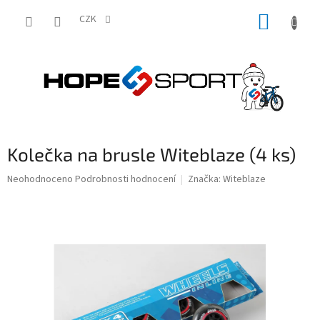
Přejít
NÁKUP
na
CZK
obsah
KOŠÍK
Kolečka na brusle Witeblaze (4 ks)
Průměrné
Neohodnoceno
Podrobnosti hodnocení
Značka:
Witeblaze
hodnocení
produktu
je
0,0
z
5
hvězdiček.