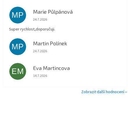
Marie Půlpánová
MP
Hodnocení obchodu je 5 z 5 hvězdiček.
24.7.2026
Super rychlost,doporučuji.
Martin Polínek
MP
Hodnocení obchodu je 5 z 5 hvězdiček.
24.7.2026
Eva Martincova
EM
Hodnocení obchodu je 5 z 5 hvězdiček.
14.7.2026
Zobrazit další hodnocení
Z
á