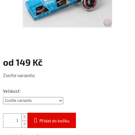
od
149 Kč
Měrná
Zvolte variantu
cena:
Velikost
Přidat do košíku