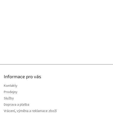
p
a
t
í
Informace pro vás
Kontakty
Prodejny
Služby
Doprava a platba
Vrácení, výměna a reklamace zboží