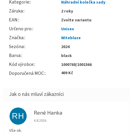
Kategorie
:
Náhradní kolečka sady
Záruka
:
2 roky
EAN
:
Zvolte variantu
Určeno pro
:
Unisex
Značka
:
Witeblaze
Sezóna
:
2024
Barva
:
black
Kód výrobce
:
1000768/1001566
Doporučená MOC
:
409 Kč
René Hanka
RH
Hodnocení obchodu je 5 z 5 hvězdiček.
6.8.2026
Vše ok.