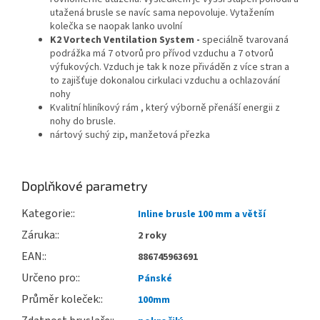
utažená brusle se navíc sama nepovoluje. Vytažením
kolečka se naopak lanko uvolní
K2 Vortech Ventilation System -
speciálně tvarovaná
podrážka má 7 otvorů pro přívod vzduchu a 7 otvorů
výfukových. Vzduch je tak k noze přiváděn z více stran a
to zajišťuje dokonalou cirkulaci vzduchu a ochlazování
nohy
Kvalitní hliníkový rám , který výborně přenáší energii z
nohy do brusle.
nártový suchý zip, manžetová přezka
Doplňkové parametry
Kategorie
:
Inline brusle 100 mm a větší
Záruka
:
2 roky
EAN
:
886745963691
Určeno pro
:
Pánské
Průměr koleček
:
100mm