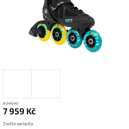
9 249 Kč
7 959 Kč
Měrná
Zvolte variantu
cena: