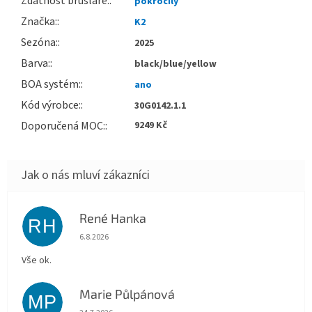
Zdatnost bruslaře
:
pokročilý
Značka
:
K2
Sezóna
:
2025
Barva
:
black/blue/yellow
BOA systém
:
ano
Kód výrobce
:
30G0142.1.1
Doporučená MOC
:
9249 Kč
René Hanka
RH
Hodnocení obchodu je 5 z 5 hvězdiček.
6.8.2026
Vše ok.
Marie Půlpánová
MP
Hodnocení obchodu je 5 z 5 hvězdiček.