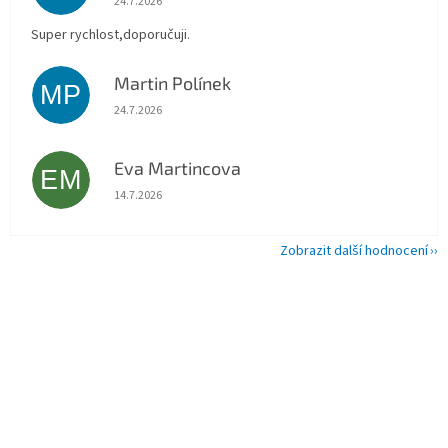
24.7.2026
Super rychlost,doporučuji.
Martin Polínek
MP
Hodnocení obchodu je 5 z 5 hvězdiček.
24.7.2026
Eva Martincova
EM
Hodnocení obchodu je 5 z 5 hvězdiček.
14.7.2026
Zobrazit další hodnocení
Z
á
p
a
t