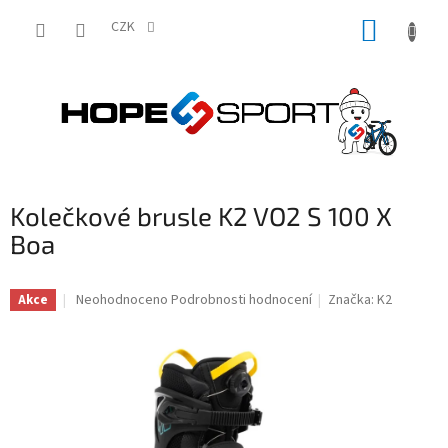
Přejít
NÁKUP
na
CZK
obsah
KOŠÍK
Kolečkové brusle K2 VO2 S 100 X
Boa
Průměrné
Neohodnoceno
Podrobnosti hodnocení
Značka:
K2
Akce
hodnocení
produktu
je
0,0
z
5
hvězdiček.