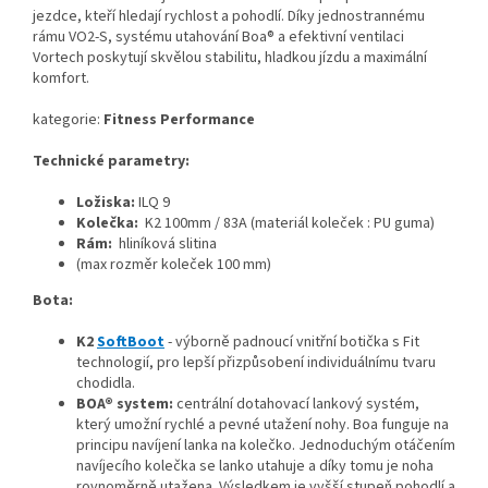
jezdce, kteří hledají rychlost a pohodlí. Díky jednostrannému
rámu VO2-S, systému utahování Boa® a efektivní ventilaci
Vortech poskytují skvělou stabilitu, hladkou jízdu a maximální
komfort.
kategorie:
Fitness Performance
Technické parametry:
Ložiska:
ILQ 9
Kolečka:
K2 100mm / 83A (materiál koleček : PU guma)
Rám:
hliníková slitina
(max rozměr koleček 100 mm)
Bota:
K2
SoftBoot
- výborně padnoucí vnitřní botička s Fit
technologií, pro lepší přizpůsobení individuálnímu tvaru
chodidla.
BOA® system:
centrální dotahovací lankový systém,
který umožní rychlé a pevné utažení nohy. Boa funguje na
principu navíjení lanka na kolečko. Jednoduchým otáčením
navíjecího kolečka se lanko utahuje a díky tomu je noha
rovnoměrně utažena. Výsledkem je vyšší stupeň pohodlí a