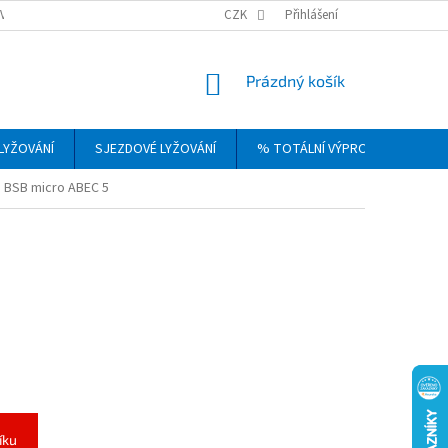
VRÁCENÍ, VÝMĚNA A REKLAMACE ZBOŽÍ
CZK
OBCHODNÍ PODMÍNKY
Přihlášení
PODM
NÁKUPNÍ
Prázdný košík
KOŠÍK
LYŽOVÁNÍ
SJEZDOVÉ LYŽOVÁNÍ
% TOTÁLNÍ VÝPRODEJ
DÁ
a BSB micro ABEC 5
íku