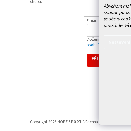
shopu.
Abychom mohli 
snadné použit
soubory cooki
E-mail
umožníte.
Víc
Vložením e-mailu souhlas
Nastavení
osobních údajů
PŘIHLÁSIT
SE
Copyright 2026
HOPE SPORT
. Všechna práva vyhrazena.