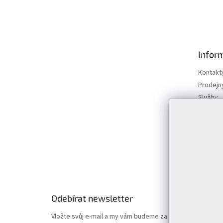
Z
á
p
Infor
a
t
Kontakt
í
Prodejn
Služby
Doprava 
Vrácení
Obchodn
Podmínk
Hodnoce
Odebírat newsletter
Vložte svůj e-mail a my vám budeme zasílat informace o