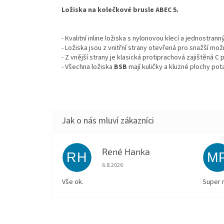
Ložiska na kolečkové brusle ABEC 5.
- Kvalitní inline ložiska s nylonovou klecí a jednostr
- Ložiska jsou z vnitřní strany otevřená pro snažší mo
- Z vnější strany je klasická protiprachová zajištěná 
- Všechna ložiska
BSB
mají kuličky a kluzné plochy po
René Hanka
RH
M
Hodnocení obchodu je 5 z 5 hvězdiček.
6.8.2026
Vše ok.
Super 