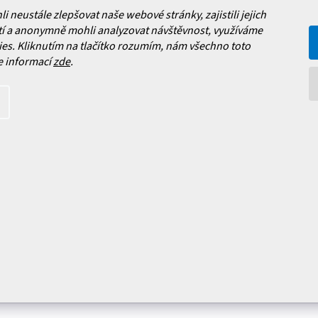
neustále zlepšovat naše webové stránky, zajistili jejich
í a anonymně mohli analyzovat návštěvnost, využíváme
es. Kliknutím na tlačítko rozumím, nám všechno toto
e informací
zde
.
íte s
podmínkami ochrany
Upravit nastavení cookies