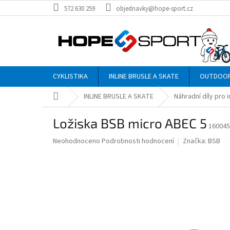
Přejít
572 630 259
objednavky@hope-sport.cz
na
obsah
CYKLISTIKA
INLINE BRUSLE A SKATE
OUTDOO
Domů
INLINE BRUSLE A SKATE
Náhradní díly pro i
Ložiska BSB micro ABEC 5
160045
Průměrné
Neohodnoceno
Podrobnosti hodnocení
Značka:
BSB
hodnocení
produktu
je
0,0
z
5
hvězdiček.