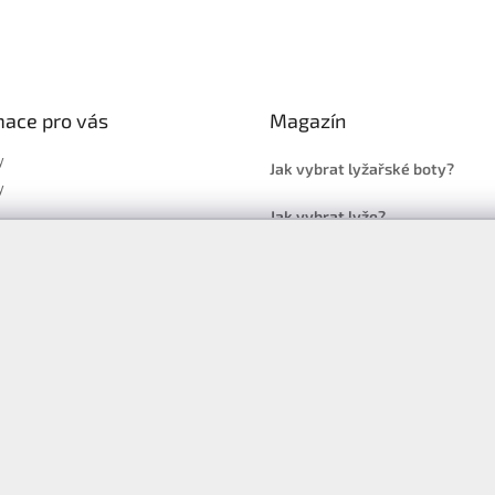
mace pro vás
Magazín
y
Jak vybrat lyžařské boty?
y
Jak vybrat lyže?
a platba
Často kladené dotazy
, výměna a reklamace zboží
í podmínky
y ochrany osobních údajů
ní obchodu
Facebook
 nových produktech na našem e-