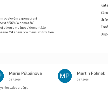
Kate
Zár
anným ocelovým zapouzdřením.
Urče
žnost čištění a domazání.
Zna
C pojistkou s možností demontáže.
tažené
Titanem
pro menší vnitřní tření.
Dop
Marie Půlpánová
Martin Polínek
P
MP
Hodnocení obchodu je 5 z 5 hvězdiček.
Hodnocení obchodu je
24.7.2026
24.7.2026
rychlost,doporučuji.