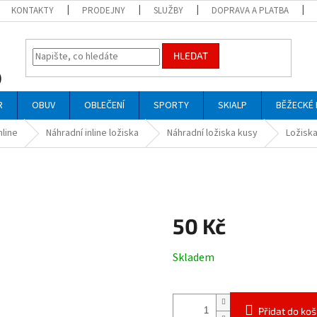
KONTAKTY
PRODEJNY
SLUŽBY
DOPRAVA A PLATBA
HLEDAT
R
OBUV
OBLEČENÍ
SPORTY
SKIALP
BĚŽECKÉ 
nline
Náhradní inline ložiska
Náhradní ložiska kusy
Ložisk
50 Kč
Měrná
Skladem
cena:
Přidat do koš