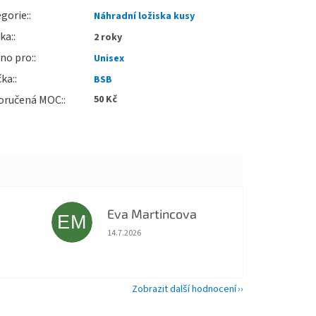
gorie
:
Náhradní ložiska kusy
uka
:
2 roky
no pro
:
Unisex
čka
:
BSB
oručená MOC
:
50 Kč
Eva Martincova
EM
 5 z 5 hvězdiček.
Hodnocení obchodu je 5 z 5 hvězdiček.
14.7.2026
Zobrazit další hodnocení